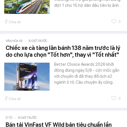
đợt 1 cho 15 hộ dân đầu tiên bị ảnh…
0
Chia sẻ
VĂN HÓA XE
-
10 GIỜ TRƯỚC
Chiếc xe cà tàng lăn bánh 138 năm trước là lý
do cho lựa chọn "Tốt hơn", thay vì "Tốt nhất"
Better Choice Awards 2026 khởi
động đúng ngày 5/8 - cột mốc gắn
với chuyến đi đã thay đổi lịch sử
ngành ô tô. Câu chuyện ấy cũng…
0
Chia sẻ
Ô TÔ
-
10 GIỜ TRƯỚC
Bán tải VinFast VF Wild bản tiêu chuẩn lần