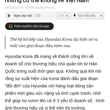
nhưng có thể không về Việt Nam
16/03/2022 07:30 AM
| Quang Phong
Nghe đọc bài
1:57
Thêm AutoPro trên Google
Thế hệ kế tiếp của Hyundai Kona dự kiến sẽ ra
mắt vào giai đoạn đầu năm sau.
Hyundai Kona đã mang về thành công lớn về
doanh số cho thương hiệu chủ quản tới từ Hàn
Quốc trong suốt thời gian qua. Không quá khi nói
rằng sự xuất hiện của Kona đánh dấu giai đoạn
"đổi đời" của Hyundai với hàng loạt dòng sản
phẩm mới giàu sức nặng và tính cạnh tranh, nhờ
thế giúp họ vươn lên cả ở 3 yếu tố doanh số, hình
ảnh thương hiệu và vị thế trên thị trường.