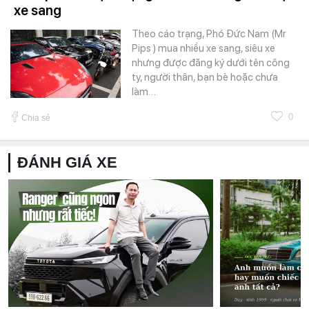
xe sang
Theo cáo trạng, Phó Đức Nam (Mr
Pips ) mua nhiều xe sang, siêu xe
nhưng được đăng ký dưới tên công
ty, người thân, bạn bè hoặc chưa
làm…
0
Chia sẻ
ĐÁNH GIÁ XE