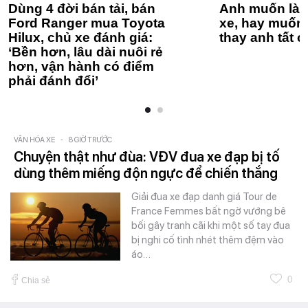
Dùng 4 đời bán tải, bán
Anh muốn làm
Ford Ranger mua Toyota
xe, hay muốn 
Hilux, chủ xe đánh giá:
thay anh tất c
‘Bền hơn, lâu dài nuôi rẻ
hơn, vận hành có điểm
phải đánh đổi’
VĂN HÓA XE
-
8 GIỜ TRƯỚC
Chuyện thật như đùa: VĐV đua xe đạp bị tố
dùng thêm miếng độn ngực để chiến thắng
Giải đua xe đạp danh giá Tour de
France Femmes bất ngờ vướng bê
bối gây tranh cãi khi một số tay đua
bị nghi cố tình nhét thêm đệm vào
áo…
0
Chia sẻ