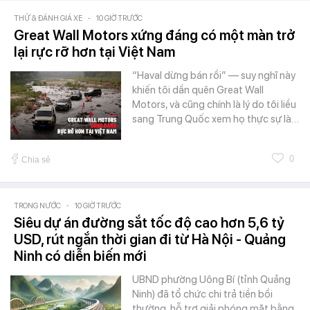
THỬ & ĐÁNH GIÁ XE
-
10 GIỜ TRƯỚC
Great Wall Motors xứng đáng có một màn trở
lại rực rỡ hơn tại Việt Nam
“Haval dừng bán rồi” — suy nghĩ này
khiến tôi dần quên Great Wall
Motors, và cũng chính là lý do tôi liều
sang Trung Quốc xem họ thực sự là…
0
Chia sẻ
TRONG NƯỚC
-
10 GIỜ TRƯỚC
Siêu dự án đường sắt tốc độ cao hơn 5,6 tỷ
USD, rút ngắn thời gian đi từ Hà Nội - Quảng
Ninh có diễn biến mới
UBND phường Uông Bí (tỉnh Quảng
Ninh) đã tổ chức chi trả tiền bồi
thường, hỗ trợ giải phóng mặt bằng