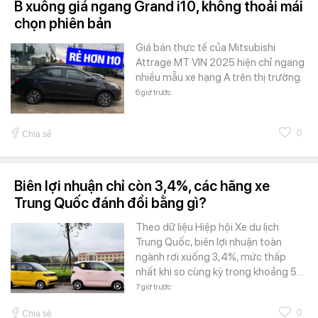
B xuống giá ngang Grand i10, không thoải mái
chọn phiên bản
Giá bán thực tế của Mitsubishi
Attrage MT VIN 2025 hiện chỉ ngang
nhiều mẫu xe hạng A trên thị trường.
6 giờ trước
0
Chia sẻ
Biên lợi nhuận chỉ còn 3,4%, các hãng xe
Trung Quốc đánh đổi bằng gì?
Theo dữ liệu Hiệp hội Xe du lịch
Trung Quốc, biên lợi nhuận toàn
ngành rơi xuống 3,4%, mức thấp
nhất khi so cùng kỳ trong khoảng 5…
7 giờ trước
0
Chia sẻ