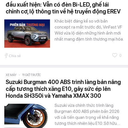
đầu xuất hiện: Vẫn có đèn Bi-LED, ghế lái
chỉnh cơ, lộ thông tin về hệ truyền động EREV
Khác biệt đáng kể so với bản
concept ra mắt trước đó, VinFast VF
Wild vừa lộ diện những hình ảnh mới
nhất mang đậm tính thương mại hóa.
0
Chia sẻ
XE MÁY
-
11 GIỜ TRƯỚC
Suzuki Burgman 400 ABS trình làng bản nâng
cấp tương thích xăng E10, gây sức ép lên
Honda SH350i và Yamaha XMAX 300
Suzuki vừa chính thức trình làng
Burgman 400 ABS phiên bản 2026
với cải tiến quan trọng về khả năng
tương thích nhiên liệu E10. Sở hữu…