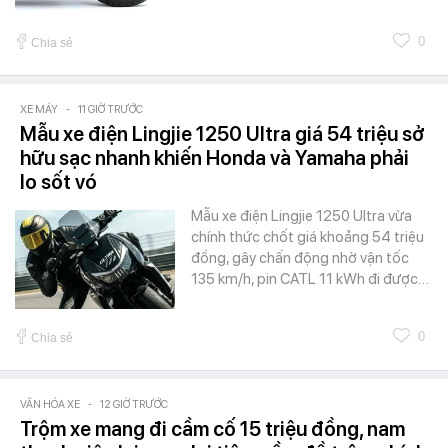
0
Chia sẻ
XE MÁY
-
11 GIỜ TRƯỚC
Mẫu xe điện Lingjie 1250 Ultra giá 54 triệu sở
hữu sạc nhanh khiến Honda và Yamaha phải
lo sốt vó
Mẫu xe điện Lingjie 1250 Ultra vừa
chính thức chốt giá khoảng 54 triệu
đồng, gây chấn động nhờ vận tốc
135 km/h, pin CATL 11 kWh đi được…
0
Chia sẻ
VĂN HÓA XE
-
12 GIỜ TRƯỚC
Trộm xe mang đi cầm cố 15 triệu đồng, nam