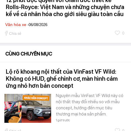
Rolls-Royce: Việt Nam và những chuyện chưa
kể về cá nhân hóa cho giới siêu giàu toàn cầu
Văn hóa xe
-06/08/2026
0
Chia sẻ
CÙNG CHUYÊN MỤC
Lộ rõ khoang nội thất của VinFast VF Wild:
Không có HUD, ghế chỉnh cơ, màn hình cảm
ứng nhỏ hơn bản concept
Nguyên mẫu VinFast VF Wild này có
nội thất thay đổi nhiều so với mẫu
concept, hướng đến mục tiêu
thương mại hóa sản phẩm.
1 giờ trước
0