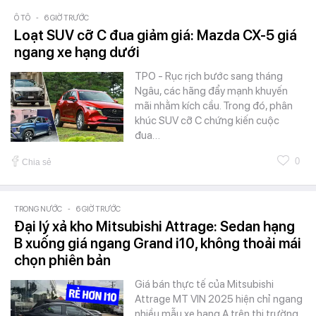
Ô TÔ
-
6 GIỜ TRƯỚC
Loạt SUV cỡ C đua giảm giá: Mazda CX-5 giá
ngang xe hạng dưới
TPO - Rục rịch bước sang tháng
Ngâu, các hãng đẩy mạnh khuyến
mãi nhằm kích cầu. Trong đó, phân
khúc SUV cỡ C chứng kiến cuộc
đua…
0
Chia sẻ
TRONG NƯỚC
-
6 GIỜ TRƯỚC
Đại lý xả kho Mitsubishi Attrage: Sedan hạng
B xuống giá ngang Grand i10, không thoải mái
chọn phiên bản
Giá bán thực tế của Mitsubishi
Attrage MT VIN 2025 hiện chỉ ngang
nhiều mẫu xe hạng A trên thị trường.