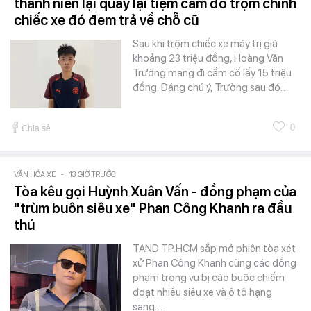
thanh niên lại quay lại tiệm cầm đồ trộm chính
chiếc xe đó đem trả về chỗ cũ
Sau khi trộm chiếc xe máy trị giá
khoảng 23 triệu đồng, Hoàng Văn
Trường mang đi cầm cố lấy 15 triệu
đồng. Đáng chú ý, Trường sau đó…
0
Chia sẻ
VĂN HÓA XE
-
13 GIỜ TRƯỚC
Tòa kêu gọi Huỳnh Xuân Vấn - đồng phạm của
"trùm buôn siêu xe" Phan Công Khanh ra đầu
thú
TAND TP.HCM sắp mở phiên tòa xét
xử Phan Công Khanh cùng các đồng
phạm trong vụ bị cáo buộc chiếm
đoạt nhiều siêu xe và ô tô hạng
sang…