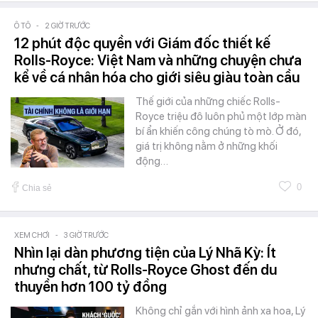
Ô TÔ
-
2 GIỜ TRƯỚC
12 phút độc quyền với Giám đốc thiết kế
Rolls-Royce: Việt Nam và những chuyện chưa
kể về cá nhân hóa cho giới siêu giàu toàn cầu
Thế giới của những chiếc Rolls-
Royce triệu đô luôn phủ một lớp màn
bí ẩn khiến công chúng tò mò. Ở đó,
giá trị không nằm ở những khối
động…
0
Chia sẻ
XEM CHƠI
-
3 GIỜ TRƯỚC
Nhìn lại dàn phương tiện của Lý Nhã Kỳ: Ít
nhưng chất, từ Rolls-Royce Ghost đến du
thuyền hơn 100 tỷ đồng
Không chỉ gắn với hình ảnh xa hoa, Lý