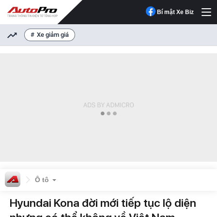
Bí mật Xe Biz
Xe giảm giá
Ô tô
Hyundai Kona đời mới tiếp tục lộ diện