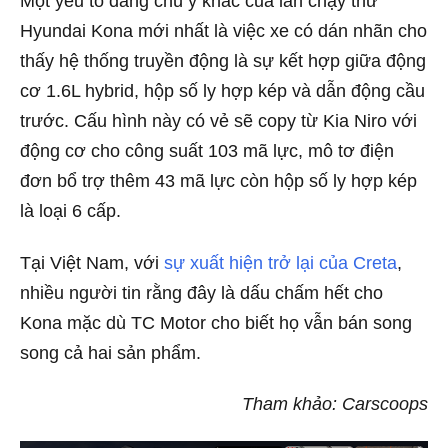
Một yếu tố đáng chú ý khác của lần chạy thử
Hyundai Kona mới nhất là việc xe có dán nhãn cho
thấy hệ thống truyền động là sự kết hợp giữa động
cơ 1.6L hybrid, hộp số ly hợp kép và dẫn động cầu
trước. Cấu hình này có vẻ sẽ copy từ Kia Niro với
động cơ cho công suất 103 mã lực, mô tơ điện
đơn bổ trợ thêm 43 mã lực còn hộp số ly hợp kép
là loại 6 cấp.
Tại Việt Nam, với
sự xuất hiện trở lại của Creta
,
nhiều người tin rằng đây là dấu chấm hết cho
Kona mặc dù TC Motor cho biết họ vẫn bán song
song cả hai sản phẩm.
Tham khảo: Carscoops