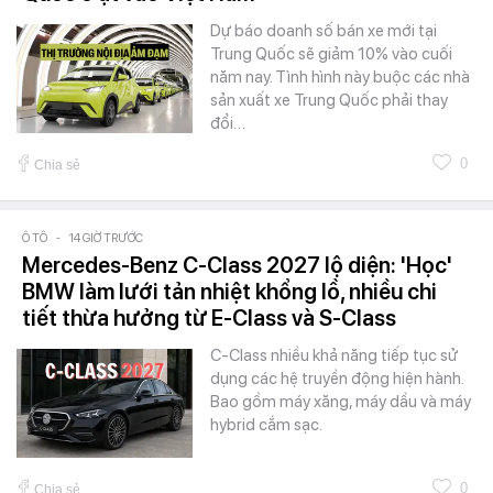
Dự báo doanh số bán xe mới tại
Trung Quốc sẽ giảm 10% vào cuối
năm nay. Tình hình này buộc các nhà
sản xuất xe Trung Quốc phải thay
đổi…
0
Chia sẻ
Ô TÔ
-
14 GIỜ TRƯỚC
Mercedes-Benz C-Class 2027 lộ diện: 'Học'
BMW làm lưới tản nhiệt khổng lồ, nhiều chi
tiết thừa hưởng từ E-Class và S-Class
C-Class nhiều khả năng tiếp tục sử
dụng các hệ truyền động hiện hành.
Bao gồm máy xăng, máy dầu và máy
hybrid cắm sạc.
0
Chia sẻ