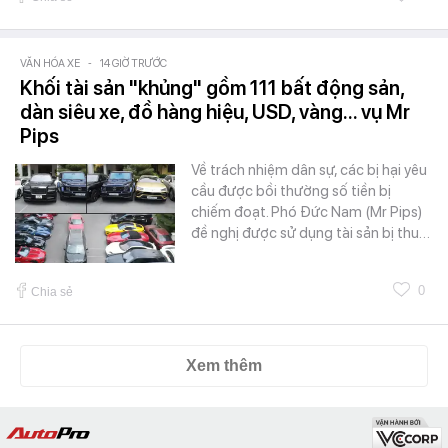
VĂN HÓA XE
-
14 GIỜ TRƯỚC
Khối tài sản "khủng" gồm 111 bất động sản,
dàn siêu xe, đồ hàng hiệu, USD, vàng... vụ Mr
Pips
Về trách nhiệm dân sự, các bị hại yêu
cầu được bồi thường số tiền bị
chiếm đoạt. Phó Đức Nam (Mr Pips)
đề nghị được sử dụng tài sản bị thu…
0
Chia sẻ
Xem thêm