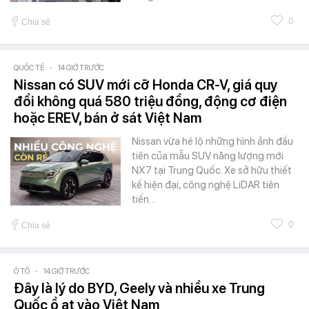
0
Chia sẻ
QUỐC TẾ
-
14 GIỜ TRƯỚC
Nissan có SUV mới cỡ Honda CR-V, giá quy
đổi không quá 580 triệu đồng, động cơ điện
hoặc EREV, bán ở sát Việt Nam
Nissan vừa hé lộ những hình ảnh đầu
tiên của mẫu SUV năng lượng mới
NX7 tại Trung Quốc. Xe sở hữu thiết
kế hiện đại, công nghệ LiDAR tiên
tiến…
0
Chia sẻ
Ô TÔ
-
14 GIỜ TRƯỚC
Đây là lý do BYD, Geely và nhiều xe Trung
Quốc ồ ạt vào Việt Nam