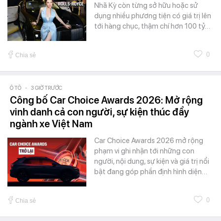
Nhã Kỳ còn từng sở hữu hoặc sử
dụng nhiều phương tiện có giá trị lên
tới hàng chục, thậm chí hơn 100 tỷ…
0
Chia sẻ
Ô TÔ
-
3 GIỜ TRƯỚC
Công bố Car Choice Awards 2026: Mở rộng
vinh danh cả con người, sự kiện thúc đẩy
ngành xe Việt Nam
Car Choice Awards 2026 mở rộng
phạm vi ghi nhận tới những con
người, nội dung, sự kiện và giá trị nổi
bật đang góp phần định hình diện…
0
Chia sẻ