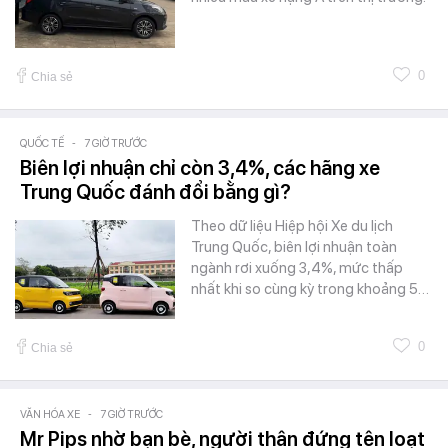
0
Chia sẻ
QUỐC TẾ
-
7 GIỜ TRƯỚC
Biên lợi nhuận chỉ còn 3,4%, các hãng xe
Trung Quốc đánh đổi bằng gì?
Theo dữ liệu Hiệp hội Xe du lịch
Trung Quốc, biên lợi nhuận toàn
ngành rơi xuống 3,4%, mức thấp
nhất khi so cùng kỳ trong khoảng 5…
0
Chia sẻ
VĂN HÓA XE
-
7 GIỜ TRƯỚC
Mr Pips nhờ bạn bè, người thân đứng tên loạt