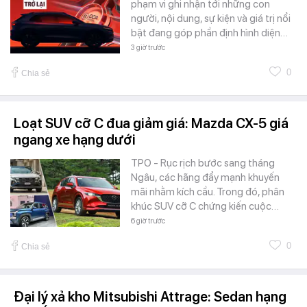
phạm vi ghi nhận tới những con
người, nội dung, sự kiện và giá trị nổi
bật đang góp phần định hình diện…
3 giờ trước
0
Chia sẻ
Loạt SUV cỡ C đua giảm giá: Mazda CX-5 giá
ngang xe hạng dưới
TPO - Rục rịch bước sang tháng
Ngâu, các hãng đẩy mạnh khuyến
mãi nhằm kích cầu. Trong đó, phân
khúc SUV cỡ C chứng kiến cuộc…
6 giờ trước
0
Chia sẻ
Đại lý xả kho Mitsubishi Attrage: Sedan hạng