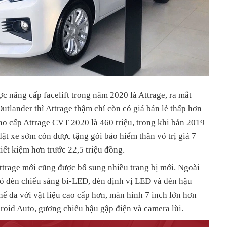
c nâng cấp facelift trong năm 2020 là Attrage, ra mắt
Outlander thì Attrage thậm chí còn có giá bán lẻ thấp hơn
cao cấp Attrage CVT 2020 là 460 triệu, trong khi bản 2019
đặt xe sớm còn được tặng gói bảo hiểm thân vỏ trị giá 7
iết kiệm hơn trước 22,5 triệu đồng.
ttrage mới cũng được bổ sung nhiều trang bị mới. Ngoài
có đèn chiếu sáng bi-LED, đèn định vị LED và đèn hậu
ế da với vật liệu cao cấp hơn, màn hình 7 inch lớn hơn
roid Auto, gương chiếu hậu gập điện và camera lùi.