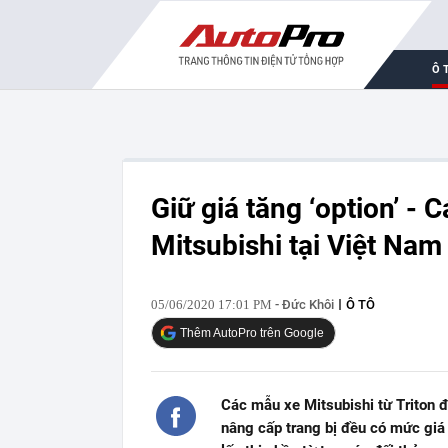
Ô 
Giữ giá tăng ‘option’ -
Mitsubishi tại Việt Nam
05/06/2020 17:01 PM
- Đức Khôi
Ô TÔ
Thêm AutoPro trên Google
Các mẫu xe Mitsubishi từ Triton đ
nâng cấp trang bị đều có mức giá 