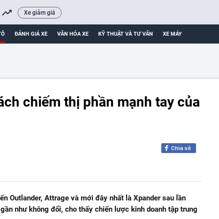
Xe giảm giá
TÔ
ĐÁNH GIÁ XE
VĂN HÓA XE
KỸ THUẬT VÀ TƯ VẤN
XE MÁY
 Cách chiếm thị phần mạnh tay của
Chia sẻ
ến Outlander, Attrage và mới đây nhất là Xpander sau lần
gần như không đổi, cho thấy chiến lược kinh doanh tập trung