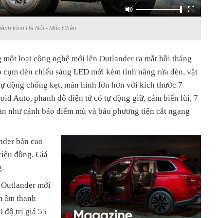
 hành trình Hà Nội - Mộc Châu
 một loạt công nghệ mới lên Outlander ra mắt hồi tháng
có cụm đèn chiếu sáng LED mới kèm tính năng rửa đèn, vật
 tự động chống kẹt, màn hình lớn hơn với kích thước 7
oid Auto, phanh đỗ điện tử có tự động giữ, cảm biến lùi, 7
toàn như cảnh báo điểm mù và báo phương tiện cắt ngang
ander bản cao
riệu đồng. Giá
g.
, Outlander mới
m âm thanh
 độ trị giá 55