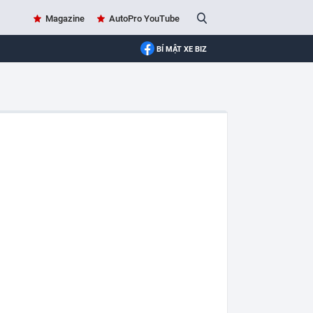
Magazine
AutoPro YouTube
BÍ MẬT XE BIZ