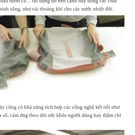
khâu thêm cả… túi đựng đồ bên cạnh hay dùng các chất
 sinh sống, như vải thoáng khí cho các nước nhiệt đới.
ày cũng có khả năng tích hợp các công nghệ kết nối như
a sổ, cảm ứng theo dõi sức khỏe người dùng hay thậm chí