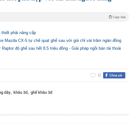
Copy link
n thiết phải nâng cấp
 xe Mazda CX-5 tự chế quạt ghế sau với giá chỉ vài trăm ngàn đồng
aptor độ ghế sau hết 8,5 triệu đồng - Giải pháp ngồi bán tải thoải
0
Chia sẻ
ng dây
khâu 3d
ghế khâu 3d