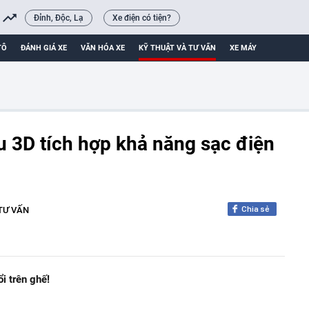
Đỉnh, Độc, Lạ
Xe điện có tiện?
TÔ
ĐÁNH GIÁ XE
VĂN HÓA XE
KỸ THUẬT VÀ TƯ VẤN
XE MÁY
u 3D tích hợp khả năng sạc điện
Chia sẻ
TƯ VẤN
i trên ghế!