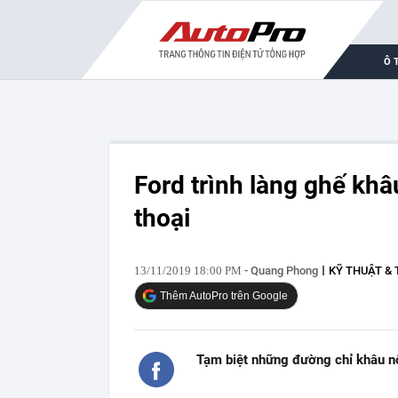
Ô 
Ford trình làng ghế khâ
thoại
13/11/2019 18:00 PM
- Quang Phong
KỸ THUẬT & 
Thêm AutoPro trên Google
Tạm biệt những đường chỉ khâu nổ