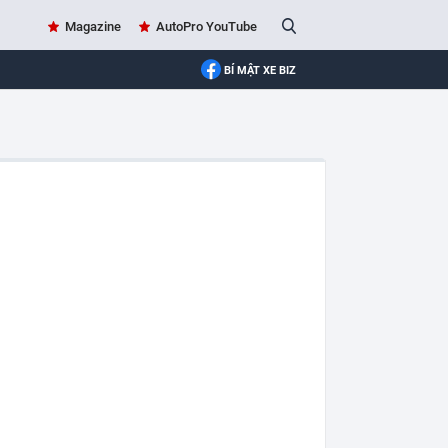
Magazine
AutoPro YouTube
BÍ MẬT XE BIZ