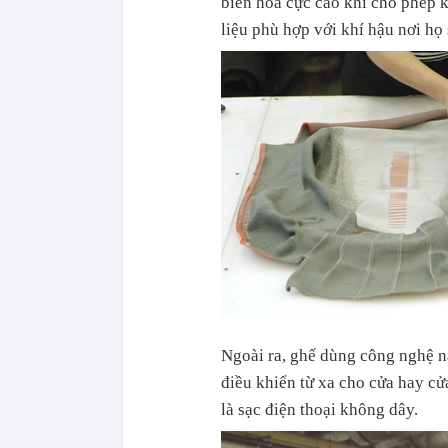
biến hóa cực cao khi cho phép 
liệu phù hợp với khí hậu nơi họ
Ngoài ra, ghế dùng công nghệ n
điều khiển từ xa cho cửa hay cử
là sạc điện thoại không dây.