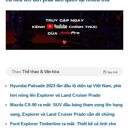
Theo
Thể thao & Văn hóa
Copy link
Hyundai Palisade 2023 lần đầu lộ diện tại Việt Nam, phả
hơi nóng lên Explorer và Land Cruiser Prado
Mazda CX-90 ra mắt: SUV đầu bảng tham vọng lên hạng
sang, Explorer và Land Cruiser Prado cần dè chừng
Ford Explorer Timberline ra mắt: Thiết kế cá tính cho