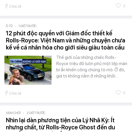
0
Chia sẻ
Ô TÔ
-
1 GIỜ TRƯỚC
12 phút độc quyền với Giám đốc thiết kế
Rolls-Royce: Việt Nam và những chuyện chưa
kể về cá nhân hóa cho giới siêu giàu toàn cầu
Thế giới của những chiếc Rolls-
Royce triệu đô luôn phủ một lớp màn
bí ẩn khiến công chúng tò mò. Ở đó,
giá trị không nằm ở những khối…
0
Chia sẻ
XEM CHƠI
-
2 GIỜ TRƯỚC
Nhìn lại dàn phương tiện của Lý Nhã Kỳ: Ít
nhưng chất, từ Rolls-Royce Ghost đến du