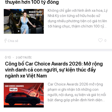
thuyền hơn 100 tỷ đồng
Không chỉ gắn với hình ảnh xa hoa, Lý
Nhã Kỳ còn từng sở hữu hoặc sử
dụng nhiều phương tiện có giá trị lên
tới hàng chục, thậm chí hơn 100 tỷ…
0
Chia sẻ
Ô TÔ
-
2 GIỜ TRƯỚC
Công bố Car Choice Awards 2026: Mở rộng
vinh danh cả con người, sự kiện thúc đẩy
ngành xe Việt Nam
Car Choice Awards 2026 mở rộng
phạm vi ghi nhận tới những con
người, nội dung, sự kiện và giá trị nổi
bật đang góp phần định hình diện…