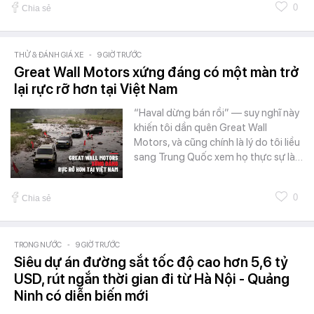
0
Chia sẻ
THỬ & ĐÁNH GIÁ XE
-
9 GIỜ TRƯỚC
Great Wall Motors xứng đáng có một màn trở
lại rực rỡ hơn tại Việt Nam
“Haval dừng bán rồi” — suy nghĩ này
khiến tôi dần quên Great Wall
Motors, và cũng chính là lý do tôi liều
sang Trung Quốc xem họ thực sự là…
0
Chia sẻ
TRONG NƯỚC
-
9 GIỜ TRƯỚC
Siêu dự án đường sắt tốc độ cao hơn 5,6 tỷ
USD, rút ngắn thời gian đi từ Hà Nội - Quảng
Ninh có diễn biến mới