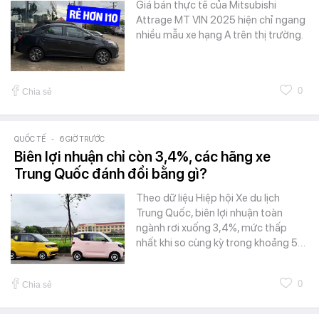
Giá bán thực tế của Mitsubishi
Attrage MT VIN 2025 hiện chỉ ngang
nhiều mẫu xe hạng A trên thị trường.
0
Chia sẻ
QUỐC TẾ
-
6 GIỜ TRƯỚC
Biên lợi nhuận chỉ còn 3,4%, các hãng xe
Trung Quốc đánh đổi bằng gì?
Theo dữ liệu Hiệp hội Xe du lịch
Trung Quốc, biên lợi nhuận toàn
ngành rơi xuống 3,4%, mức thấp
nhất khi so cùng kỳ trong khoảng 5…
0
Chia sẻ