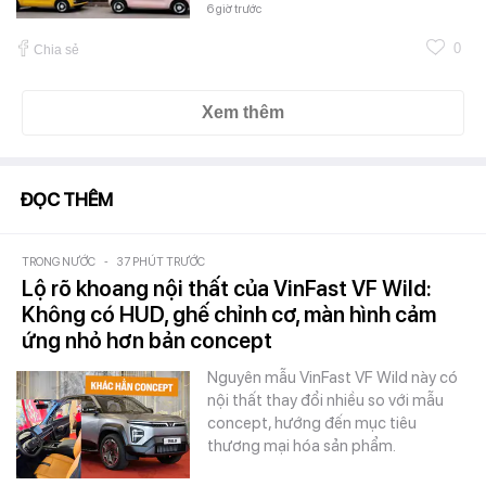
6 giờ trước
0
Chia sẻ
Xem thêm
ĐỌC THÊM
TRONG NƯỚC
-
37 PHÚT TRƯỚC
Lộ rõ khoang nội thất của VinFast VF Wild:
Không có HUD, ghế chỉnh cơ, màn hình cảm
ứng nhỏ hơn bản concept
Nguyên mẫu VinFast VF Wild này có
nội thất thay đổi nhiều so với mẫu
concept, hướng đến mục tiêu
thương mại hóa sản phẩm.