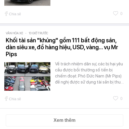
0
Chia sẻ
VĂN HÓA XE
-
13 GIỜ TRƯỚC
Khối tài sản "khủng" gồm 111 bất động sản,
dàn siêu xe, đồ hàng hiệu, USD, vàng... vụ Mr
Pips
Về trách nhiệm dân sự, các bị hại yêu
cầu được bồi thường số tiền bị
chiếm đoạt. Phó Đức Nam (Mr Pips)
đề nghị được sử dụng tài sản bị thu…
0
Chia sẻ
Xem thêm