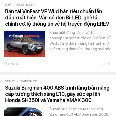
Ô TÔ
-
10 GIỜ TRƯỚC
Bán tải VinFast VF Wild bản tiêu chuẩn lần
đầu xuất hiện: Vẫn có đèn Bi-LED, ghế lái
chỉnh cơ, lộ thông tin về hệ truyền động EREV
Khác biệt đáng kể so với bản
concept ra mắt trước đó, VinFast VF
Wild vừa lộ diện những hình ảnh mới
nhất mang đậm tính thương mại hóa.
0
Chia sẻ
XE MÁY
-
10 GIỜ TRƯỚC
Suzuki Burgman 400 ABS trình làng bản nâng
cấp tương thích xăng E10, gây sức ép lên
Honda SH350i và Yamaha XMAX 300
Suzuki vừa chính thức trình làng
Burgman 400 ABS phiên bản 2026