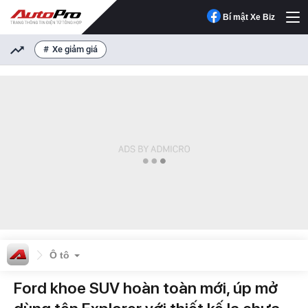
Bí mật Xe Biz
Xe giảm giá
Ô tô
Ford khoe SUV hoàn toàn mới, úp mở