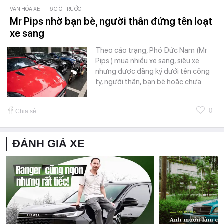
VĂN HÓA XE
-
6 GIỜ TRƯỚC
Mr Pips nhờ bạn bè, người thân đứng tên loạt
xe sang
Theo cáo trạng, Phó Đức Nam (Mr
Pips ) mua nhiều xe sang, siêu xe
nhưng được đăng ký dưới tên công
ty, người thân, bạn bè hoặc chưa…
0
Chia sẻ
ĐÁNH GIÁ XE