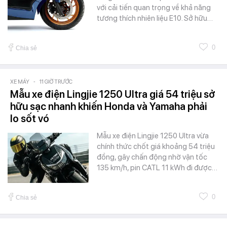
với cải tiến quan trọng về khả năng
tương thích nhiên liệu E10. Sở hữu…
0
Chia sẻ
XE MÁY
-
11 GIỜ TRƯỚC
Mẫu xe điện Lingjie 1250 Ultra giá 54 triệu sở
hữu sạc nhanh khiến Honda và Yamaha phải
lo sốt vó
Mẫu xe điện Lingjie 1250 Ultra vừa
chính thức chốt giá khoảng 54 triệu
đồng, gây chấn động nhờ vận tốc
135 km/h, pin CATL 11 kWh đi được…
0
Chia sẻ