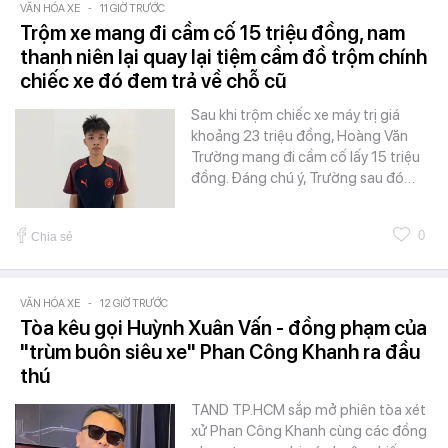
VĂN HÓA XE
-
11 GIỜ TRƯỚC
Trộm xe mang đi cầm cố 15 triệu đồng, nam
thanh niên lại quay lại tiệm cầm đồ trộm chính
chiếc xe đó đem trả về chỗ cũ
Sau khi trộm chiếc xe máy trị giá
khoảng 23 triệu đồng, Hoàng Văn
Trường mang đi cầm cố lấy 15 triệu
đồng. Đáng chú ý, Trường sau đó…
0
Chia sẻ
VĂN HÓA XE
-
12 GIỜ TRƯỚC
Tòa kêu gọi Huỳnh Xuân Vấn - đồng phạm của
"trùm buôn siêu xe" Phan Công Khanh ra đầu
thú
TAND TP.HCM sắp mở phiên tòa xét
xử Phan Công Khanh cùng các đồng