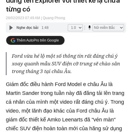
dùng tên Explorer với thiết kế lạ chưa
từng có
28/02/2023 07:49 AM
| Quang Phong
Nghe đọc bài
1:48
Thêm AutoPro trên Google
Ford vừa hé lộ một số thông tin rất đáng chú ý
xoay quanh mẫu SUV điện cỡ trung sẽ chào sân
trong tháng 3 tại châu Âu.
Giám đốc điều hành Ford Model e châu Âu là
Martin Sander trong tuần này đã đăng tải lên trang
cá nhân của mình một video rất đáng chú ý. Trong
video, một lãnh đạo khác của Ford châu Âu là
giám đốc thiết kế Amko Leenarts đã "vén màn"
chiếc SUV điện hoàn toàn mới của hãng sử dụng