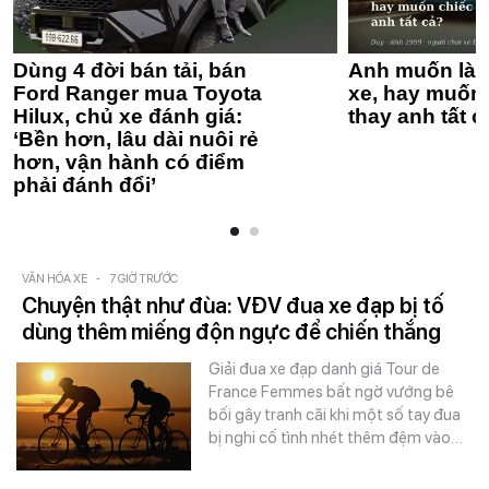
Dùng 4 đời bán tải, bán
Anh muốn làm
Ford Ranger mua Toyota
xe, hay muốn 
Hilux, chủ xe đánh giá:
thay anh tất c
‘Bền hơn, lâu dài nuôi rẻ
hơn, vận hành có điểm
phải đánh đổi’
VĂN HÓA XE
-
7 GIỜ TRƯỚC
Chuyện thật như đùa: VĐV đua xe đạp bị tố
dùng thêm miếng độn ngực để chiến thắng
Giải đua xe đạp danh giá Tour de
France Femmes bất ngờ vướng bê
bối gây tranh cãi khi một số tay đua
bị nghi cố tình nhét thêm đệm vào…