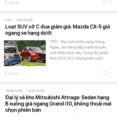
0
Chia sẻ
Ô TÔ
-
5 GIỜ TRƯỚC
Loạt SUV cỡ C đua giảm giá: Mazda CX-5 giá
ngang xe hạng dưới
TPO - Rục rịch bước sang tháng
Ngâu, các hãng đẩy mạnh khuyến
mãi nhằm kích cầu. Trong đó, phân
khúc SUV cỡ C chứng kiến cuộc…
0
Chia sẻ
TRONG NƯỚC
-
6 GIỜ TRƯỚC
Đại lý xả kho Mitsubishi Attrage: Sedan hạng
B xuống giá ngang Grand i10, không thoải mái
chọn phiên bản