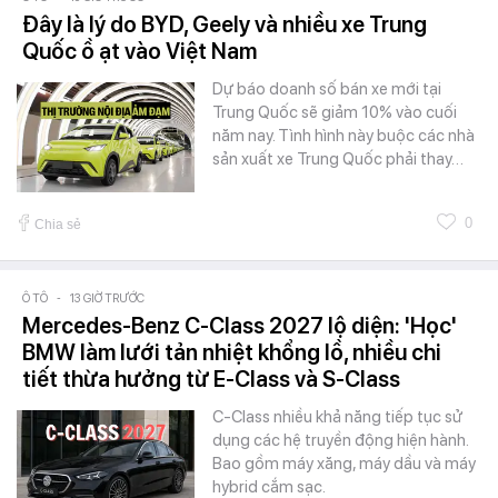
Đây là lý do BYD, Geely và nhiều xe Trung
Quốc ồ ạt vào Việt Nam
Dự báo doanh số bán xe mới tại
Trung Quốc sẽ giảm 10% vào cuối
năm nay. Tình hình này buộc các nhà
sản xuất xe Trung Quốc phải thay…
0
Chia sẻ
Ô TÔ
-
13 GIỜ TRƯỚC
Mercedes-Benz C-Class 2027 lộ diện: 'Học'
BMW làm lưới tản nhiệt khổng lồ, nhiều chi
tiết thừa hưởng từ E-Class và S-Class
C-Class nhiều khả năng tiếp tục sử
dụng các hệ truyền động hiện hành.
Bao gồm máy xăng, máy dầu và máy
hybrid cắm sạc.