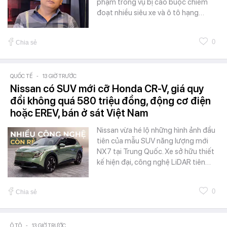
phạm trong vụ bị cáo buộc chiếm
đoạt nhiều siêu xe và ô tô hạng…
0
Chia sẻ
QUỐC TẾ
-
13 GIỜ TRƯỚC
Nissan có SUV mới cỡ Honda CR-V, giá quy
đổi không quá 580 triệu đồng, động cơ điện
hoặc EREV, bán ở sát Việt Nam
Nissan vừa hé lộ những hình ảnh đầu
tiên của mẫu SUV năng lượng mới
NX7 tại Trung Quốc. Xe sở hữu thiết
kế hiện đại, công nghệ LiDAR tiên…
0
Chia sẻ
Ô TÔ
-
13 GIỜ TRƯỚC