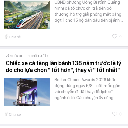
UBND phường Uông Bí (tỉnh Quảng
Ninh) đã tổ chức chi trả tiền bồi
thường, hỗ trợ giải phóng mặt bằng
đợt 1 cho 15 hộ dân đầu tiên bị ảnh…
0
Chia sẻ
VĂN HÓA XE
-
10 GIỜ TRƯỚC
Chiếc xe cà tàng lăn bánh 138 năm trước là lý
do cho lựa chọn "Tốt hơn", thay vì "Tốt nhất"
Better Choice Awards 2026 khởi
động đúng ngày 5/8 - cột mốc gắn
với chuyến đi đã thay đổi lịch sử
ngành ô tô. Câu chuyện ấy cũng…
0
Chia sẻ