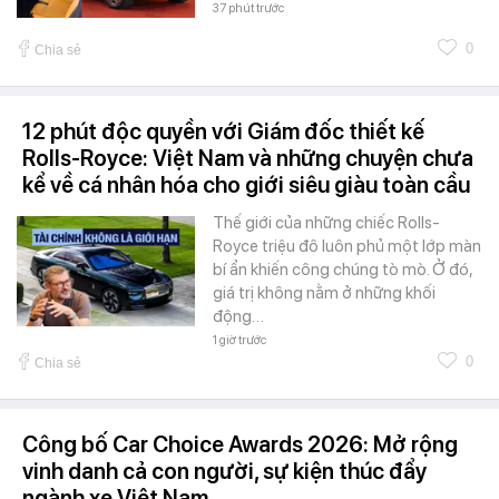
37 phút trước
0
Chia sẻ
12 phút độc quyền với Giám đốc thiết kế
Rolls-Royce: Việt Nam và những chuyện chưa
kể về cá nhân hóa cho giới siêu giàu toàn cầu
Thế giới của những chiếc Rolls-
Royce triệu đô luôn phủ một lớp màn
bí ẩn khiến công chúng tò mò. Ở đó,
giá trị không nằm ở những khối
động…
1 giờ trước
0
Chia sẻ
Công bố Car Choice Awards 2026: Mở rộng
vinh danh cả con người, sự kiện thúc đẩy
ngành xe Việt Nam