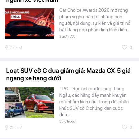
Car Choice Awards 2026 mở rộng
phạm vi ghi nhận tới những con
người, nội dung, sự kiện và giá trị nổi
bật đang góp phần định hình diện…
2 giờ trước
0
Chia sẻ
Loạt SUV cỡ C đua giảm giá: Mazda CX-5 giá
ngang xe hạng dưới
TPO - Rục rịch bước sang tháng
Ngâu, các hãng đẩy mạnh khuyến
mãi nhằm kích cầu. Trong đó, phân
khúc SUV cỡ C chứng kiến cuộc
đua…
5 giờ trước
0
Chia sẻ