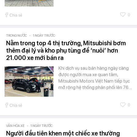
0
Chia sẻ
TRONG NƯỚC
-
1 NGÀY TRƯỚC
Nằm trong top 4 thị trường, Mitsubishi bơm
thêm đại lý và kho phụ tùng để ‘nuôi’ hơn
21.000 xe mới bán ra
Khi dịch vụ sau bán hàng ngày càng
được người mua xe quan tâm,
Mitsubishi Motors Việt Nam tiếp tục
mở rộng hệ thống phân phối lên 76…
0
Chia sẻ
VĂN HÓA XE
-
1 NGÀY TRƯỚC
Người đầu tiên khen một chiếc xe thường