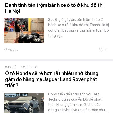
Danh tính tên trộm bánh xe ô tô ở khu đô thị
Hà Nội
Sau 6 giờ gây án, tên trộm tháo 2
bánh xe ô tô ở khu đô thị Thanh Hà bị
công an bắt giữ và thu hồi lại toàn bộ
tang vật.
0
Chia sẻ
QUỐC TẾ
-
3 GIỜ TRƯỚC
Ô tô Honda sẽ rẻ hơn rất nhiều nhờ khung
gầm do hãng mẹ Jaguar Land Rover phát
triển?
Honda lần đầu hợp tác với Tata
Technologies của Ấn Độ để phát
triển khung gầm xe mới cho các
dòng xe hybrid và xe điện toàn cầu,…