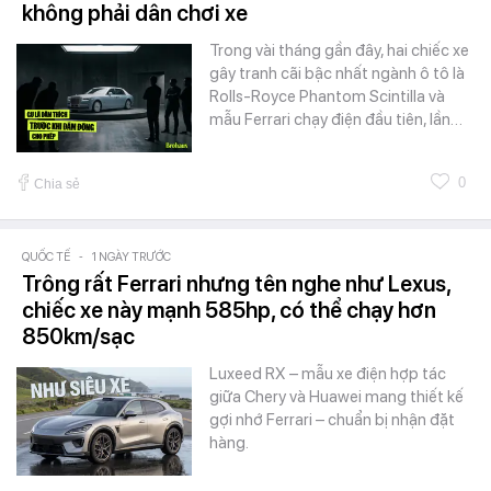
không phải dân chơi xe
Trong vài tháng gần đây, hai chiếc xe
gây tranh cãi bậc nhất ngành ô tô là
Rolls-Royce Phantom Scintilla và
mẫu Ferrari chạy điện đầu tiên, lần…
0
Chia sẻ
QUỐC TẾ
-
1 NGÀY TRƯỚC
Trông rất Ferrari nhưng tên nghe như Lexus,
chiếc xe này mạnh 585hp, có thể chạy hơn
850km/sạc
Luxeed RX – mẫu xe điện hợp tác
giữa Chery và Huawei mang thiết kế
gợi nhớ Ferrari – chuẩn bị nhận đặt
hàng.