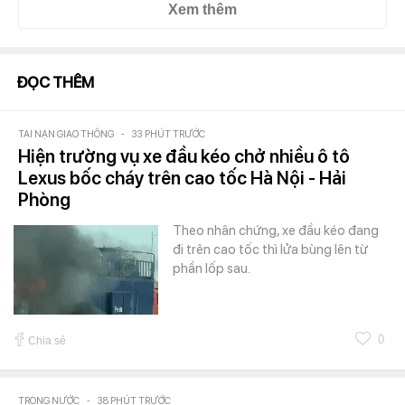
Xem thêm
ĐỌC THÊM
TAI NẠN GIAO THÔNG
-
33 PHÚT TRƯỚC
Hiện trường vụ xe đầu kéo chở nhiều ô tô
Lexus bốc cháy trên cao tốc Hà Nội - Hải
Phòng
Theo nhân chứng, xe đầu kéo đang
đi trên cao tốc thì lửa bùng lên từ
phần lốp sau.
0
Chia sẻ
TRONG NƯỚC
-
38 PHÚT TRƯỚC