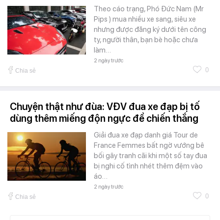
Theo cáo trạng, Phó Đức Nam (Mr
Pips ) mua nhiều xe sang, siêu xe
nhưng được đăng ký dưới tên công
ty, người thân, bạn bè hoặc chưa
làm…
2 ngày trước
0
Chia sẻ
Chuyện thật như đùa: VĐV đua xe đạp bị tố
dùng thêm miếng độn ngực để chiến thắng
Giải đua xe đạp danh giá Tour de
France Femmes bất ngờ vướng bê
bối gây tranh cãi khi một số tay đua
bị nghi cố tình nhét thêm đệm vào
áo…
2 ngày trước
0
Chia sẻ