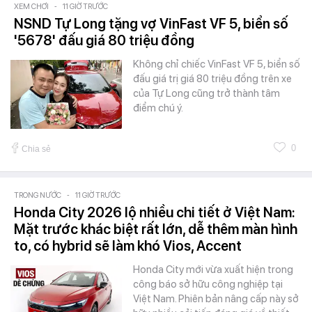
XEM CHƠI
-
11 GIỜ TRƯỚC
NSND Tự Long tặng vợ VinFast VF 5, biển số
'5678' đấu giá 80 triệu đồng
Không chỉ chiếc VinFast VF 5, biển số
đấu giá trị giá 80 triệu đồng trên xe
của Tự Long cũng trở thành tâm
điểm chú ý.
0
Chia sẻ
TRONG NƯỚC
-
11 GIỜ TRƯỚC
Honda City 2026 lộ nhiều chi tiết ở Việt Nam:
Mặt trước khác biệt rất lớn, dễ thêm màn hình
to, có hybrid sẽ làm khó Vios, Accent
Honda City mới vừa xuất hiện trong
công báo sở hữu công nghiệp tại
Việt Nam. Phiên bản nâng cấp này sở