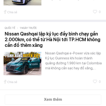
0
Chia sẻ
QUỐC TẾ
-
1 NGÀY TRƯỚC
Nissan Qashqai lập kỷ lục đầy bình chạy gần
2.000km, có thể từ Hà Nội tới TP.HCM không
cần đổ thêm xăng
Nissan Qashqai e-Power vừa xác lập
Kỷ lục Guinness khi hoàn thành
quãng đường 1.980 km tại Colombia
mà không cần sạc hay đổ xăng,…
0
Chia sẻ
Xem thêm