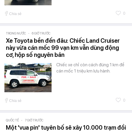
0
Chia sẻ
TRONG NƯỚC
-
6 GIỜ TRƯỚC
Xe Toyota bền đến đâu: Chiếc Land Cruiser
này vừa cán mốc 99 vạn km vẫn dùng động
cơ, hộp số nguyên bản
Chiếc xe chỉ còn cách đúng 1 km để
cán mốc 1 triệu km lưu hành.
0
Chia sẻ
QUỐC TẾ
-
7 GIỜ TRƯỚC
Một 'vua pin' tuyên bố sẽ xây 10.000 trạm đổi