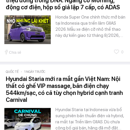
triệu đồng trong ĐNÁ: Ngang cỡ Morning,
động cơ điện, hộp số giả lập 7 cấp, có ADAS
Honda Super One chính thức mở bán
tại Indonesia qua triển lãm GIIAS
2026. Mẫu xe điện cỡ nhỏ thể thao
này dự kiến giao từ tháng 8/2026,…
0
Chia sẻ
QUỐC TẾ
-
1 NGÀY TRƯỚC
Hyundai Staria mới ra mắt gần Việt Nam: Nội
thất có ghế VIP massage, bản điện chạy
544km/sạc, có cả tùy chọn hybrid cạnh tranh
Carnival
Hyundai Staria tại Indonesia vừa bổ
sung phiên bản thuần điện và hybrid,
ra mắt tại Triển lãm GIIAS. Dù chưa
công bố giá bán, hãng đã mở đặt…