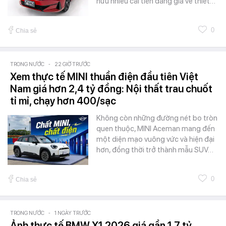
hữu nhiều cải tiến đáng giá về thiết…
0
Chia sẻ
TRONG NƯỚC
-
22 GIỜ TRƯỚC
Xem thực tế MINI thuần điện đầu tiên Việt
Nam giá hơn 2,4 tỷ đồng: Nội thất trau chuốt
tỉ mỉ, chạy hơn 400/sạc
Không còn những đường nét bo tròn
quen thuộc, MINI Aceman mang đến
một diện mạo vuông vức và hiện đại
hơn, đồng thời trở thành mẫu SUV…
0
Chia sẻ
TRONG NƯỚC
-
1 NGÀY TRƯỚC
Ảnh thực tế BMW X1 2026 giá gần 1,7 tỷ