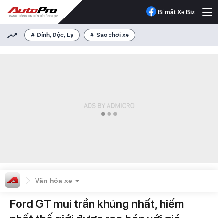
Bí mật Xe Biz
Đỉnh, Độc, Lạ
Sao chơi xe
Văn hóa xe
Ford GT mui trần khủng nhất, hiếm