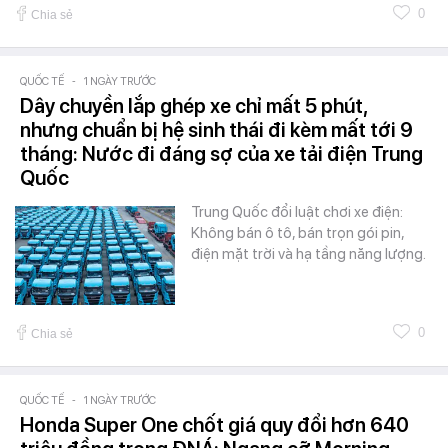
0
Chia sẻ
QUỐC TẾ
-
1 NGÀY TRƯỚC
Dây chuyền lắp ghép xe chỉ mất 5 phút,
nhưng chuẩn bị hệ sinh thái đi kèm mất tới 9
tháng: Nước đi đáng sợ của xe tải điện Trung
Quốc
Trung Quốc đổi luật chơi xe điện:
Không bán ô tô, bán trọn gói pin,
điện mặt trời và hạ tầng năng lượng.
0
Chia sẻ
QUỐC TẾ
-
1 NGÀY TRƯỚC
Honda Super One chốt giá quy đổi hơn 640