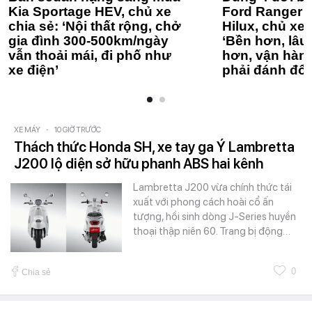
Kia Sportage HEV, chủ xe
Ford Ranger 
chia sẻ: ‘Nội thất rộng, chở
Hilux, chủ xe 
gia đình 300-500km/ngày
‘Bền hơn, lâu 
vẫn thoải mái, đi phố như
hơn, vận hàn
xe điện’
phải đánh đổi
XE MÁY
-
10 GIỜ TRƯỚC
Thách thức Honda SH, xe tay ga Ý Lambretta
J200 lộ diện sở hữu phanh ABS hai kênh
Lambretta J200 vừa chính thức tái
xuất với phong cách hoài cổ ấn
tượng, hồi sinh dòng J-Series huyền
thoại thập niên 60. Trang bị động…
0
Chia sẻ