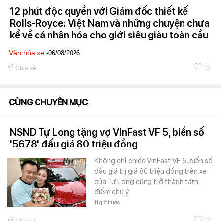
12 phút độc quyền với Giám đốc thiết kế
Rolls-Royce: Việt Nam và những chuyện chưa
kể về cá nhân hóa cho giới siêu giàu toàn cầu
Văn hóa xe
-06/08/2026
0
Chia sẻ
CÙNG CHUYÊN MỤC
NSND Tự Long tặng vợ VinFast VF 5, biển số
'5678' đấu giá 80 triệu đồng
Không chỉ chiếc VinFast VF 5, biển số
đấu giá trị giá 80 triệu đồng trên xe
của Tự Long cũng trở thành tâm
điểm chú ý.
11 giờ trước
0
Chia sẻ