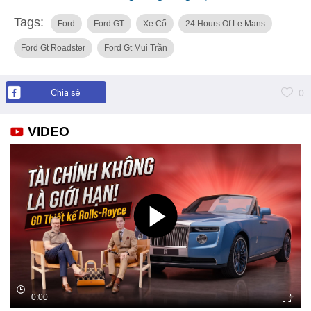
Tags:
Ford
Ford GT
Xe Cổ
24 Hours Of Le Mans
Ford Gt Roadster
Ford Gt Mui Trần
Chia sẻ
0
VIDEO
0:00