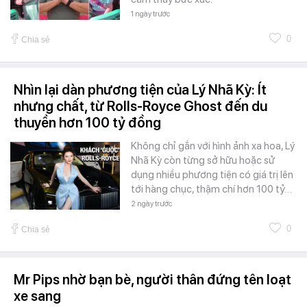
1 ngày trước
0
Chia sẻ
Nhìn lại dàn phương tiện của Lý Nhã Kỳ: Ít
nhưng chất, từ Rolls-Royce Ghost đến du
thuyền hơn 100 tỷ đồng
Không chỉ gắn với hình ảnh xa hoa, Lý
Nhã Kỳ còn từng sở hữu hoặc sử
dụng nhiều phương tiện có giá trị lên
tới hàng chục, thậm chí hơn 100 tỷ…
2 ngày trước
0
Chia sẻ
Mr Pips nhờ bạn bè, người thân đứng tên loạt
xe sang