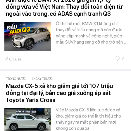
đồng vừa về Việt Nam: Thay đổi toàn diện từ
ngoài vào trong, có ADAS cạnh tranh Q3
Ở thế hệ mới, BMW X1 không chỉ
thay đổi về kiểu dáng mà còn được
nâng cấp mạnh về công nghệ, giúp
mẫu SUV hạng sang cỡ nhỏ trở nên…
0
Chia sẻ
TRONG NƯỚC
-
1 NGÀY TRƯỚC
Mazda CX-5 xả kho giảm giá tới 107 triệu
đồng tại đại lý, bản cao giá xuống áp sát
Toyota Yaris Cross
Việc Mazda CX-5 liên tục được xả
kho, giảm giá có thể là tín hiệu cho
thấy ngày ra mắt phiên bản mới
không còn quá xa.