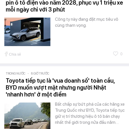
pin ô tô điện vào năm 2028, phục vụ 1 triệu xe
mỗi ngày chỉ với 3 phút
Công ty này đang đặt mục tiêu vô
cùng tham vọng.
0
Chia sẻ
TRONG NƯỚC
-
8 GIỜ TRƯỚC
Toyota tiếp tục là 'vua doanh số' toàn cầu,
BYD muốn vượt mặt nhưng người Nhật
'nhanh hơn' ở một điểm
Bất chấp sự bứt phá của các hãng xe
Trung Quốc như BYD, Toyota tiếp tục
giữ vị trí thương hiệu ô tô bán chạy
nhất thế giới trong nửa đầu năm…