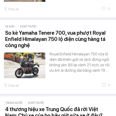
0
Chia sẻ
XE MÁY
-
8 GIỜ TRƯỚC
So kè Yamaha Tenere 700, vua phượt Royal
Enfield Himalayan 750 lộ diện cùng hàng tá
công nghệ
Royal Enfield Himalayan 750 vừa lộ
diện đã khiến giới xê dịch đứng ngồi
không yên. Bỏ lại vành 21 inch, xe tối
ưu êm ái đường dài bằng vành 19…
0
Chia sẻ
TRONG NƯỚC
-
9 GIỜ TRƯỚC
4 thương hiệu xe Trung Quốc đã rời Việt
Nam: Chủ xe của họ bây giờ sửa xe ở đâu?