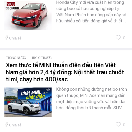
Honda City mới vừa xuất hiện trong
công báo sở hữu công nghiệp tại
Việt Nam. Phiên bản nâng cấp này sở
hữu nhiều cải tiến đáng giá về thiết…
0
Chia sẻ
TRONG NƯỚC
-
15 GIỜ TRƯỚC
Xem thực tế MINI thuần điện đầu tiên Việt
Nam giá hơn 2,4 tỷ đồng: Nội thất trau chuốt
tỉ mỉ, chạy hơn 400/sạc
Không còn những đường nét bo tròn
quen thuộc, MINI Aceman mang đến
một diện mạo vuông vức và hiện đại
hơn, đồng thời trở thành mẫu SUV…
0
Chia sẻ