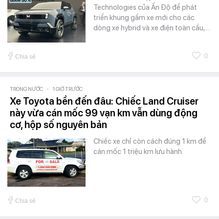
Technologies của Ấn Độ để phát
triển khung gầm xe mới cho các
dòng xe hybrid và xe điện toàn cầu,…
0
Chia sẻ
TRONG NƯỚC
-
1 GIỜ TRƯỚC
Xe Toyota bền đến đâu: Chiếc Land Cruiser
này vừa cán mốc 99 vạn km vẫn dùng động
cơ, hộp số nguyên bản
Chiếc xe chỉ còn cách đúng 1 km để
cán mốc 1 triệu km lưu hành.
0
Chia sẻ