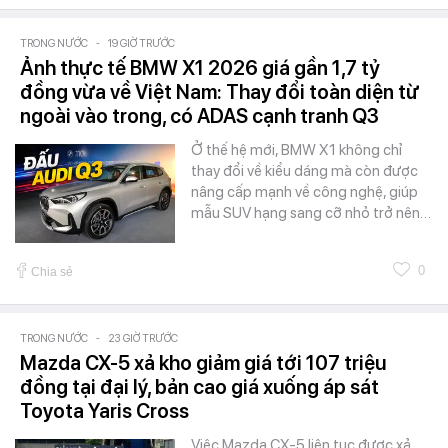
TRONG NƯỚC
-
19 GIỜ TRƯỚC
Ảnh thực tế BMW X1 2026 giá gần 1,7 tỷ
đồng vừa về Việt Nam: Thay đổi toàn diện từ
ngoài vào trong, có ADAS cạnh tranh Q3
Ở thế hệ mới, BMW X1 không chỉ
thay đổi về kiểu dáng mà còn được
nâng cấp mạnh về công nghệ, giúp
mẫu SUV hạng sang cỡ nhỏ trở nên…
0
Chia sẻ
TRONG NƯỚC
-
23 GIỜ TRƯỚC
Mazda CX-5 xả kho giảm giá tới 107 triệu
đồng tại đại lý, bản cao giá xuống áp sát
Toyota Yaris Cross
Việc Mazda CX-5 liên tục được xả