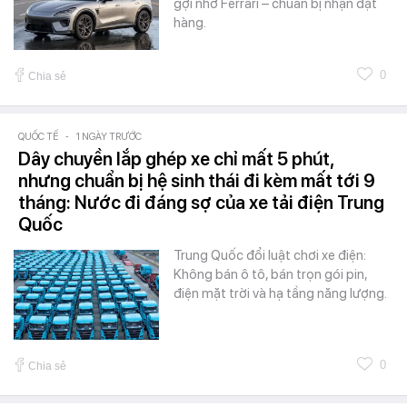
gợi nhớ Ferrari – chuẩn bị nhận đặt
hàng.
0
Chia sẻ
QUỐC TẾ
-
1 NGÀY TRƯỚC
Dây chuyền lắp ghép xe chỉ mất 5 phút,
nhưng chuẩn bị hệ sinh thái đi kèm mất tới 9
tháng: Nước đi đáng sợ của xe tải điện Trung
Quốc
Trung Quốc đổi luật chơi xe điện:
Không bán ô tô, bán trọn gói pin,
điện mặt trời và hạ tầng năng lượng.
0
Chia sẻ