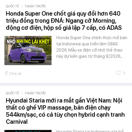
QUỐC TẾ
-
1 NGÀY TRƯỚC
Honda Super One chốt giá quy đổi hơn 640
triệu đồng trong ĐNÁ: Ngang cỡ Morning,
động cơ điện, hộp số giả lập 7 cấp, có ADAS
Honda Super One chính thức mở bán
tại Indonesia qua triển lãm GIIAS
2026. Mẫu xe điện cỡ nhỏ thể thao
này dự kiến giao từ tháng 8/2026,…
0
Chia sẻ
QUỐC TẾ
-
1 NGÀY TRƯỚC
Hyundai Staria mới ra mắt gần Việt Nam: Nội
thất có ghế VIP massage, bản điện chạy
544km/sạc, có cả tùy chọn hybrid cạnh tranh
Carnival
Hyundai Staria tại Indonesia vừa bổ