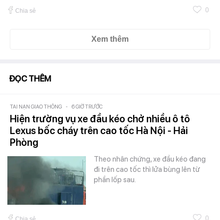
0
Chia sẻ
Xem thêm
ĐỌC THÊM
TAI NẠN GIAO THÔNG
-
6 GIỜ TRƯỚC
Hiện trường vụ xe đầu kéo chở nhiều ô tô
Lexus bốc cháy trên cao tốc Hà Nội - Hải
Phòng
Theo nhân chứng, xe đầu kéo đang
đi trên cao tốc thì lửa bùng lên từ
phần lốp sau.
0
Chia sẻ