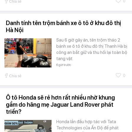
0
Chia sẻ
Danh tính tên trộm bánh xe ô tô ở khu đô thị
Hà Nội
Sau 6 giờ gây án, tên trộm tháo 2
bánh xe ô tô ở khu đô thị Thanh Hà bị
công an bắt giữ và thu hồi lại toàn bộ
tang vật.
6 giờ trước
0
Chia sẻ
Ô tô Honda sẽ rẻ hơn rất nhiều nhờ khung
gầm do hãng mẹ Jaguar Land Rover phát
triển?
Honda lần đầu hợp tác với Tata
Technologies của Ấn Độ để phát