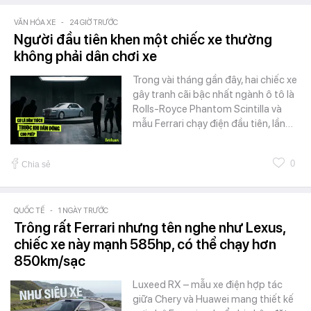
VĂN HÓA XE
-
24 GIỜ TRƯỚC
Người đầu tiên khen một chiếc xe thường
không phải dân chơi xe
Trong vài tháng gần đây, hai chiếc xe
gây tranh cãi bậc nhất ngành ô tô là
Rolls-Royce Phantom Scintilla và
mẫu Ferrari chạy điện đầu tiên, lần…
0
Chia sẻ
QUỐC TẾ
-
1 NGÀY TRƯỚC
Trông rất Ferrari nhưng tên nghe như Lexus,
chiếc xe này mạnh 585hp, có thể chạy hơn
850km/sạc
Luxeed RX – mẫu xe điện hợp tác
giữa Chery và Huawei mang thiết kế