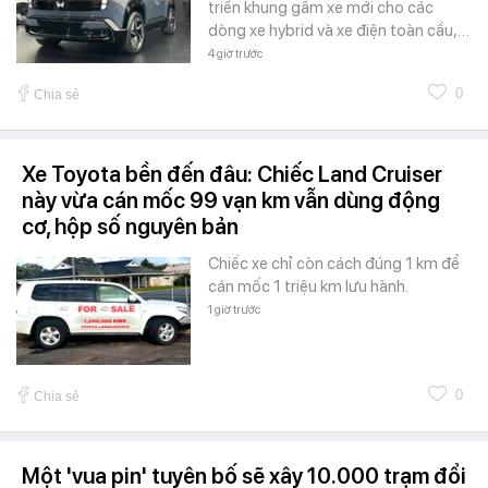
triển khung gầm xe mới cho các
dòng xe hybrid và xe điện toàn cầu,…
4 giờ trước
0
Chia sẻ
Xe Toyota bền đến đâu: Chiếc Land Cruiser
này vừa cán mốc 99 vạn km vẫn dùng động
cơ, hộp số nguyên bản
Chiếc xe chỉ còn cách đúng 1 km để
cán mốc 1 triệu km lưu hành.
1 giờ trước
0
Chia sẻ
Một 'vua pin' tuyên bố sẽ xây 10.000 trạm đổi