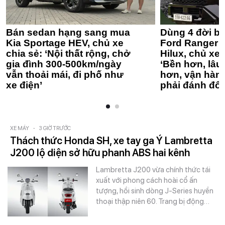
Bán sedan hạng sang mua
Dùng 4 đời bá
Kia Sportage HEV, chủ xe
Ford Ranger 
chia sẻ: ‘Nội thất rộng, chở
Hilux, chủ xe 
gia đình 300-500km/ngày
‘Bền hơn, lâu 
vẫn thoải mái, đi phố như
hơn, vận hàn
xe điện’
phải đánh đổi
XE MÁY
-
3 GIỜ TRƯỚC
Thách thức Honda SH, xe tay ga Ý Lambretta
J200 lộ diện sở hữu phanh ABS hai kênh
Lambretta J200 vừa chính thức tái
xuất với phong cách hoài cổ ấn
tượng, hồi sinh dòng J-Series huyền
thoại thập niên 60. Trang bị động…