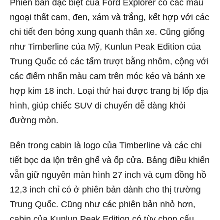
Phiên bản đặc biệt của Ford Explorer có các màu
ngoại thất cam, đen, xám và trắng, kết hợp với các
chi tiết đen bóng xung quanh thân xe. Cũng giống
như Timberline của Mỹ, Kunlun Peak Edition của
Trung Quốc có các tấm trượt bằng nhôm, cộng với
các điểm nhấn màu cam trên móc kéo và bánh xe
hợp kim 18 inch. Loại thứ hai được trang bị lốp địa
hình, giúp chiếc SUV di chuyển dễ dàng khỏi
đường mòn.
Bên trong cabin là logo của Timberline và các chi
tiết bọc da lộn trên ghế và ốp cửa. Bảng điều khiển
vẫn giữ nguyên màn hình 27 inch và cụm đồng hồ
12,3 inch chỉ có ở phiên bản dành cho thị trường
Trung Quốc. Cũng như các phiên bản nhỏ hơn,
cabin của Kunlun Peak Edition có tùy chọn cấu