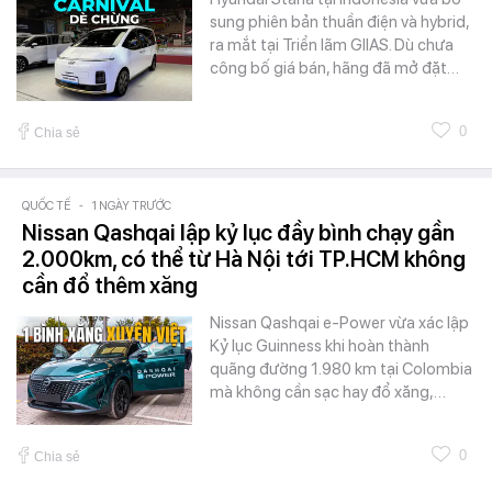
sung phiên bản thuần điện và hybrid,
ra mắt tại Triển lãm GIIAS. Dù chưa
công bố giá bán, hãng đã mở đặt…
0
Chia sẻ
QUỐC TẾ
-
1 NGÀY TRƯỚC
Nissan Qashqai lập kỷ lục đầy bình chạy gần
2.000km, có thể từ Hà Nội tới TP.HCM không
cần đổ thêm xăng
Nissan Qashqai e-Power vừa xác lập
Kỷ lục Guinness khi hoàn thành
quãng đường 1.980 km tại Colombia
mà không cần sạc hay đổ xăng,…
0
Chia sẻ