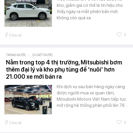
kho, giảm giá có thể là tín hiệu cho
thấy ngày ra mắt phiên bản mới
không còn quá xa.
0
Chia sẻ
TRONG NƯỚC
-
23 GIỜ TRƯỚC
Nằm trong top 4 thị trường, Mitsubishi bơm
thêm đại lý và kho phụ tùng để ‘nuôi’ hơn
21.000 xe mới bán ra
Khi dịch vụ sau bán hàng ngày càng
được người mua xe quan tâm,
Mitsubishi Motors Việt Nam tiếp tục
mở rộng hệ thống phân phối lên 76…
0
Chia sẻ