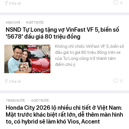
0
Chia sẻ
XEM CHƠI
-
4 GIỜ TRƯỚC
NSND Tự Long tặng vợ VinFast VF 5, biển số
'5678' đấu giá 80 triệu đồng
Không chỉ chiếc VinFast VF 5, biển số
đấu giá trị giá 80 triệu đồng trên xe
của Tự Long cũng trở thành tâm
điểm chú ý.
0
Chia sẻ
TRONG NƯỚC
-
4 GIỜ TRƯỚC
Honda City 2026 lộ nhiều chi tiết ở Việt Nam:
Mặt trước khác biệt rất lớn, dễ thêm màn hình
to, có hybrid sẽ làm khó Vios, Accent