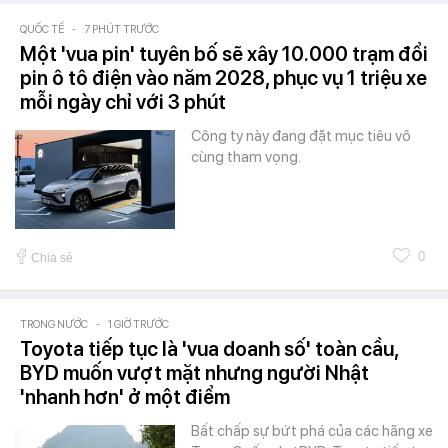
QUỐC TẾ
-
7 PHÚT TRƯỚC
Một 'vua pin' tuyên bố sẽ xây 10.000 trạm đổi
pin ô tô điện vào năm 2028, phục vụ 1 triệu xe
mỗi ngày chỉ với 3 phút
Công ty này đang đặt mục tiêu vô
cùng tham vọng.
0
Chia sẻ
TRONG NƯỚC
-
1 GIỜ TRƯỚC
Toyota tiếp tục là 'vua doanh số' toàn cầu,
BYD muốn vượt mặt nhưng người Nhật
'nhanh hơn' ở một điểm
Bất chấp sự bứt phá của các hãng xe