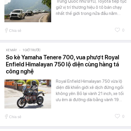
Trung Quốc như BYD, Toyota tiếp tục
giữ vị trí thương hiệu ô tô bán chạy
nhất thế giới trong nửa đầu năm…
0
Chia sẻ
XE MÁY
-
1 GIỜ TRƯỚC
So kè Yamaha Tenere 700, vua phượt Royal
Enfield Himalayan 750 lộ diện cùng hàng tá
công nghệ
Royal Enfield Himalayan 750 vừa lộ
diện đã khiến giới xê dịch đứng ngồi
không yên. Bỏ lại vành 21 inch, xe tối
ưu êm ái đường dài bằng vành 19…
0
Chia sẻ