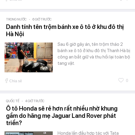
TRONG NƯỚC
-
6 GIỜ TRƯỚC
Danh tính tên trộm bánh xe ô tô ở khu đô thị
Hà Nội
Sau 6 giờ gây án, tên trộm tháo 2
bánh xe ô tô ở khu đô thị Thanh Hà bị
công an bắt giữ và thu hồi lại toàn bộ
tang vật.
0
Chia sẻ
QUỐC TẾ
-
4 GIỜ TRƯỚC
Ô tô Honda sẽ rẻ hơn rất nhiều nhờ khung
gầm do hãng mẹ Jaguar Land Rover phát
triển?
Honda lần đầu hợp tác với Tata