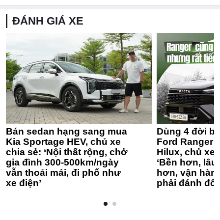
ĐÁNH GIÁ XE
Bán sedan hạng sang mua
Dùng 4 đời bá
Kia Sportage HEV, chủ xe
Ford Ranger 
chia sẻ: ‘Nội thất rộng, chở
Hilux, chủ xe 
gia đình 300-500km/ngày
‘Bền hơn, lâu 
vẫn thoải mái, đi phố như
hơn, vận hàn
xe điện’
phải đánh đổi