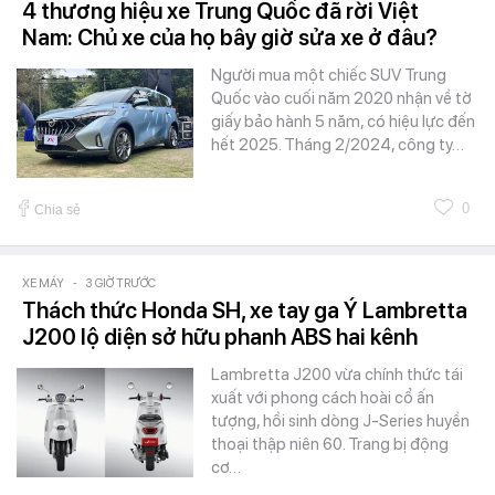
4 thương hiệu xe Trung Quốc đã rời Việt
Nam: Chủ xe của họ bây giờ sửa xe ở đâu?
Người mua một chiếc SUV Trung
Quốc vào cuối năm 2020 nhận về tờ
giấy bảo hành 5 năm, có hiệu lực đến
hết 2025. Tháng 2/2024, công ty…
0
Chia sẻ
XE MÁY
-
3 GIỜ TRƯỚC
Thách thức Honda SH, xe tay ga Ý Lambretta
J200 lộ diện sở hữu phanh ABS hai kênh
Lambretta J200 vừa chính thức tái
xuất với phong cách hoài cổ ấn
tượng, hồi sinh dòng J-Series huyền
thoại thập niên 60. Trang bị động
cơ…