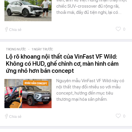
viên, anh Vũ Việt Hùng nhận thấy một
chiếc SUV-crossover đủ rộng rãi,
thoải mái, đầy đủ tiện nghi, lại có…
0
Chia sẻ
TRONG NƯỚC
-
1 NGÀY TRƯỚC
Lộ rõ khoang nội thất của VinFast VF Wild:
Không có HUD, ghế chỉnh cơ, màn hình cảm
ứng nhỏ hơn bản concept
Nguyên mẫu VinFast VF Wild này có
nội thất thay đổi nhiều so với mẫu
concept, hướng đến mục tiêu
thương mại hóa sản phẩm.
0
Chia sẻ