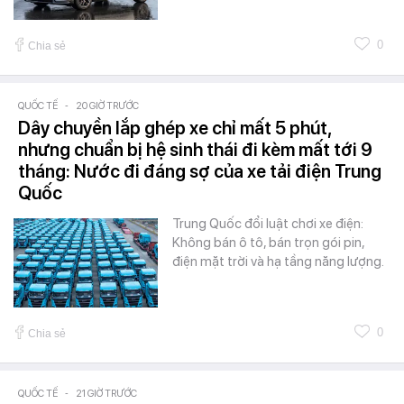
0
Chia sẻ
QUỐC TẾ
-
20 GIỜ TRƯỚC
Dây chuyền lắp ghép xe chỉ mất 5 phút,
nhưng chuẩn bị hệ sinh thái đi kèm mất tới 9
tháng: Nước đi đáng sợ của xe tải điện Trung
Quốc
Trung Quốc đổi luật chơi xe điện:
Không bán ô tô, bán trọn gói pin,
điện mặt trời và hạ tầng năng lượng.
0
Chia sẻ
QUỐC TẾ
-
21 GIỜ TRƯỚC