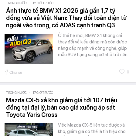
TRONG NƯỚC
-
12 GIỜ TRƯỚC
Ảnh thực tế BMW X1 2026 giá gần 1,7 tỷ
đồng vừa về Việt Nam: Thay đổi toàn diện từ
ngoài vào trong, có ADAS cạnh tranh Q3
Ở thế hệ mới, BMW X1 không chỉ
thay đổi về kiểu dáng mà còn được
nâng cấp mạnh về công nghệ, giúp
mẫu SUV hạng sang cỡ nhỏ trở nên…
0
Chia sẻ
TRONG NƯỚC
-
17 GIỜ TRƯỚC
Mazda CX-5 xả kho giảm giá tới 107 triệu
đồng tại đại lý, bản cao giá xuống áp sát
Toyota Yaris Cross
Việc Mazda CX-5 liên tục được xả
kho, giảm giá có thể là tín hiệu cho