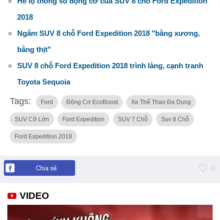
Hé lộ thông số động cơ của SUV 8 chỗ Ford Expedition
2018
Ngắm SUV 8 chỗ Ford Expedition 2018 "bằng xương,
bằng thịt"
SUV 8 chỗ Ford Expedition 2018 trình làng, cạnh tranh
Toyota Sequoia
Tags:
Ford
Động Cơ EcoBoost
Xe Thể Thao Đa Dụng
SUV Cỡ Lớn
Ford Expedition
SUV 7 Chỗ
Suv 8 Chỗ
Ford Expedition 2018
Chia sẻ
0
VIDEO