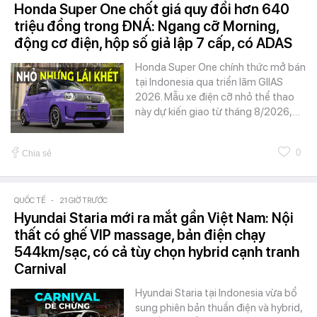
Honda Super One chốt giá quy đổi hơn 640
triệu đồng trong ĐNÁ: Ngang cỡ Morning,
động cơ điện, hộp số giả lập 7 cấp, có ADAS
Honda Super One chính thức mở bán
tại Indonesia qua triển lãm GIIAS
2026. Mẫu xe điện cỡ nhỏ thể thao
này dự kiến giao từ tháng 8/2026,…
0
Chia sẻ
QUỐC TẾ
-
21 GIỜ TRƯỚC
Hyundai Staria mới ra mắt gần Việt Nam: Nội
thất có ghế VIP massage, bản điện chạy
544km/sạc, có cả tùy chọn hybrid cạnh tranh
Carnival
Hyundai Staria tại Indonesia vừa bổ
sung phiên bản thuần điện và hybrid,