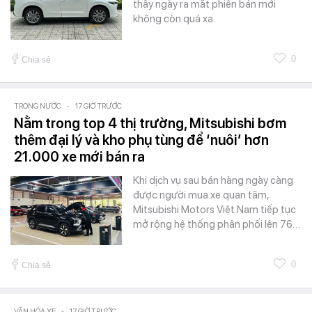
thấy ngày ra mắt phiên bản mới
không còn quá xa.
0
Chia sẻ
TRONG NƯỚC
-
17 GIỜ TRƯỚC
Nằm trong top 4 thị trường, Mitsubishi bơm
thêm đại lý và kho phụ tùng để ‘nuôi’ hơn
21.000 xe mới bán ra
Khi dịch vụ sau bán hàng ngày càng
được người mua xe quan tâm,
Mitsubishi Motors Việt Nam tiếp tục
mở rộng hệ thống phân phối lên 76…
0
Chia sẻ
VĂN HÓA XE
-
17 GIỜ TRƯỚC