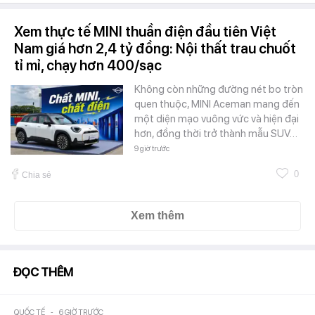
Xem thực tế MINI thuần điện đầu tiên Việt
Nam giá hơn 2,4 tỷ đồng: Nội thất trau chuốt
tỉ mỉ, chạy hơn 400/sạc
Không còn những đường nét bo tròn
quen thuộc, MINI Aceman mang đến
một diện mạo vuông vức và hiện đại
hơn, đồng thời trở thành mẫu SUV…
9 giờ trước
0
Chia sẻ
Xem thêm
ĐỌC THÊM
QUỐC TẾ
-
6 GIỜ TRƯỚC