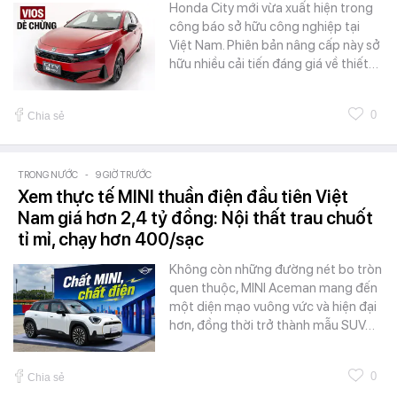
Honda City mới vừa xuất hiện trong
công báo sở hữu công nghiệp tại
Việt Nam. Phiên bản nâng cấp này sở
hữu nhiều cải tiến đáng giá về thiết…
0
Chia sẻ
TRONG NƯỚC
-
9 GIỜ TRƯỚC
Xem thực tế MINI thuần điện đầu tiên Việt
Nam giá hơn 2,4 tỷ đồng: Nội thất trau chuốt
tỉ mỉ, chạy hơn 400/sạc
Không còn những đường nét bo tròn
quen thuộc, MINI Aceman mang đến
một diện mạo vuông vức và hiện đại
hơn, đồng thời trở thành mẫu SUV…
0
Chia sẻ