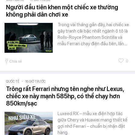
Người đầu tiên khen một chiếc xe thường
không phải dân chơi xe
Trong vài tháng gần đây, hai chiếc xe
gây tranh cãi bậc nhất ngành ô tô là
Rolls-Royce Phantom Scintilla và
mẫu Ferrari chạy điện đầu tiên, lần…
0
Chia sẻ
QUỐC TẾ
-
18 GIỜ TRƯỚC
Trông rất Ferrari nhưng tên nghe như Lexus,
chiếc xe này mạnh 585hp, có thể chạy hơn
850km/sạc
Luxeed RX – mẫu xe điện hợp tác
giữa Chery và Huawei mang thiết kế
gợi nhớ Ferrari – chuẩn bị nhận đặt
hàng.