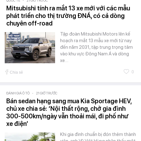
QUỐC TẾ
-
21 GIỜ TRƯỚC
Mitsubishi tính ra mắt 13 xe mới với các mẫu
phát triển cho thị trường ĐNÁ, có cả dòng
chuyên off-road
Tập đoàn Mitsubishi Motors lên kế
hoạch ra mắt 13 mẫu xe mới từ nay
đến năm 2031, tập trung trọng tâm
vào khu vực Đông Nam Á và dòng
xe…
0
Chia sẻ
ĐÁNH GIÁ Ô TÔ
-
21 GIỜ TRƯỚC
Bán sedan hạng sang mua Kia Sportage HEV,
chủ xe chia sẻ: ‘Nội thất rộng, chở gia đình
300-500km/ngày vẫn thoải mái, đi phố như
xe điện’
Khi gia đình chuẩn bị đón thêm thành