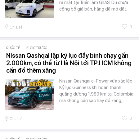
ra mắt tại Triển lãm GIIAS. Dù chưa
công bố giá bán, hãng đã mở đặt…
0
Chia sẻ
QUỐC TẾ
-
21 GIỜ TRƯỚC
Nissan Qashqai lập kỷ lục đầy bình chạy gần
2.000km, có thể từ Hà Nội tới TP.HCM không
cần đổ thêm xăng
Nissan Qashqai e-Power vừa xác lập
Kỷ lục Guinness khi hoàn thành
quãng đường 1.980 km tại Colombia
mà không cần sạc hay đổ xăng,…
0
Chia sẻ