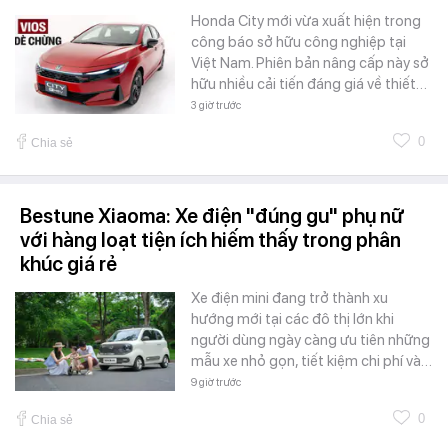
Honda City mới vừa xuất hiện trong
công báo sở hữu công nghiệp tại
Việt Nam. Phiên bản nâng cấp này sở
hữu nhiều cải tiến đáng giá về thiết…
3 giờ trước
0
Chia sẻ
Bestune Xiaoma: Xe điện "đúng gu" phụ nữ
với hàng loạt tiện ích hiếm thấy trong phân
khúc giá rẻ
Xe điện mini đang trở thành xu
hướng mới tại các đô thị lớn khi
người dùng ngày càng ưu tiên những
mẫu xe nhỏ gọn, tiết kiệm chi phí và…
9 giờ trước
0
Chia sẻ