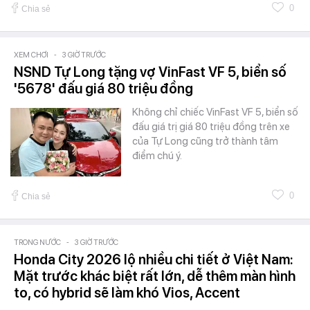
0
Chia sẻ
XEM CHƠI
-
3 GIỜ TRƯỚC
NSND Tự Long tặng vợ VinFast VF 5, biển số
'5678' đấu giá 80 triệu đồng
Không chỉ chiếc VinFast VF 5, biển số
đấu giá trị giá 80 triệu đồng trên xe
của Tự Long cũng trở thành tâm
điểm chú ý.
0
Chia sẻ
TRONG NƯỚC
-
3 GIỜ TRƯỚC
Honda City 2026 lộ nhiều chi tiết ở Việt Nam:
Mặt trước khác biệt rất lớn, dễ thêm màn hình
to, có hybrid sẽ làm khó Vios, Accent