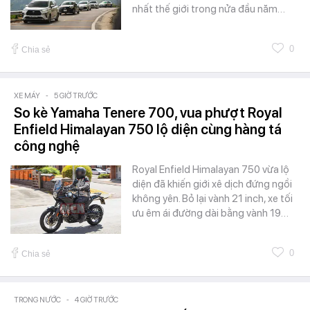
nhất thế giới trong nửa đầu năm…
0
Chia sẻ
XE MÁY
-
5 GIỜ TRƯỚC
So kè Yamaha Tenere 700, vua phượt Royal
Enfield Himalayan 750 lộ diện cùng hàng tá
công nghệ
Royal Enfield Himalayan 750 vừa lộ
diện đã khiến giới xê dịch đứng ngồi
không yên. Bỏ lại vành 21 inch, xe tối
ưu êm ái đường dài bằng vành 19…
0
Chia sẻ
TRONG NƯỚC
-
4 GIỜ TRƯỚC