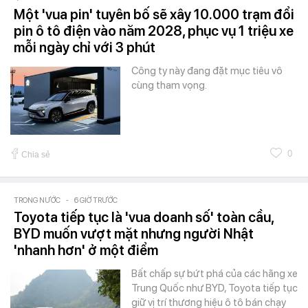
Một 'vua pin' tuyên bố sẽ xây 10.000 trạm đổi
pin ô tô điện vào năm 2028, phục vụ 1 triệu xe
mỗi ngày chỉ với 3 phút
Công ty này đang đặt mục tiêu vô
cùng tham vọng.
0
Chia sẻ
TRONG NƯỚC
-
6 GIỜ TRƯỚC
Toyota tiếp tục là 'vua doanh số' toàn cầu,
BYD muốn vượt mặt nhưng người Nhật
'nhanh hơn' ở một điểm
Bất chấp sự bứt phá của các hãng xe
Trung Quốc như BYD, Toyota tiếp tục
giữ vị trí thương hiệu ô tô bán chạy