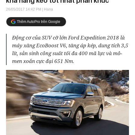
khả năng kéo tốt nhất phân khúc
26/05/2017 14:42 PM
| Hana
Thêm AutoPro trên Google
Động cơ của SUV cỡ lớn Ford Expedition 2018 là
máy xăng EcoBoost V6, tăng áp kép, dung tích 3,5
lít, sản sinh công suất tối đa 400 mã lực và mô-
men xoắn cực đại 651 Nm.