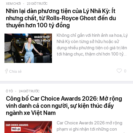
XEM CHƠI
-
23 GIỜ TRƯỚC
Nhìn lại dàn phương tiện của Lý Nhã Kỳ: Ít
nhưng chất, từ Rolls-Royce Ghost đến du
thuyền hơn 100 tỷ đồng
Không chỉ gắn với hình ảnh xa hoa, Lý
Nhã Kỳ còn từng sở hữu hoặc sử
dụng nhiều phương tiện có giá trị lên
tới hàng chục, thậm chí hơn 100 tỷ…
0
Chia sẻ
Ô TÔ
-
24 GIỜ TRƯỚC
Công bố Car Choice Awards 2026: Mở rộng
vinh danh cả con người, sự kiện thúc đẩy
ngành xe Việt Nam
Car Choice Awards 2026 mở rộng
phạm vi ghi nhận tới những con