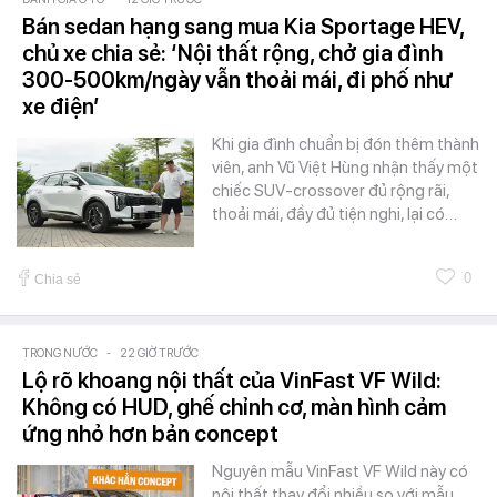
Bán sedan hạng sang mua Kia Sportage HEV,
chủ xe chia sẻ: ‘Nội thất rộng, chở gia đình
300-500km/ngày vẫn thoải mái, đi phố như
xe điện’
Khi gia đình chuẩn bị đón thêm thành
viên, anh Vũ Việt Hùng nhận thấy một
chiếc SUV-crossover đủ rộng rãi,
thoải mái, đầy đủ tiện nghi, lại có…
0
Chia sẻ
TRONG NƯỚC
-
22 GIỜ TRƯỚC
Lộ rõ khoang nội thất của VinFast VF Wild:
Không có HUD, ghế chỉnh cơ, màn hình cảm
ứng nhỏ hơn bản concept
Nguyên mẫu VinFast VF Wild này có
nội thất thay đổi nhiều so với mẫu