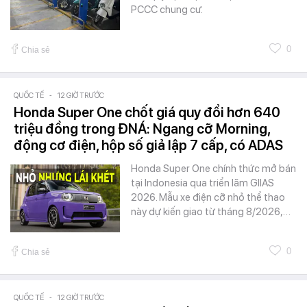
PCCC chung cư.
0
Chia sẻ
QUỐC TẾ
-
12 GIỜ TRƯỚC
Honda Super One chốt giá quy đổi hơn 640
triệu đồng trong ĐNÁ: Ngang cỡ Morning,
động cơ điện, hộp số giả lập 7 cấp, có ADAS
Honda Super One chính thức mở bán
tại Indonesia qua triển lãm GIIAS
2026. Mẫu xe điện cỡ nhỏ thể thao
này dự kiến giao từ tháng 8/2026,…
0
Chia sẻ
QUỐC TẾ
-
12 GIỜ TRƯỚC