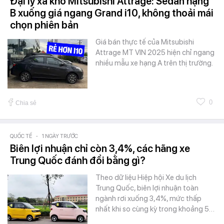
Đại lý xả kho Mitsubishi Attrage: Sedan hạng
B xuống giá ngang Grand i10, không thoải mái
chọn phiên bản
Giá bán thực tế của Mitsubishi
Attrage MT VIN 2025 hiện chỉ ngang
nhiều mẫu xe hạng A trên thị trường.
0
Chia sẻ
QUỐC TẾ
-
1 NGÀY TRƯỚC
Biên lợi nhuận chỉ còn 3,4%, các hãng xe
Trung Quốc đánh đổi bằng gì?
Theo dữ liệu Hiệp hội Xe du lịch
Trung Quốc, biên lợi nhuận toàn
ngành rơi xuống 3,4%, mức thấp
nhất khi so cùng kỳ trong khoảng 5…