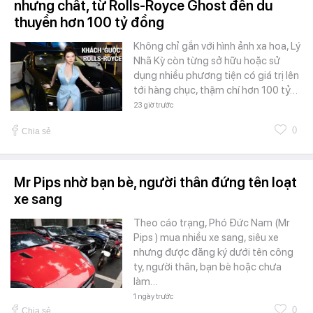
nhưng chất, từ Rolls-Royce Ghost đến du
thuyền hơn 100 tỷ đồng
Không chỉ gắn với hình ảnh xa hoa, Lý
Nhã Kỳ còn từng sở hữu hoặc sử
dụng nhiều phương tiện có giá trị lên
tới hàng chục, thậm chí hơn 100 tỷ…
23 giờ trước
0
Chia sẻ
Mr Pips nhờ bạn bè, người thân đứng tên loạt
xe sang
Theo cáo trạng, Phó Đức Nam (Mr
Pips ) mua nhiều xe sang, siêu xe
nhưng được đăng ký dưới tên công
ty, người thân, bạn bè hoặc chưa
làm…
1 ngày trước
0
Chia sẻ