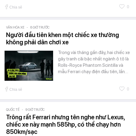
0
Chia sẻ
VĂN HÓA XE
-
8 GIỜ TRƯỚC
Người đầu tiên khen một chiếc xe thường
không phải dân chơi xe
Trong vài tháng gần đây, hai chiếc xe
gây tranh cãi bậc nhất ngành ô tô là
Rolls-Royce Phantom Scintilla và
mẫu Ferrari chạy điện đầu tiên, lần…
0
Chia sẻ
QUỐC TẾ
-
9 GIỜ TRƯỚC
Trông rất Ferrari nhưng tên nghe như Lexus,
chiếc xe này mạnh 585hp, có thể chạy hơn
850km/sạc