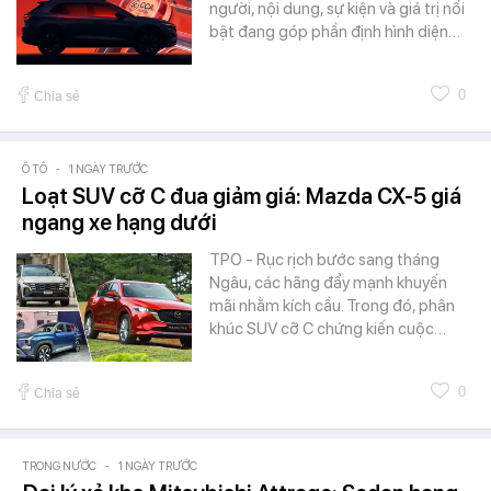
người, nội dung, sự kiện và giá trị nổi
bật đang góp phần định hình diện…
0
Chia sẻ
Ô TÔ
-
1 NGÀY TRƯỚC
Loạt SUV cỡ C đua giảm giá: Mazda CX-5 giá
ngang xe hạng dưới
TPO - Rục rịch bước sang tháng
Ngâu, các hãng đẩy mạnh khuyến
mãi nhằm kích cầu. Trong đó, phân
khúc SUV cỡ C chứng kiến cuộc…
0
Chia sẻ
TRONG NƯỚC
-
1 NGÀY TRƯỚC