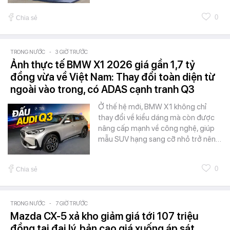
0
Chia sẻ
TRONG NƯỚC
-
3 GIỜ TRƯỚC
Ảnh thực tế BMW X1 2026 giá gần 1,7 tỷ
đồng vừa về Việt Nam: Thay đổi toàn diện từ
ngoài vào trong, có ADAS cạnh tranh Q3
Ở thế hệ mới, BMW X1 không chỉ
thay đổi về kiểu dáng mà còn được
nâng cấp mạnh về công nghệ, giúp
mẫu SUV hạng sang cỡ nhỏ trở nên…
0
Chia sẻ
TRONG NƯỚC
-
7 GIỜ TRƯỚC
Mazda CX-5 xả kho giảm giá tới 107 triệu
đồng tại đại lý, bản cao giá xuống áp sát