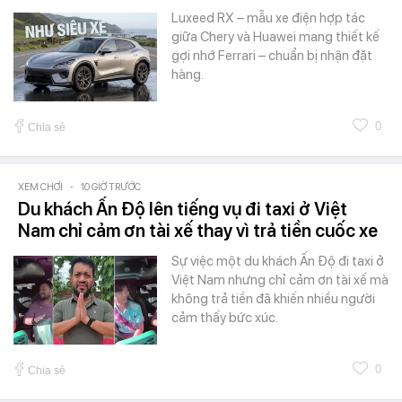
Luxeed RX – mẫu xe điện hợp tác
giữa Chery và Huawei mang thiết kế
gợi nhớ Ferrari – chuẩn bị nhận đặt
hàng.
0
Chia sẻ
XEM CHƠI
-
10 GIỜ TRƯỚC
Du khách Ấn Độ lên tiếng vụ đi taxi ở Việt
Nam chỉ cảm ơn tài xế thay vì trả tiền cuốc xe
Sự việc một du khách Ấn Độ đi taxi ở
Việt Nam nhưng chỉ cảm ơn tài xế mà
không trả tiền đã khiến nhiều người
cảm thấy bức xúc.
0
Chia sẻ