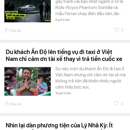
gây tranh cãi bậc nhất ngành ô tô là
Rolls-Royce Phantom Scintilla và
mẫu Ferrari chạy điện đầu tiên, lần…
8 giờ trước
0
Chia sẻ
Du khách Ấn Độ lên tiếng vụ đi taxi ở Việt
Nam chỉ cảm ơn tài xế thay vì trả tiền cuốc xe
Sự việc một du khách Ấn Độ đi taxi ở
Việt Nam nhưng chỉ cảm ơn tài xế mà
không trả tiền đã khiến nhiều người
cảm thấy bức xúc.
10 giờ trước
0
Chia sẻ
Nhìn lại dàn phương tiện của Lý Nhã Kỳ: Ít