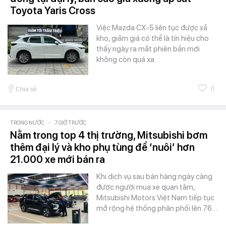
Toyota Yaris Cross
Việc Mazda CX-5 liên tục được xả
kho, giảm giá có thể là tín hiệu cho
thấy ngày ra mắt phiên bản mới
không còn quá xa.
0
Chia sẻ
TRONG NƯỚC
-
7 GIỜ TRƯỚC
Nằm trong top 4 thị trường, Mitsubishi bơm
thêm đại lý và kho phụ tùng để ‘nuôi’ hơn
21.000 xe mới bán ra
Khi dịch vụ sau bán hàng ngày càng
được người mua xe quan tâm,
Mitsubishi Motors Việt Nam tiếp tục
mở rộng hệ thống phân phối lên 76…