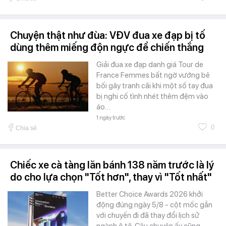
Chuyện thật như đùa: VĐV đua xe đạp bị tố
dùng thêm miếng độn ngực để chiến thắng
Giải đua xe đạp danh giá Tour de
France Femmes bất ngờ vướng bê
bối gây tranh cãi khi một số tay đua
bị nghi cố tình nhét thêm đệm vào
áo…
1 ngày trước
0
Chia sẻ
Chiếc xe cà tàng lăn bánh 138 năm trước là lý
do cho lựa chọn "Tốt hơn", thay vì "Tốt nhất"
Better Choice Awards 2026 khởi
động đúng ngày 5/8 - cột mốc gắn
với chuyến đi đã thay đổi lịch sử
ngành ô tô. Câu chuyện ấy cũng…