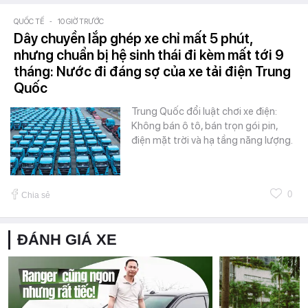
QUỐC TẾ
-
10 GIỜ TRƯỚC
Dây chuyền lắp ghép xe chỉ mất 5 phút,
nhưng chuẩn bị hệ sinh thái đi kèm mất tới 9
tháng: Nước đi đáng sợ của xe tải điện Trung
Quốc
Trung Quốc đổi luật chơi xe điện:
Không bán ô tô, bán trọn gói pin,
điện mặt trời và hạ tầng năng lượng.
0
Chia sẻ
ĐÁNH GIÁ XE