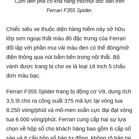
Cụm đèn pha có khả năng thò/thụt độc đáo trên
Ferrari F355 Spider.
Chiếc siêu xe thuộc diện hàng hiếm này sở hữu
lớp sơn ngoại thất màu đỏ đặc trưng của Ferrari
đối lập với phần mui vải màu đen có thể đóng/mở
điện thông qua nút bấm bên trong nội thất.
Bộ
vành được trang bị cho xe là loại 18 inch 5 chấu
đơn màu bạc.
Ferrari F355 Spider trang bị động cơ V8, dung tích
3,5 lít cho ra công suất 375 mã lực tại vòng tua
8.250 vòng/phút và mô-men xoắn cực đại đạt vòng
tua 6.000 vòng/phút. Ferrari cung cấp hai sự lựa
chọn về hộp số cho khách hàng bao gồm 6 cấp số
sàn và 6 cấp hộp số bán tự động, không rõ bản tại