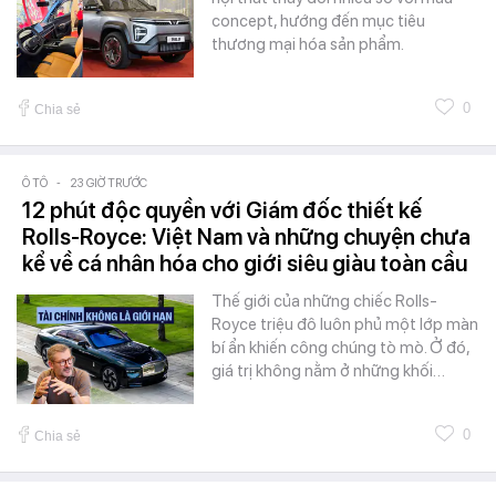
concept, hướng đến mục tiêu
thương mại hóa sản phẩm.
0
Chia sẻ
Ô TÔ
-
23 GIỜ TRƯỚC
12 phút độc quyền với Giám đốc thiết kế
Rolls-Royce: Việt Nam và những chuyện chưa
kể về cá nhân hóa cho giới siêu giàu toàn cầu
Thế giới của những chiếc Rolls-
Royce triệu đô luôn phủ một lớp màn
bí ẩn khiến công chúng tò mò. Ở đó,
giá trị không nằm ở những khối…
0
Chia sẻ