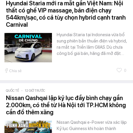
Hyundai Staria mới ra mắt gần Việt Nam: Nội
thất có ghế VIP massage, bản điện chạy
544km/sạc, có cả tùy chọn hybrid cạnh tranh
Carnival
Hyundai Staria tại Indonesia vừa bổ
sung phiên bản thuần điện và hybrid,
ra mắt tại Triển lãm GIIAS. Dù chưa
công bố giá bán, hãng đã mở đặt…
0
Chia sẻ
QUỐC TẾ
-
12 GIỜ TRƯỚC
Nissan Qashqai lập kỷ lục đầy bình chạy gần
2.000km, có thể từ Hà Nội tới TP.HCM không
cần đổ thêm xăng
Nissan Qashqai e-Power vừa xác lập
Kỷ lục Guinness khi hoàn thành