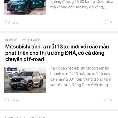
quãng đường 1.980 km tại Colombia
mà không cần sạc hay đổ xăng,…
0
Chia sẻ
QUỐC TẾ
-
12 GIỜ TRƯỚC
Mitsubishi tính ra mắt 13 xe mới với các mẫu
phát triển cho thị trường ĐNÁ, có cả dòng
chuyên off-road
Tập đoàn Mitsubishi Motors lên kế
hoạch ra mắt 13 mẫu xe mới từ nay
đến năm 2031, tập trung trọng tâm
vào khu vực Đông Nam Á và dòng…
0
Chia sẻ
ĐÁNH GIÁ Ô TÔ
-
12 GIỜ TRƯỚC