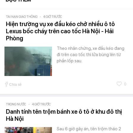
TAI NẠN GIAO THÔNG
-
4 GIỜ TRƯỚC
Hiện trường vụ xe đầu kéo chở nhiều ô tô
Lexus bốc cháy trên cao tốc Hà Nội - Hải
Phòng
Theo nhân chứng, xe đầu kéo đang
đi trên cao tốc thì lửa bùng lên từ
phần lốp sau.
0
Chia sẻ
TRONG NƯỚC
-
4 GIỜ TRƯỚC
Danh tính tên trộm bánh xe ô tô ở khu đô thị
Hà Nội
Sau 6 giờ gây án, tên trộm tháo 2