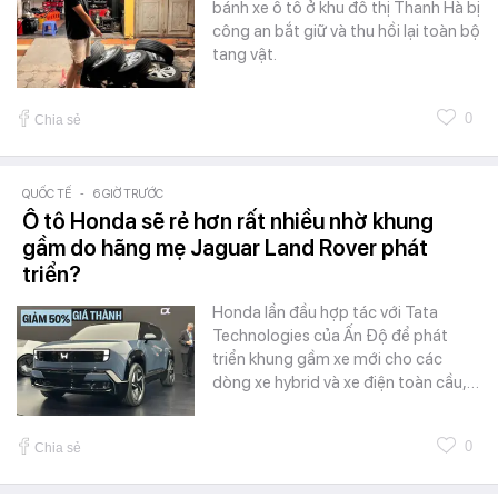
bánh xe ô tô ở khu đô thị Thanh Hà bị
công an bắt giữ và thu hồi lại toàn bộ
tang vật.
0
Chia sẻ
QUỐC TẾ
-
6 GIỜ TRƯỚC
Ô tô Honda sẽ rẻ hơn rất nhiều nhờ khung
gầm do hãng mẹ Jaguar Land Rover phát
triển?
Honda lần đầu hợp tác với Tata
Technologies của Ấn Độ để phát
triển khung gầm xe mới cho các
dòng xe hybrid và xe điện toàn cầu,…
0
Chia sẻ