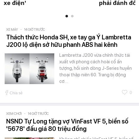
xe điện’
phải đánh đổi
XE MÁY
-
14 GIỜ TRƯỚC
Thách thức Honda SH, xe tay ga Ý Lambretta
J200 lộ diện sở hữu phanh ABS hai kênh
Lambretta J200 vừa chính thức tái
xuất với phong cách hoài cổ ấn
tượng, hồi sinh dòng J-Series huyền
thoại thập niên 60. Trang bị động
cơ…
0
Chia sẻ
XEM CHƠI
-
14 GIỜ TRƯỚC
NSND Tự Long tặng vợ VinFast VF 5, biển số
'5678' đấu giá 80 triệu đồng