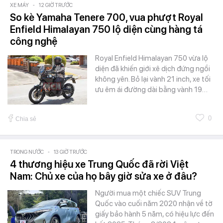
XE MÁY
-
12 GIỜ TRƯỚC
So kè Yamaha Tenere 700, vua phượt Royal
Enfield Himalayan 750 lộ diện cùng hàng tá
công nghệ
Royal Enfield Himalayan 750 vừa lộ
diện đã khiến giới xê dịch đứng ngồi
không yên. Bỏ lại vành 21 inch, xe tối
ưu êm ái đường dài bằng vành 19…
0
Chia sẻ
TRONG NƯỚC
-
13 GIỜ TRƯỚC
4 thương hiệu xe Trung Quốc đã rời Việt
Nam: Chủ xe của họ bây giờ sửa xe ở đâu?
Người mua một chiếc SUV Trung
Quốc vào cuối năm 2020 nhận về tờ
giấy bảo hành 5 năm, có hiệu lực đến