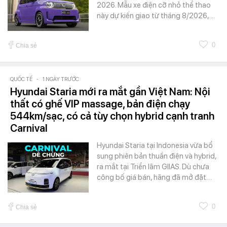
2026. Mẫu xe điện cỡ nhỏ thể thao
này dự kiến giao từ tháng 8/2026,…
0
Chia sẻ
QUỐC TẾ
-
1 NGÀY TRƯỚC
Hyundai Staria mới ra mắt gần Việt Nam: Nội
thất có ghế VIP massage, bản điện chạy
544km/sạc, có cả tùy chọn hybrid cạnh tranh
Carnival
Hyundai Staria tại Indonesia vừa bổ
sung phiên bản thuần điện và hybrid,
ra mắt tại Triển lãm GIIAS. Dù chưa
công bố giá bán, hãng đã mở đặt…
0
Chia sẻ