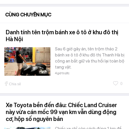
CÙNG CHUYÊN MỤC
Danh tính tên trộm bánh xe ô tô ở khu đô thị
Hà Nội
Sau 6 giờ gây án, tên trộm tháo 2
bánh xe ô tô ở khu đô thị Thanh Hà bị
công an bắt giữ và thu hồi lại toàn bộ
tang vật.
4 giờ trước
0
Chia sẻ
Xe Toyota bền đến đâu: Chiếc Land Cruiser
này vừa cán mốc 99 vạn km vẫn dùng động
cơ, hộp số nguyên bản
Chiếc xe chỉ còn cách đúng 1 km để