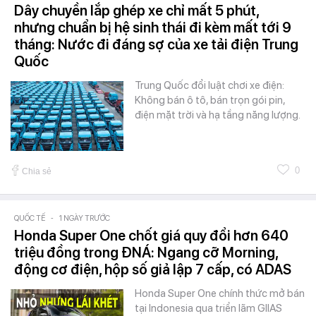
Dây chuyền lắp ghép xe chỉ mất 5 phút,
nhưng chuẩn bị hệ sinh thái đi kèm mất tới 9
tháng: Nước đi đáng sợ của xe tải điện Trung
Quốc
Trung Quốc đổi luật chơi xe điện:
Không bán ô tô, bán trọn gói pin,
điện mặt trời và hạ tầng năng lượng.
0
Chia sẻ
QUỐC TẾ
-
1 NGÀY TRƯỚC
Honda Super One chốt giá quy đổi hơn 640
triệu đồng trong ĐNÁ: Ngang cỡ Morning,
động cơ điện, hộp số giả lập 7 cấp, có ADAS
Honda Super One chính thức mở bán
tại Indonesia qua triển lãm GIIAS