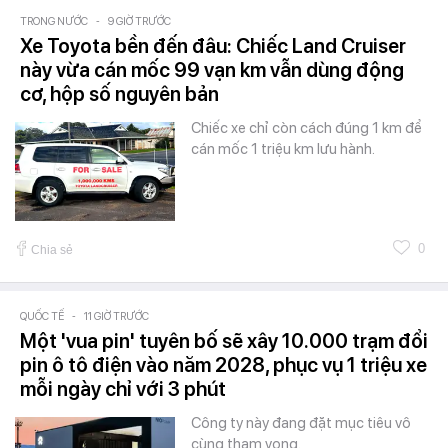
TRONG NƯỚC
-
9 GIỜ TRƯỚC
Xe Toyota bền đến đâu: Chiếc Land Cruiser
này vừa cán mốc 99 vạn km vẫn dùng động
cơ, hộp số nguyên bản
Chiếc xe chỉ còn cách đúng 1 km để
cán mốc 1 triệu km lưu hành.
0
Chia sẻ
QUỐC TẾ
-
11 GIỜ TRƯỚC
Một 'vua pin' tuyên bố sẽ xây 10.000 trạm đổi
pin ô tô điện vào năm 2028, phục vụ 1 triệu xe
mỗi ngày chỉ với 3 phút
Công ty này đang đặt mục tiêu vô
cùng tham vọng.