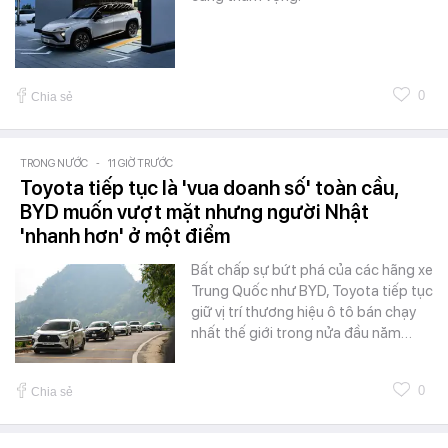
0
Chia sẻ
TRONG NƯỚC
-
11 GIỜ TRƯỚC
Toyota tiếp tục là 'vua doanh số' toàn cầu,
BYD muốn vượt mặt nhưng người Nhật
'nhanh hơn' ở một điểm
Bất chấp sự bứt phá của các hãng xe
Trung Quốc như BYD, Toyota tiếp tục
giữ vị trí thương hiệu ô tô bán chạy
nhất thế giới trong nửa đầu năm…
0
Chia sẻ