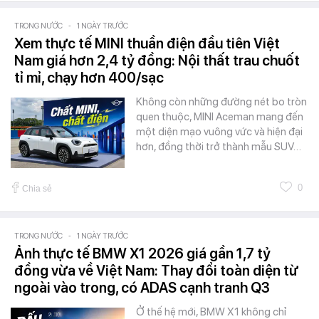
TRONG NƯỚC
-
1 NGÀY TRƯỚC
Xem thực tế MINI thuần điện đầu tiên Việt
Nam giá hơn 2,4 tỷ đồng: Nội thất trau chuốt
tỉ mỉ, chạy hơn 400/sạc
Không còn những đường nét bo tròn
quen thuộc, MINI Aceman mang đến
một diện mạo vuông vức và hiện đại
hơn, đồng thời trở thành mẫu SUV…
0
Chia sẻ
TRONG NƯỚC
-
1 NGÀY TRƯỚC
Ảnh thực tế BMW X1 2026 giá gần 1,7 tỷ
đồng vừa về Việt Nam: Thay đổi toàn diện từ
ngoài vào trong, có ADAS cạnh tranh Q3
Ở thế hệ mới, BMW X1 không chỉ