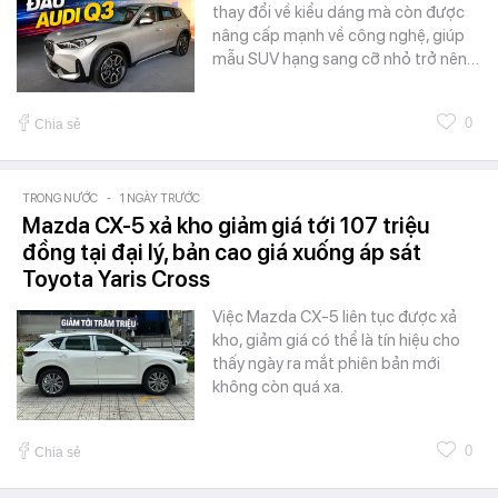
thay đổi về kiểu dáng mà còn được
nâng cấp mạnh về công nghệ, giúp
mẫu SUV hạng sang cỡ nhỏ trở nên…
0
Chia sẻ
TRONG NƯỚC
-
1 NGÀY TRƯỚC
Mazda CX-5 xả kho giảm giá tới 107 triệu
đồng tại đại lý, bản cao giá xuống áp sát
Toyota Yaris Cross
Việc Mazda CX-5 liên tục được xả
kho, giảm giá có thể là tín hiệu cho
thấy ngày ra mắt phiên bản mới
không còn quá xa.
0
Chia sẻ