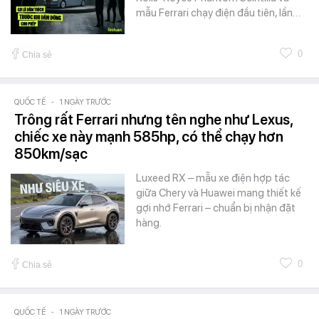
mẫu Ferrari chạy điện đầu tiên, lần…
0
Chia sẻ
QUỐC TẾ
-
1 NGÀY TRƯỚC
Trông rất Ferrari nhưng tên nghe như Lexus,
chiếc xe này mạnh 585hp, có thể chạy hơn
850km/sạc
Luxeed RX – mẫu xe điện hợp tác
giữa Chery và Huawei mang thiết kế
gợi nhớ Ferrari – chuẩn bị nhận đặt
hàng.
0
Chia sẻ
QUỐC TẾ
-
1 NGÀY TRƯỚC