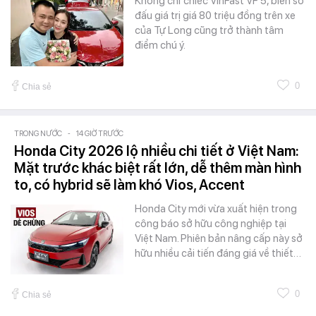
Không chỉ chiếc VinFast VF 5, biển số
đấu giá trị giá 80 triệu đồng trên xe
của Tự Long cũng trở thành tâm
điểm chú ý.
0
Chia sẻ
TRONG NƯỚC
-
14 GIỜ TRƯỚC
Honda City 2026 lộ nhiều chi tiết ở Việt Nam:
Mặt trước khác biệt rất lớn, dễ thêm màn hình
to, có hybrid sẽ làm khó Vios, Accent
Honda City mới vừa xuất hiện trong
công báo sở hữu công nghiệp tại
Việt Nam. Phiên bản nâng cấp này sở
hữu nhiều cải tiến đáng giá về thiết…
0
Chia sẻ