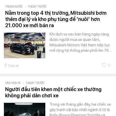
TRONG NƯỚC
-
1 NGÀY TRƯỚC
Nằm trong top 4 thị trường, Mitsubishi bơm
thêm đại lý và kho phụ tùng để ‘nuôi’ hơn
21.000 xe mới bán ra
Khi dịch vụ sau bán hàng ngày càng
được người mua xe quan tâm,
Mitsubishi Motors Việt Nam tiếp tục
mở rộng hệ thống phân phối lên 76…
0
Chia sẻ
VĂN HÓA XE
-
1 NGÀY TRƯỚC
Người đầu tiên khen một chiếc xe thường
không phải dân chơi xe
Trong vài tháng gần đây, hai chiếc xe
gây tranh cãi bậc nhất ngành ô tô là
Rolls-Royce Phantom Scintilla và