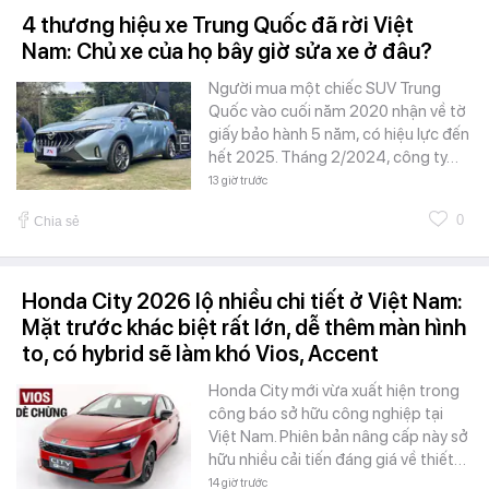
4 thương hiệu xe Trung Quốc đã rời Việt
Nam: Chủ xe của họ bây giờ sửa xe ở đâu?
Người mua một chiếc SUV Trung
Quốc vào cuối năm 2020 nhận về tờ
giấy bảo hành 5 năm, có hiệu lực đến
hết 2025. Tháng 2/2024, công ty…
13 giờ trước
0
Chia sẻ
Honda City 2026 lộ nhiều chi tiết ở Việt Nam:
Mặt trước khác biệt rất lớn, dễ thêm màn hình
to, có hybrid sẽ làm khó Vios, Accent
Honda City mới vừa xuất hiện trong
công báo sở hữu công nghiệp tại
Việt Nam. Phiên bản nâng cấp này sở
hữu nhiều cải tiến đáng giá về thiết…
14 giờ trước