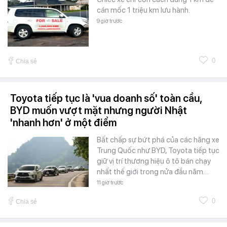
cán mốc 1 triệu km lưu hành.
9 giờ trước
0
Chia sẻ
Toyota tiếp tục là 'vua doanh số' toàn cầu,
BYD muốn vượt mặt nhưng người Nhật
'nhanh hơn' ở một điểm
Bất chấp sự bứt phá của các hãng xe
Trung Quốc như BYD, Toyota tiếp tục
giữ vị trí thương hiệu ô tô bán chạy
nhất thế giới trong nửa đầu năm…
11 giờ trước
0
Chia sẻ