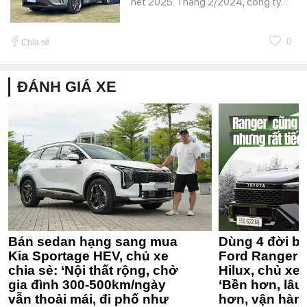
hết 2025. Tháng 2/2024, công ty…
0
Chia sẻ
ĐÁNH GIÁ XE
Bán sedan hạng sang mua
Dùng 4 đời bá
Kia Sportage HEV, chủ xe
Ford Ranger 
chia sẻ: ‘Nội thất rộng, chở
Hilux, chủ xe 
gia đình 300-500km/ngày
‘Bền hơn, lâu 
vẫn thoải mái, đi phố như
hơn, vận hàn