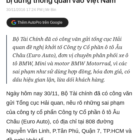
bị dừng thông quan vào Việt Nam
30/11/2016 17:24 PM
| Mr Bin
Thêm AutoPro trên Google
Bộ Tài Chính đã có công văn gửi tổng cục Hải
quan đề nghị khởi tố Công ty Cổ phần ô tô Âu
Châu (Euro Auto), đơn vị chuyên phân phối xe ô
tô BMW, Mini và motor BMW Motorrad, vì các
sai phạm như sử dùng hợp đồng, hóa đơn giả, có
dấu hiệu gian lận, lừa dối khách hàng.
Ngày hôm nay 30/11, Bộ Tài chính đã có công văn
gửi Tổng cục Hải quan, nêu rõ những sai phạm
của công ty cổ phẩn Công ty Cổ phần ô tô Âu
Châu (Euro Auto), có địa chỉ tại 808 đường
Nguyễn Văn Linh, P.Tân Phú, Quận 7, TP.HCM và