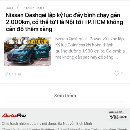
QUỐC TẾ
-
1 NGÀY TRƯỚC
Nissan Qashqai lập kỷ lục đầy bình chạy gần
2.000km, có thể từ Hà Nội tới TP.HCM không
cần đổ thêm xăng
Nissan Qashqai e-Power vừa xác lập
Kỷ lục Guinness khi hoàn thành
quãng đường 1.980 km tại Colombia
mà không cần sạc hay đổ xăng,…
0
Chia sẻ
Xem thêm
Chịu trách nhiệm quản lý nội dung: Bà Nguyễn Bích Minh
Tầng 19, tòa nhà Center Building, số 1 phố Nguyễn Huy Tưởng, phường Thanh