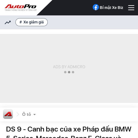
Bí mật Xe Biz
Xe giảm giá
Ô tô
DS 9 - Canh bạc của xe Pháp đấu BMW