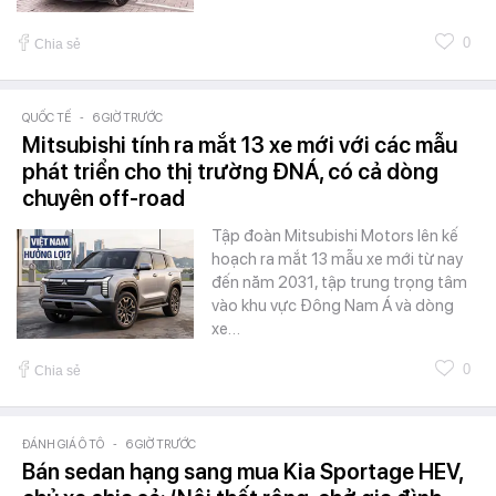
0
Chia sẻ
QUỐC TẾ
-
6 GIỜ TRƯỚC
Mitsubishi tính ra mắt 13 xe mới với các mẫu
phát triển cho thị trường ĐNÁ, có cả dòng
chuyên off-road
Tập đoàn Mitsubishi Motors lên kế
hoạch ra mắt 13 mẫu xe mới từ nay
đến năm 2031, tập trung trọng tâm
vào khu vực Đông Nam Á và dòng
xe…
0
Chia sẻ
ĐÁNH GIÁ Ô TÔ
-
6 GIỜ TRƯỚC
Bán sedan hạng sang mua Kia Sportage HEV,