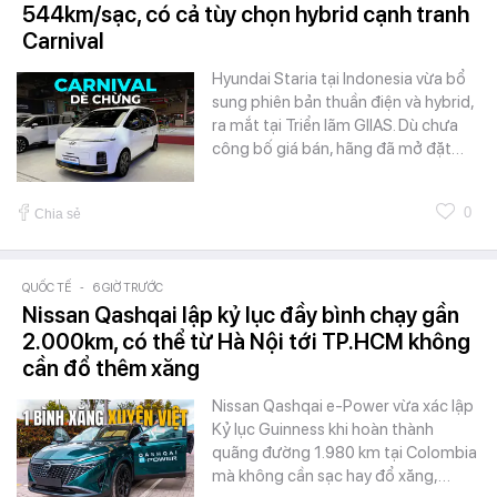
544km/sạc, có cả tùy chọn hybrid cạnh tranh
Carnival
Hyundai Staria tại Indonesia vừa bổ
sung phiên bản thuần điện và hybrid,
ra mắt tại Triển lãm GIIAS. Dù chưa
công bố giá bán, hãng đã mở đặt…
0
Chia sẻ
QUỐC TẾ
-
6 GIỜ TRƯỚC
Nissan Qashqai lập kỷ lục đầy bình chạy gần
2.000km, có thể từ Hà Nội tới TP.HCM không
cần đổ thêm xăng
Nissan Qashqai e-Power vừa xác lập
Kỷ lục Guinness khi hoàn thành
quãng đường 1.980 km tại Colombia
mà không cần sạc hay đổ xăng,…