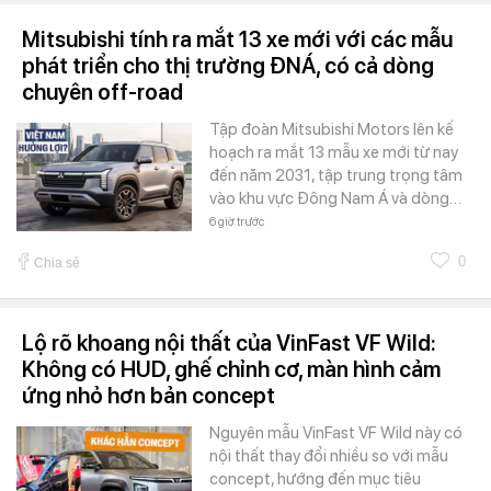
Mitsubishi tính ra mắt 13 xe mới với các mẫu
phát triển cho thị trường ĐNÁ, có cả dòng
chuyên off-road
Tập đoàn Mitsubishi Motors lên kế
hoạch ra mắt 13 mẫu xe mới từ nay
đến năm 2031, tập trung trọng tâm
vào khu vực Đông Nam Á và dòng…
6 giờ trước
0
Chia sẻ
Lộ rõ khoang nội thất của VinFast VF Wild:
Không có HUD, ghế chỉnh cơ, màn hình cảm
ứng nhỏ hơn bản concept
Nguyên mẫu VinFast VF Wild này có
nội thất thay đổi nhiều so với mẫu
concept, hướng đến mục tiêu