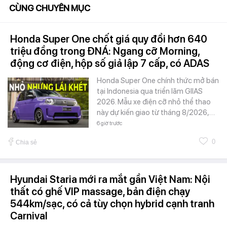
CÙNG CHUYÊN MỤC
Honda Super One chốt giá quy đổi hơn 640
triệu đồng trong ĐNÁ: Ngang cỡ Morning,
động cơ điện, hộp số giả lập 7 cấp, có ADAS
Honda Super One chính thức mở bán
tại Indonesia qua triển lãm GIIAS
2026. Mẫu xe điện cỡ nhỏ thể thao
này dự kiến giao từ tháng 8/2026,…
6 giờ trước
0
Chia sẻ
Hyundai Staria mới ra mắt gần Việt Nam: Nội
thất có ghế VIP massage, bản điện chạy
544km/sạc, có cả tùy chọn hybrid cạnh tranh
Carnival