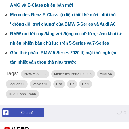
AMG và E-Class phiên bản mới
Mercedes-Benz E-Class lộ diện thiết kế mới - đối thủ
'không đội trời chung' của BMW 5-Series và Audi A6
BMW nói lời cay đắng với động cơ cỡ lớn, sớm khai tử
nhiều phiên bản chủ lực trên 5-Series và 7-Series
Góc thở phào: BMW 5-Series 2020 lộ mặt thử nghiệm,
tản nhiệt vẫn thon thả như trước
Tags:
BMW 5-Series
Mercedes-Benz E-Class
Audi A6
Jaguar XF
Volvo S90
Psa
Ds
Ds 9
DS 9 Cạnh Tranh
Chia sẻ
0
VIDEO