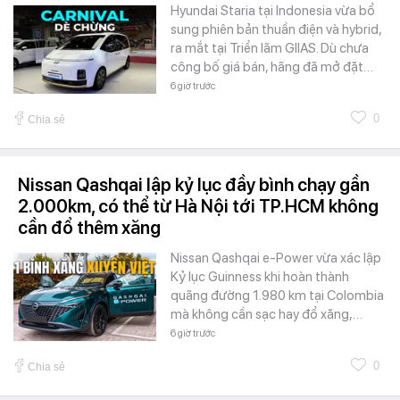
Hyundai Staria tại Indonesia vừa bổ
sung phiên bản thuần điện và hybrid,
ra mắt tại Triển lãm GIIAS. Dù chưa
công bố giá bán, hãng đã mở đặt…
6 giờ trước
0
Chia sẻ
Nissan Qashqai lập kỷ lục đầy bình chạy gần
2.000km, có thể từ Hà Nội tới TP.HCM không
cần đổ thêm xăng
Nissan Qashqai e-Power vừa xác lập
Kỷ lục Guinness khi hoàn thành
quãng đường 1.980 km tại Colombia
mà không cần sạc hay đổ xăng,…
6 giờ trước
0
Chia sẻ