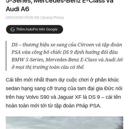
5-Series, Mercedes-Benz E-Class và
Audi A6
28/02/2020 09:00 AM
| Quang Phong
Thêm AutoPro trên Google
DS – thương hiệu xe sang của Citroen và tập đoàn
PSA vừa công bố chiếc DS 9 định hướng đối đầu
BMW 5-Series, Mercedes-Benz E-Class và Audi A6
ở mọi thị trường toàn cầu có thể.
Cái tên mới nhất tham dự cuộc chơi ở phân khúc
sedan hạng sang cỡ trung của tam đại gia Đức nói
trên hay Volvo S90 và Jaguar XF là DS 9 – cái tên
hoàn toàn mới tới từ tập đoàn Pháp PSA.