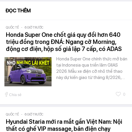
ĐỌC THÊM
QUỐC TẾ
-
6 GIỜ TRƯỚC
Honda Super One chốt giá quy đổi hơn 640
triệu đồng trong ĐNÁ: Ngang cỡ Morning,
động cơ điện, hộp số giả lập 7 cấp, có ADAS
Honda Super One chính thức mở bán
tại Indonesia qua triển lãm GIIAS
2026. Mẫu xe điện cỡ nhỏ thể thao
này dự kiến giao từ tháng 8/2026,…
0
Chia sẻ
QUỐC TẾ
-
6 GIỜ TRƯỚC
Hyundai Staria mới ra mắt gần Việt Nam: Nội
thất có ghế VIP massage, bản điện chạy