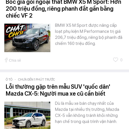
Bóc giá gói ngoại thất BMW X5 M Sport: Hơn
200 triệu đồng, riêng phanh đắt gần bằng
chiếc VF 2
BMW X5 M Sport được nâng cấp
loạt phụ kiện M Performance trị giá
206,7 triệu đồng, riêng bộ phanh đã
chiếm 160 triệu đồng.
0
Chia sẻ
Ô TÔ
-
CHƯA ĐẾN 1 PHÚT TRƯỚC
Lỗi thường gặp trên mẫu SUV 'quốc dân'
Mazda CX-5: Người mua xe cũ cần biết
Dù là mẫu xe bán chạy nhất của
Mazda tại nhiều thị trường, Mazda
CX-5 vẫn không tránh khỏi những
hạn chế trong quá trình vận hành.