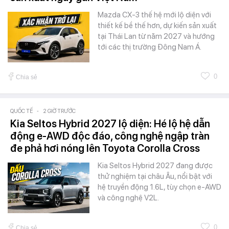
Mazda CX-3 thế hệ mới lộ diện với
thiết kế bề thế hơn, dự kiến sản xuất
tại Thái Lan từ năm 2027 và hướng
tới các thị trường Đông Nam Á.
0
Chia sẻ
QUỐC TẾ
-
2 GIỜ TRƯỚC
Kia Seltos Hybrid 2027 lộ diện: Hé lộ hệ dẫn
động e-AWD độc đáo, công nghệ ngập tràn
đe phả hơi nóng lên Toyota Corolla Cross
Kia Seltos Hybrid 2027 đang được
thử nghiệm tại châu Âu, nổi bật với
hệ truyền động 1.6L, tùy chọn e-AWD
và công nghệ V2L.
0
Chia sẻ