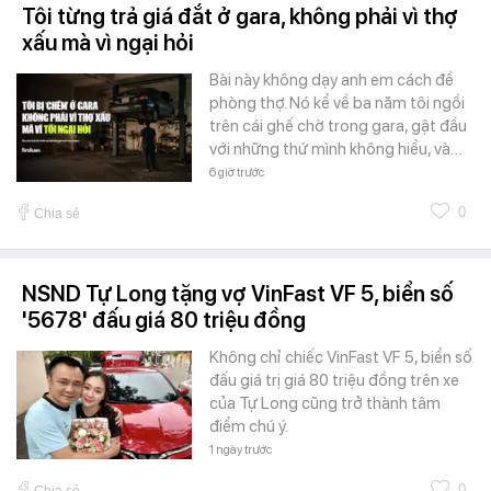
Tôi từng trả giá đắt ở gara, không phải vì thợ
xấu mà vì ngại hỏi
Bài này không dạy anh em cách đề
phòng thợ. Nó kể về ba năm tôi ngồi
trên cái ghế chờ trong gara, gật đầu
với những thứ mình không hiểu, và…
6 giờ trước
0
Chia sẻ
NSND Tự Long tặng vợ VinFast VF 5, biển số
'5678' đấu giá 80 triệu đồng
Không chỉ chiếc VinFast VF 5, biển số
đấu giá trị giá 80 triệu đồng trên xe
của Tự Long cũng trở thành tâm
điểm chú ý.
1 ngày trước
0