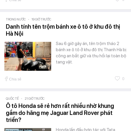
TRONG NƯỚC
-
19 GIỜ TRƯỚC
Danh tính tên trộm bánh xe ô tô ở khu đô thị
Hà Nội
Sau 6 giờ gây án, tên trộm tháo 2
bánh xe ô tô ở khu đô thị Thanh Hà bị
công an bắt giữ và thu hồi lại toàn bộ
tang vật.
0
Chia sẻ
QUỐC TẾ
-
21 GIỜ TRƯỚC
Ô tô Honda sẽ rẻ hơn rất nhiều nhờ khung
gầm do hãng mẹ Jaguar Land Rover phát
triển?
Honda lần đầu hợp tác với Tata