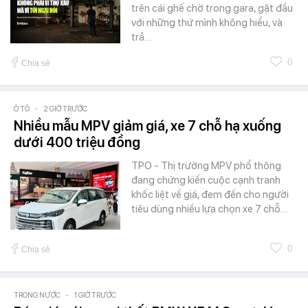
trên cái ghế chờ trong gara, gật đầu
với những thứ mình không hiểu, và
trả…
0
Chia sẻ
Ô TÔ
-
2 GIỜ TRƯỚC
Nhiều mẫu MPV giảm giá, xe 7 chỗ hạ xuống
dưới 400 triệu đồng
TPO - Thị trường MPV phổ thông
đang chứng kiến cuộc cạnh tranh
khốc liệt về giá, đem đến cho người
tiêu dùng nhiều lựa chọn xe 7 chỗ…
0
Chia sẻ
TRONG NƯỚC
-
1 GIỜ TRƯỚC