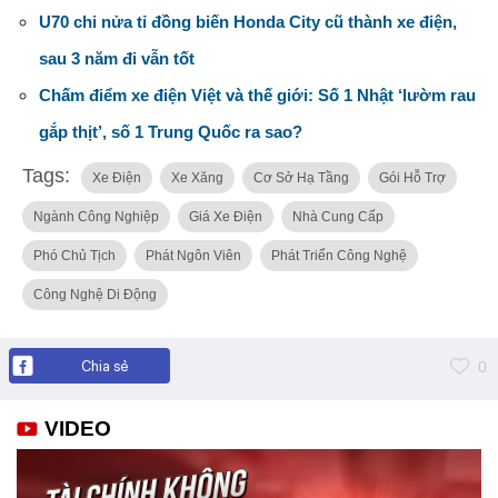
U70 chi nửa tỉ đồng biến Honda City cũ thành xe điện,
sau 3 năm đi vẫn tốt
Chấm điểm xe điện Việt và thế giới: Số 1 Nhật ‘lườm rau
gắp thịt’, số 1 Trung Quốc ra sao?
Tags:
Xe Điện
Xe Xăng
Cơ Sở Hạ Tầng
Gói Hỗ Trợ
Ngành Công Nghiệp
Giá Xe Điện
Nhà Cung Cấp
Phó Chủ Tịch
Phát Ngôn Viên
Phát Triển Công Nghệ
Công Nghệ Di Động
Chia sẻ
0
VIDEO