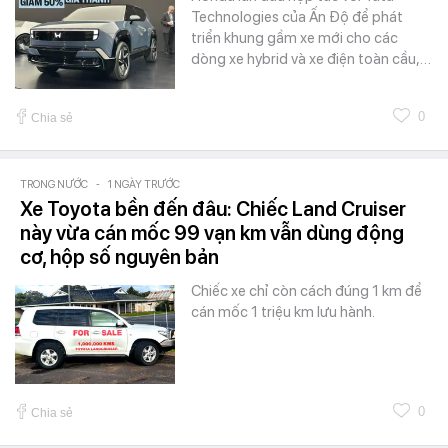
Technologies của Ấn Độ để phát
triển khung gầm xe mới cho các
dòng xe hybrid và xe điện toàn cầu,…
0
Chia sẻ
TRONG NƯỚC
-
1 NGÀY TRƯỚC
Xe Toyota bền đến đâu: Chiếc Land Cruiser
này vừa cán mốc 99 vạn km vẫn dùng động
cơ, hộp số nguyên bản
Chiếc xe chỉ còn cách đúng 1 km để
cán mốc 1 triệu km lưu hành.
0
Chia sẻ