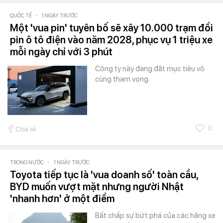
QUỐC TẾ
-
1 NGÀY TRƯỚC
Một 'vua pin' tuyên bố sẽ xây 10.000 trạm đổi
pin ô tô điện vào năm 2028, phục vụ 1 triệu xe
mỗi ngày chỉ với 3 phút
Công ty này đang đặt mục tiêu vô
cùng tham vọng.
0
Chia sẻ
TRONG NƯỚC
-
1 NGÀY TRƯỚC
Toyota tiếp tục là 'vua doanh số' toàn cầu,
BYD muốn vượt mặt nhưng người Nhật
'nhanh hơn' ở một điểm
Bất chấp sự bứt phá của các hãng xe