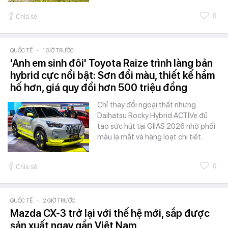
0
Chia sẻ
QUỐC TẾ
-
1 GIỜ TRƯỚC
'Anh em sinh đôi' Toyota Raize trình làng bản
hybrid cực nổi bật: Sơn đổi màu, thiết kế hầm
hố hơn, giá quy đổi hơn 500 triệu đồng
Chỉ thay đổi ngoại thất nhưng
Daihatsu Rocky Hybrid ACTIVe đủ
tạo sức hút tại GIIAS 2026 nhờ phối
màu lạ mắt và hàng loạt chi tiết…
0
Chia sẻ
QUỐC TẾ
-
2 GIỜ TRƯỚC
Mazda CX-3 trở lại với thế hệ mới, sắp được
sản xuất ngay gần Việt Nam