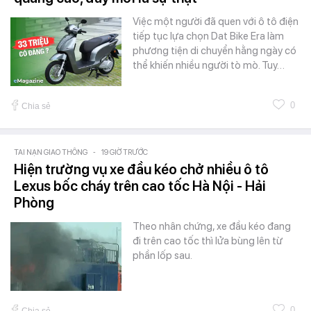
Việc một người đã quen với ô tô điện
tiếp tục lựa chọn Dat Bike Era làm
phương tiện di chuyển hằng ngày có
thể khiến nhiều người tò mò. Tuy…
0
Chia sẻ
TAI NẠN GIAO THÔNG
-
19 GIỜ TRƯỚC
Hiện trường vụ xe đầu kéo chở nhiều ô tô
Lexus bốc cháy trên cao tốc Hà Nội - Hải
Phòng
Theo nhân chứng, xe đầu kéo đang
đi trên cao tốc thì lửa bùng lên từ
phần lốp sau.
0
Chia sẻ