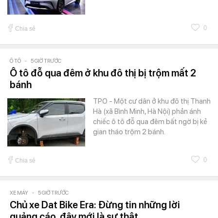
0
Chia sẻ
Ô TÔ
-
5 GIỜ TRƯỚC
Ô tô đỗ qua đêm ở khu đô thị bị trộm mất 2
bánh
TPO - Một cư dân ở khu đô thị Thanh
Hà (xã Bình Minh, Hà Nội) phản ánh
chiếc ô tô đỗ qua đêm bất ngờ bị kẻ
gian tháo trộm 2 bánh.
0
Chia sẻ
XE MÁY
-
5 GIỜ TRƯỚC
Chủ xe Dat Bike Era: Đừng tin những lời
quảng cáo, đây mới là sự thật