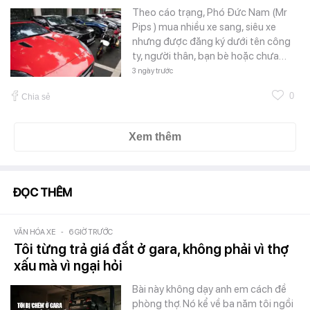
Theo cáo trạng, Phó Đức Nam (Mr
Pips ) mua nhiều xe sang, siêu xe
nhưng được đăng ký dưới tên công
ty, người thân, bạn bè hoặc chưa…
3 ngày trước
0
Chia sẻ
Xem thêm
ĐỌC THÊM
VĂN HÓA XE
-
6 GIỜ TRƯỚC
Tôi từng trả giá đắt ở gara, không phải vì thợ
xấu mà vì ngại hỏi
Bài này không dạy anh em cách đề
phòng thợ. Nó kể về ba năm tôi ngồi