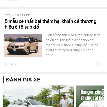
Ô TÔ
-
2 GIỜ TRƯỚC
5 mẫu xe thất bại thảm hại khiến cả thương
hiệu ô tô sụp đổ
Lịch sử ngành ô tô từng chứng kiến
nhiều cái tên trở thành "đòn chí
mạng", kéo theo sự sụp đổ của cả
một thương hiệu từng có hàng
chục…
0
Chia sẻ
ĐÁNH GIÁ XE