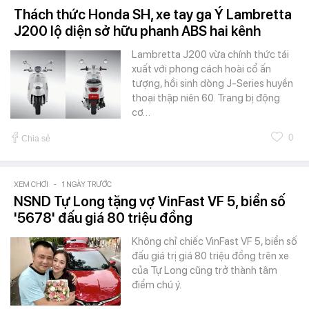
Thách thức Honda SH, xe tay ga Ý Lambretta
J200 lộ diện sở hữu phanh ABS hai kênh
Lambretta J200 vừa chính thức tái
xuất với phong cách hoài cổ ấn
tượng, hồi sinh dòng J-Series huyền
thoại thập niên 60. Trang bị động
cơ…
0
Chia sẻ
XEM CHƠI
-
1 NGÀY TRƯỚC
NSND Tự Long tặng vợ VinFast VF 5, biển số
'5678' đấu giá 80 triệu đồng
Không chỉ chiếc VinFast VF 5, biển số
đấu giá trị giá 80 triệu đồng trên xe
của Tự Long cũng trở thành tâm
điểm chú ý.