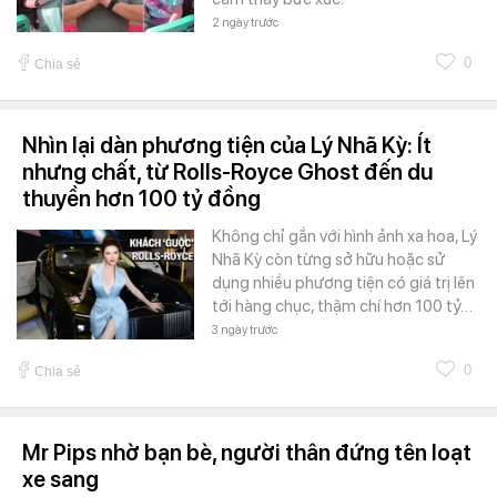
2 ngày trước
0
Chia sẻ
Nhìn lại dàn phương tiện của Lý Nhã Kỳ: Ít
nhưng chất, từ Rolls-Royce Ghost đến du
thuyền hơn 100 tỷ đồng
Không chỉ gắn với hình ảnh xa hoa, Lý
Nhã Kỳ còn từng sở hữu hoặc sử
dụng nhiều phương tiện có giá trị lên
tới hàng chục, thậm chí hơn 100 tỷ…
3 ngày trước
0
Chia sẻ
Mr Pips nhờ bạn bè, người thân đứng tên loạt
xe sang