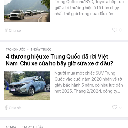
Trung Quốc như BYD, Toyota tiếp tục
giữ vị trí thương hiệu ô tô bán chạy
nhất thế giới trong nửa đầu năm…
0
Chia sẻ
TRONG NƯỚC
-
1 NGÀY TRƯỚC
4 thương hiệu xe Trung Quốc đã rời Việt
Nam: Chủ xe của họ bây giờ sửa xe ở đâu?
Người mua một chiếc SUV Trung
Quốc vào cuối năm 2020 nhận về tờ
giấy bảo hành 5 năm, có hiệu lực đến
hết 2025. Tháng 2/2024, công ty…
0
Chia sẻ
XE MÁY
-
1 NGÀY TRƯỚC