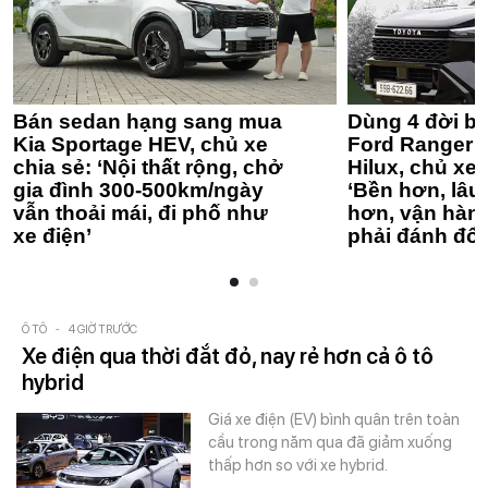
Bán sedan hạng sang mua
Dùng 4 đời bá
Kia Sportage HEV, chủ xe
Ford Ranger 
chia sẻ: ‘Nội thất rộng, chở
Hilux, chủ xe 
gia đình 300-500km/ngày
‘Bền hơn, lâu 
vẫn thoải mái, đi phố như
hơn, vận hàn
xe điện’
phải đánh đổi
Ô TÔ
-
4 GIỜ TRƯỚC
Xe điện qua thời đắt đỏ, nay rẻ hơn cả ô tô
hybrid
Giá xe điện (EV) bình quân trên toàn
cầu trong năm qua đã giảm xuống
thấp hơn so với xe hybrid.