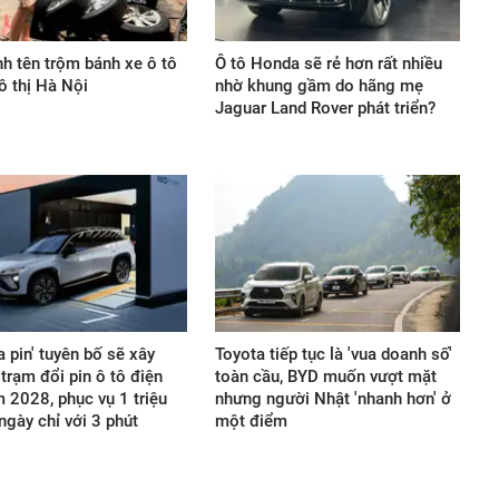
nh tên trộm bánh xe ô tô
Ô tô Honda sẽ rẻ hơn rất nhiều
ô thị Hà Nội
nhờ khung gầm do hãng mẹ
Jaguar Land Rover phát triển?
a pin' tuyên bố sẽ xây
Toyota tiếp tục là 'vua doanh số'
trạm đổi pin ô tô điện
toàn cầu, BYD muốn vượt mặt
 2028, phục vụ 1 triệu
nhưng người Nhật 'nhanh hơn' ở
ngày chỉ với 3 phút
một điểm