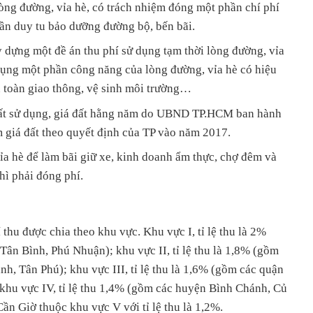
òng đường, vỉa hè, có trách nhiệm đóng một phần chí phí
n duy tu bảo dưỡng đường bộ, bến bãi.
ựng một đề án thu phí sử dụng tạm thời lòng đường, vỉa
 dụng một phần công năng của lòng đường, vỉa hè có hiệu
 toàn giao thông, vệ sinh môi trường…
 đất sử dụng, giá đất hằng năm do UBND TP.HCM ban hành
m giá đất theo quyết định của TP vào năm 2017.
ỉa hè để làm bãi giữ xe, kinh doanh ẩm thực, chợ đêm và
hì phải đóng phí.
thu được chia theo khu vực. Khu vực I, tỉ lệ thu là 2%
, Tân Bình, Phú Nhuận); khu vực II, tỉ lệ thu là 1,8% (gồm
nh, Tân Phú); khu vực III, tỉ lệ thu là 1,6% (gồm các quận
; khu vực IV, tỉ lệ thu 1,4% (gồm các huyện Bình Chánh, Củ
n Giờ thuộc khu vực V với tỉ lệ thu là 1,2%.