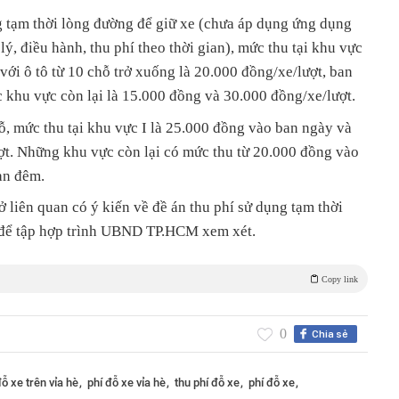
g tạm thời lòng đường để giữ xe (chưa áp dụng ứng dụng
ý, điều hành, thu phí theo thời gian), mức thu tại khu vực
i với ô tô từ 10 chỗ trở xuống là 20.000 đồng/xe/lượt, ban
 khu vực còn lại là 15.000 đồng và 30.000 đồng/xe/lượt.
hỗ, mức thu tại khu vực I là 25.000 đồng vào ban ngày và
t. Những khu vực còn lại có mức thu từ 20.000 đồng vào
an đêm.
liên quan có ý kiến về đề án thu phí sử dụng tạm thời
n để tập hợp trình UBND TP.HCM xem xét.
Copy link
0
Chia sẻ
ỗ xe trên vỉa hè
phí đỗ xe vỉa hè
thu phí đỗ xe
phí đỗ xe