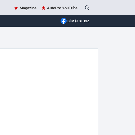
Magazine
AutoPro YouTube
BÍ MẬT XE BIZ