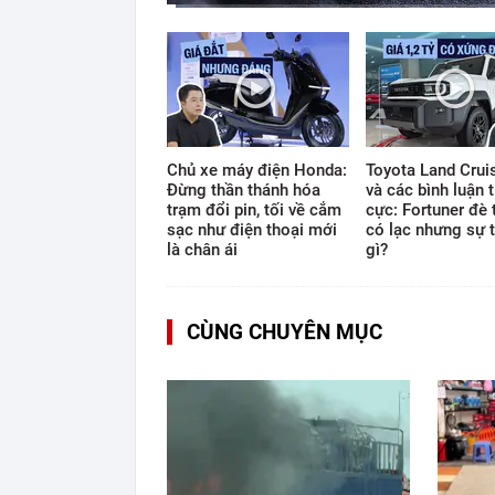
Current
Duration
Time
0:13
/
12:33
Chủ xe máy điện Honda:
Toyota Land Cruis
Đừng thần thánh hóa
và các bình luận t
trạm đổi pin, tối về cắm
cực: Fortuner đè 
sạc như điện thoại mới
có lạc nhưng sự t
là chân ái
gì?
CÙNG CHUYÊN MỤC