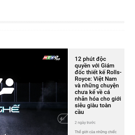
12 phút độc
quyền với Giám
đốc thiết kế Rolls-
Royce: Việt Nam
và những chuyện
chưa kể về cá
nhân hóa cho giới
siêu giàu toàn
cầu
2 ngày trước
Thế giới của những chiếc