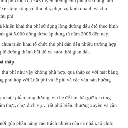
nh phố hiện có 345 tuyến đường cho phép sử dụng tạm
ữ xe công cộng có thu phí, phục vụ kinh doanh và cho
hu phí.
đã khiển khai thu phí sử dụng lòng đường đậu ôtô theo hình
mệnh giá 5.000 đồng được áp dụng từ năm 2005 đến nay.
chưa triển khai tổ chức thu phí dẫn đến nhiều trường hợp
 lề đường thành bãi đỗ xe suốt thời gian dài.
uá thấp
hu phí như vậy không phù hợp, quá thấp so với mặt bằng
g phù hợp với Luật phí và lệ phí và các văn bản hướng
ạm một phần lòng đường, vỉa hè để làm bãi giữ xe công
ẩm thực, chợ, dịch vụ… rất phổ biến, thường xuyên và cần
mới góp phần nâng cao trách nhiệm của cá nhân, tổ chức