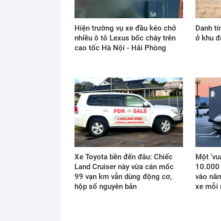
Hiện trường vụ xe đầu kéo chở
Danh tí
nhiều ô tô Lexus bốc cháy trên
ở khu đ
cao tốc Hà Nội - Hải Phòng
Xe Toyota bền đến đâu: Chiếc
Một 'vu
Land Cruiser này vừa cán mốc
10.000 
99 vạn km vẫn dùng động cơ,
vào năm
hộp số nguyên bản
xe mỗi 