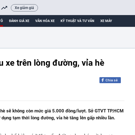
Xe giảm giá
TÔ
ĐÁNH GIÁ XE
VĂN HÓA XE
KỸ THUẬT VÀ TƯ VẤN
XE MÁY
u xe trên lòng đường, vỉa hè
Chia sẻ
a hè sẽ không còn mức giá 5.000 đồng/lượt. Sở GTVT TP.HCM
ử dụng tạm thời lòng đường, vỉa hè tăng lên gấp nhiều lần.