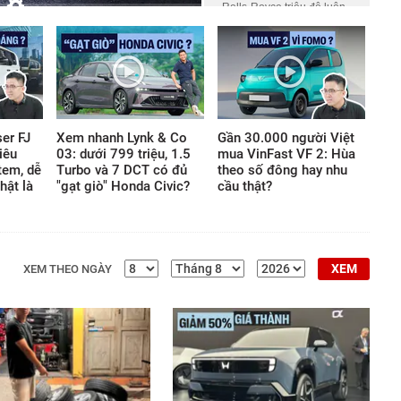
Rolls-Royce triệu đô luôn
HD
Auto
phủ một lớp màn bí ẩn khiến
công chúng tò mò. Ở đó, giá
trị không nằm ở những khối
động cơ gầm rú hay logo
lấp lánh, mà ẩn giấu trong
những tiêu chuẩn chế tác
khắt khe thách thức mọi giới
er FJ
Xem nhanh Lynk & Co
Gần 30.000 người Việt
hạn thông thường của thế
iêu
03: dưới 799 triệu, 1.5
mua VinFast VF 2: Hùa
giới vật chất.
tem, dễ
Turbo và 7 DCT có đủ
theo số đông hay nhu
hật là
"gạt giò" Honda Civic?
cầu thật?
XEM
XEM THEO NGÀY