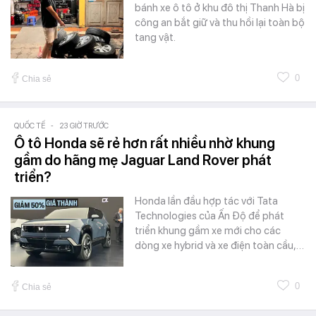
bánh xe ô tô ở khu đô thị Thanh Hà bị
công an bắt giữ và thu hồi lại toàn bộ
tang vật.
0
Chia sẻ
QUỐC TẾ
-
23 GIỜ TRƯỚC
Ô tô Honda sẽ rẻ hơn rất nhiều nhờ khung
gầm do hãng mẹ Jaguar Land Rover phát
triển?
Honda lần đầu hợp tác với Tata
Technologies của Ấn Độ để phát
triển khung gầm xe mới cho các
dòng xe hybrid và xe điện toàn cầu,…
0
Chia sẻ