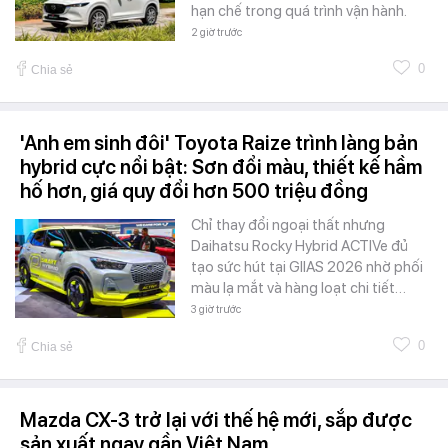
hạn chế trong quá trình vận hành.
2 giờ trước
0
Chia sẻ
'Anh em sinh đôi' Toyota Raize trình làng bản
hybrid cực nổi bật: Sơn đổi màu, thiết kế hầm
hố hơn, giá quy đổi hơn 500 triệu đồng
Chỉ thay đổi ngoại thất nhưng
Daihatsu Rocky Hybrid ACTIVe đủ
tạo sức hút tại GIIAS 2026 nhờ phối
màu lạ mắt và hàng loạt chi tiết…
3 giờ trước
0
Chia sẻ
Mazda CX-3 trở lại với thế hệ mới, sắp được
sản xuất ngay gần Việt Nam