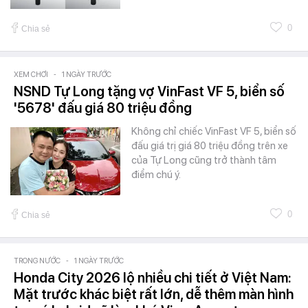
0
Chia sẻ
XEM CHƠI
-
1 NGÀY TRƯỚC
NSND Tự Long tặng vợ VinFast VF 5, biển số
'5678' đấu giá 80 triệu đồng
Không chỉ chiếc VinFast VF 5, biển số
đấu giá trị giá 80 triệu đồng trên xe
của Tự Long cũng trở thành tâm
điểm chú ý.
0
Chia sẻ
TRONG NƯỚC
-
1 NGÀY TRƯỚC
Honda City 2026 lộ nhiều chi tiết ở Việt Nam:
Mặt trước khác biệt rất lớn, dễ thêm màn hình