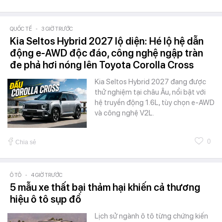
QUỐC TẾ
-
3 GIỜ TRƯỚC
Kia Seltos Hybrid 2027 lộ diện: Hé lộ hệ dẫn
động e-AWD độc đáo, công nghệ ngập tràn
đe phả hơi nóng lên Toyota Corolla Cross
Kia Seltos Hybrid 2027 đang được
thử nghiệm tại châu Âu, nổi bật với
hệ truyền động 1.6L, tùy chọn e-AWD
và công nghệ V2L.
0
Chia sẻ
Ô TÔ
-
4 GIỜ TRƯỚC
5 mẫu xe thất bại thảm hại khiến cả thương
hiệu ô tô sụp đổ
Lịch sử ngành ô tô từng chứng kiến