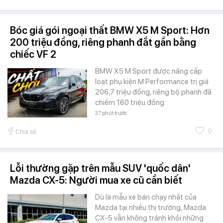
Bóc giá gói ngoại thất BMW X5 M Sport: Hơn
200 triệu đồng, riêng phanh đắt gần bằng
chiếc VF 2
BMW X5 M Sport được nâng cấp
loạt phụ kiện M Performance trị giá
206,7 triệu đồng, riêng bộ phanh đã
chiếm 160 triệu đồng.
37 phút trước
0
Chia sẻ
Lỗi thường gặp trên mẫu SUV 'quốc dân'
Mazda CX-5: Người mua xe cũ cần biết
Dù là mẫu xe bán chạy nhất của
Mazda tại nhiều thị trường, Mazda
CX-5 vẫn không tránh khỏi những