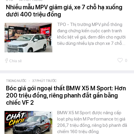
Nhiều mẫu MPV giảm giá, xe 7 chỗ hạ xuống
dưới 400 triệu đồng
TPO - Thị trường MPV phổ thông
đang chứng kiến cuộc cạnh tranh
khốc liệt về giá, đem đến cho người
tiêu dùng nhiều lựa chọn xe 7 chỗ…
0
Chia sẻ
TRONG NƯỚC
-
37 PHÚT TRƯỚC
Bóc giá gói ngoại thất BMW X5 M Sport: Hơn
200 triệu đồng, riêng phanh đắt gần bằng
chiếc VF 2
BMW X5 M Sport được nâng cấp
loạt phụ kiện M Performance trị giá
206,7 triệu đồng, riêng bộ phanh đã
chiếm 160 triệu đồng.