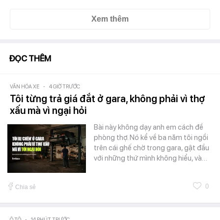
Xem thêm
ĐỌC THÊM
VĂN HÓA XE
-
4 GIỜ TRƯỚC
Tôi từng trả giá đắt ở gara, không phải vì thợ
xấu mà vì ngại hỏi
Bài này không dạy anh em cách đề
phòng thợ. Nó kể về ba năm tôi ngồi
trên cái ghế chờ trong gara, gật đầu
với những thứ mình không hiểu, và…
0
Chia sẻ
Ô TÔ
-
14 PHÚT TRƯỚC