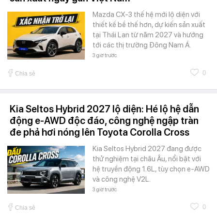
Mazda CX-3 thế hệ mới lộ diện với
thiết kế bề thế hơn, dự kiến sản xuất
tại Thái Lan từ năm 2027 và hướng
tới các thị trường Đông Nam Á.
3 giờ trước
0
Chia sẻ
Kia Seltos Hybrid 2027 lộ diện: Hé lộ hệ dẫn
động e-AWD độc đáo, công nghệ ngập tràn
đe phả hơi nóng lên Toyota Corolla Cross
Kia Seltos Hybrid 2027 đang được
thử nghiệm tại châu Âu, nổi bật với
hệ truyền động 1.6L, tùy chọn e-AWD
và công nghệ V2L.
3 giờ trước
0
Chia sẻ