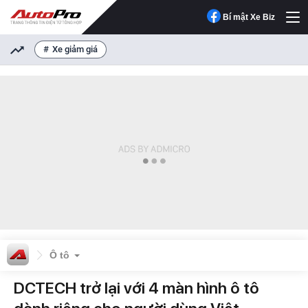
Bí mật Xe Biz
Xe giảm giá
Ô tô
DCTECH trở lại với 4 màn hình ô tô