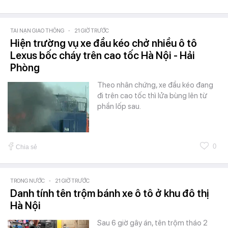
TAI NẠN GIAO THÔNG
-
21 GIỜ TRƯỚC
Hiện trường vụ xe đầu kéo chở nhiều ô tô
Lexus bốc cháy trên cao tốc Hà Nội - Hải
Phòng
Theo nhân chứng, xe đầu kéo đang
đi trên cao tốc thì lửa bùng lên từ
phần lốp sau.
0
Chia sẻ
TRONG NƯỚC
-
21 GIỜ TRƯỚC
Danh tính tên trộm bánh xe ô tô ở khu đô thị
Hà Nội
Sau 6 giờ gây án, tên trộm tháo 2