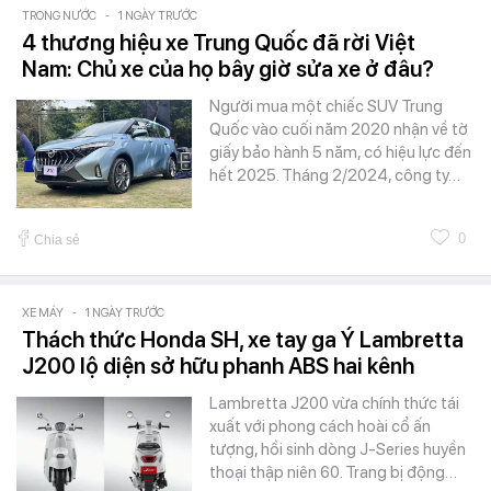
TRONG NƯỚC
-
1 NGÀY TRƯỚC
4 thương hiệu xe Trung Quốc đã rời Việt
Nam: Chủ xe của họ bây giờ sửa xe ở đâu?
Người mua một chiếc SUV Trung
Quốc vào cuối năm 2020 nhận về tờ
giấy bảo hành 5 năm, có hiệu lực đến
hết 2025. Tháng 2/2024, công ty…
0
Chia sẻ
XE MÁY
-
1 NGÀY TRƯỚC
Thách thức Honda SH, xe tay ga Ý Lambretta
J200 lộ diện sở hữu phanh ABS hai kênh
Lambretta J200 vừa chính thức tái
xuất với phong cách hoài cổ ấn
tượng, hồi sinh dòng J-Series huyền
thoại thập niên 60. Trang bị động…