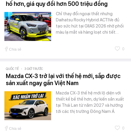
hố hơn, giá quy đổi hơn 500 triệu đồng
Chỉ thay đổi ngoại thất nhưng
Daihatsu Rocky Hybrid ACTIVe đủ
tạo sức hút tại GIIAS 2026 nhờ phối
màu lạ mắt và hàng loạt chi tiết…
0
Chia sẻ
QUỐC TẾ
-
3 GIỜ TRƯỚC
Mazda CX-3 trở lại với thế hệ mới, sắp được
sản xuất ngay gần Việt Nam
Mazda CX-3 thế hệ mới lộ diện với
thiết kế bề thế hơn, dự kiến sản xuất
tại Thái Lan từ năm 2027 và hướng
tới các thị trường Đông Nam Á.
0
Chia sẻ