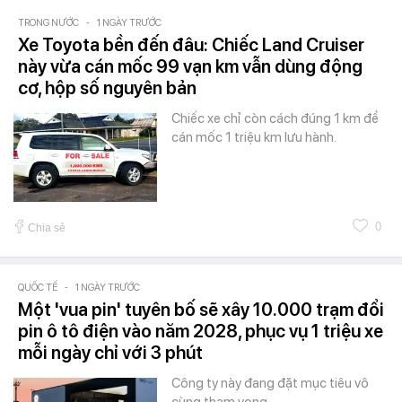
TRONG NƯỚC
-
1 NGÀY TRƯỚC
Xe Toyota bền đến đâu: Chiếc Land Cruiser
này vừa cán mốc 99 vạn km vẫn dùng động
cơ, hộp số nguyên bản
Chiếc xe chỉ còn cách đúng 1 km để
cán mốc 1 triệu km lưu hành.
0
Chia sẻ
QUỐC TẾ
-
1 NGÀY TRƯỚC
Một 'vua pin' tuyên bố sẽ xây 10.000 trạm đổi
pin ô tô điện vào năm 2028, phục vụ 1 triệu xe
mỗi ngày chỉ với 3 phút
Công ty này đang đặt mục tiêu vô
cùng tham vọng.