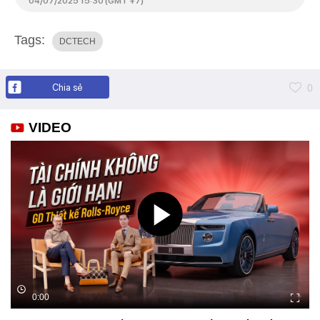
04/07/2025 15:30 (GMT +7)
Tags:
DCTECH
Chia sẻ
0
VIDEO
0:00