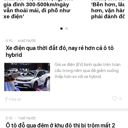
gia đình 300-500km/ngày
‘Bền hơn, lâu 
vẫn thoải mái, đi phố như
hơn, vận hàn
xe điện’
phải đánh đổi
Ô TÔ
-
6 GIỜ TRƯỚC
Xe điện qua thời đắt đỏ, nay rẻ hơn cả ô tô
hybrid
Giá xe điện (EV) bình quân trên toàn
cầu trong năm qua đã giảm xuống
thấp hơn so với xe hybrid.
0
Chia sẻ
Ô TÔ
-
7 GIỜ TRƯỚC
Ô tô đỗ qua đêm ở khu đô thị bị trộm mất 2