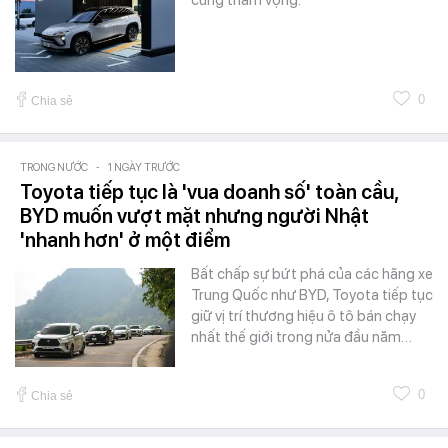
0
Chia sẻ
TRONG NƯỚC
-
1 NGÀY TRƯỚC
Toyota tiếp tục là 'vua doanh số' toàn cầu,
BYD muốn vượt mặt nhưng người Nhật
'nhanh hơn' ở một điểm
Bất chấp sự bứt phá của các hãng xe
Trung Quốc như BYD, Toyota tiếp tục
giữ vị trí thương hiệu ô tô bán chạy
nhất thế giới trong nửa đầu năm…
0
Chia sẻ