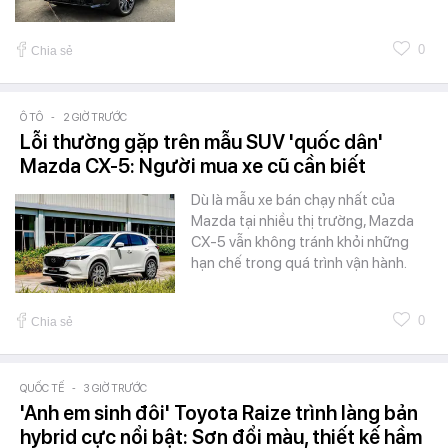
0
Chia sẻ
Ô TÔ
-
2 GIỜ TRƯỚC
Lỗi thường gặp trên mẫu SUV 'quốc dân'
Mazda CX-5: Người mua xe cũ cần biết
Dù là mẫu xe bán chạy nhất của
Mazda tại nhiều thị trường, Mazda
CX-5 vẫn không tránh khỏi những
hạn chế trong quá trình vận hành.
0
Chia sẻ
QUỐC TẾ
-
3 GIỜ TRƯỚC
'Anh em sinh đôi' Toyota Raize trình làng bản
hybrid cực nổi bật: Sơn đổi màu, thiết kế hầm