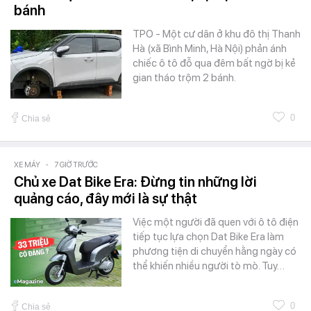
bánh
TPO - Một cư dân ở khu đô thị Thanh
Hà (xã Bình Minh, Hà Nội) phản ánh
chiếc ô tô đỗ qua đêm bất ngờ bị kẻ
gian tháo trộm 2 bánh.
0
Chia sẻ
XE MÁY
-
7 GIỜ TRƯỚC
Chủ xe Dat Bike Era: Đừng tin những lời
quảng cáo, đây mới là sự thật
Việc một người đã quen với ô tô điện
tiếp tục lựa chọn Dat Bike Era làm
phương tiện di chuyển hằng ngày có
thể khiến nhiều người tò mò. Tuy…
0
Chia sẻ