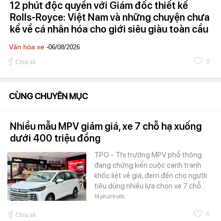
12 phút độc quyền với Giám đốc thiết kế
Rolls-Royce: Việt Nam và những chuyện chưa
kể về cá nhân hóa cho giới siêu giàu toàn cầu
Văn hóa xe
-06/08/2026
0
Chia sẻ
CÙNG CHUYÊN MỤC
Nhiều mẫu MPV giảm giá, xe 7 chỗ hạ xuống
dưới 400 triệu đồng
TPO - Thị trường MPV phổ thông
đang chứng kiến cuộc cạnh tranh
khốc liệt về giá, đem đến cho người
tiêu dùng nhiều lựa chọn xe 7 chỗ…
14 phút trước
0
Chia sẻ