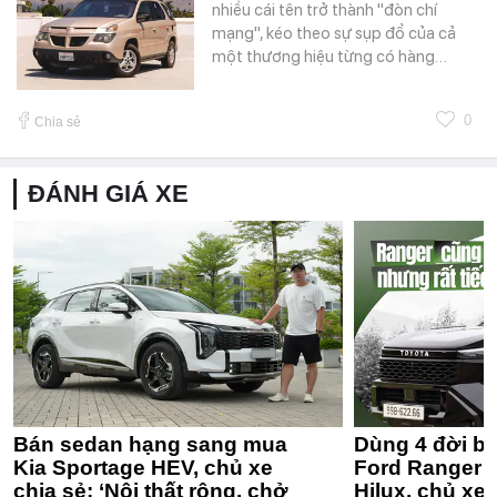
nhiều cái tên trở thành "đòn chí
mạng", kéo theo sự sụp đổ của cả
một thương hiệu từng có hàng…
0
Chia sẻ
ĐÁNH GIÁ XE
Bán sedan hạng sang mua
Dùng 4 đời bá
Kia Sportage HEV, chủ xe
Ford Ranger 
chia sẻ: ‘Nội thất rộng, chở
Hilux, chủ xe 