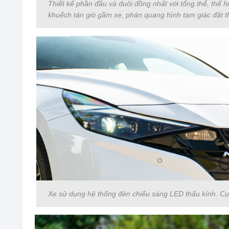
Thiết kế phần đầu và đuôi đồng nhất với tổng thể, thể 
khuếch tán gió gầm xe, phản quang hình tam giác đặt t
Xe sử dụng hệ thống đèn chiếu sáng LED thấu kính. Cụ