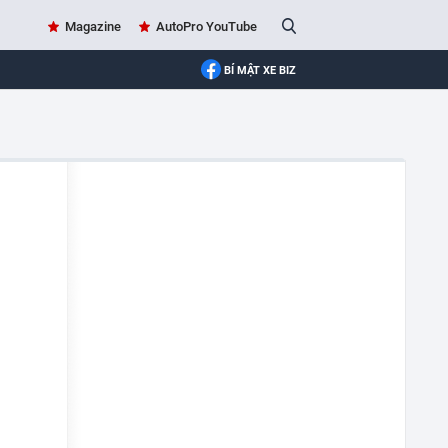
Magazine
AutoPro YouTube
BÍ MẬT XE BIZ