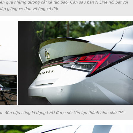
hiện qua những đường cắt xẻ táo bạo. Cản sau bản N Line nổi bật với
hấp giống xe đua và ống xả đôi
m đèn hậu cũng là dạng LED được nối liền tạo thành hình chữ "H".