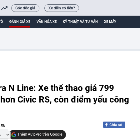
Góc độc giả
Xe điện có tiện?
TÔ
ĐÁNH GIÁ XE
VĂN HÓA XE
KỸ THUẬT VÀ TƯ VẤN
XE MÁY
a N Line: Xe thể thao giá 799
 hơn Civic RS, còn điểm yếu công
Chia sẻ
 XE
Thêm AutoPro trên Google