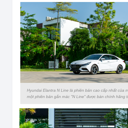
Hyundai Elantra N Line là phiên bản cao cấp nhất của m
một phiên bản gắn mác "N Line" được bán chính hãng t