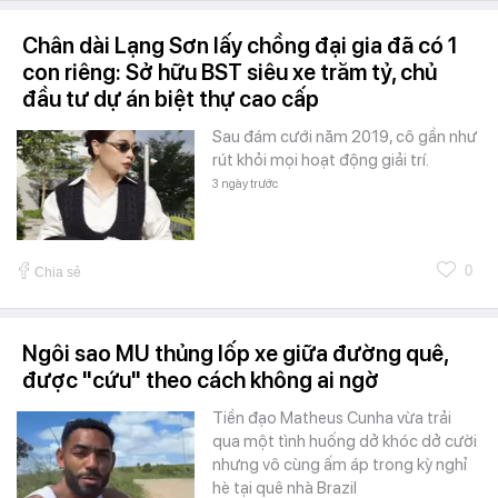
Chân dài Lạng Sơn lấy chồng đại gia đã có 1
con riêng: Sở hữu BST siêu xe trăm tỷ, chủ
đầu tư dự án biệt thự cao cấp
Sau đám cưới năm 2019, cô gần như
rút khỏi mọi hoạt động giải trí.
3 ngày trước
0
Chia sẻ
Ngôi sao MU thủng lốp xe giữa đường quê,
được "cứu" theo cách không ai ngờ
Tiền đạo Matheus Cunha vừa trải
qua một tình huống dở khóc dở cười
nhưng vô cùng ấm áp trong kỳ nghỉ
hè tại quê nhà Brazil