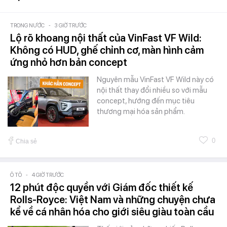
TRONG NƯỚC
-
3 GIỜ TRƯỚC
Lộ rõ khoang nội thất của VinFast VF Wild:
Không có HUD, ghế chỉnh cơ, màn hình cảm
ứng nhỏ hơn bản concept
Nguyên mẫu VinFast VF Wild này có
nội thất thay đổi nhiều so với mẫu
concept, hướng đến mục tiêu
thương mại hóa sản phẩm.
0
Chia sẻ
Ô TÔ
-
4 GIỜ TRƯỚC
12 phút độc quyền với Giám đốc thiết kế
Rolls-Royce: Việt Nam và những chuyện chưa
kể về cá nhân hóa cho giới siêu giàu toàn cầu