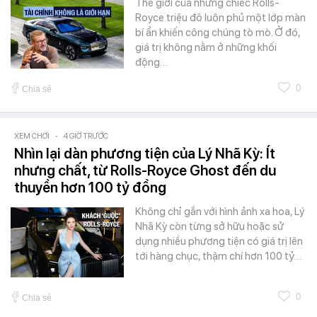
Thế giới của những chiếc Rolls-
Royce triệu đô luôn phủ một lớp màn
bí ẩn khiến công chúng tò mò. Ở đó,
giá trị không nằm ở những khối
động…
0
Chia sẻ
XEM CHƠI
-
4 GIỜ TRƯỚC
Nhìn lại dàn phương tiện của Lý Nhã Kỳ: Ít
nhưng chất, từ Rolls-Royce Ghost đến du
thuyền hơn 100 tỷ đồng
Không chỉ gắn với hình ảnh xa hoa, Lý
Nhã Kỳ còn từng sở hữu hoặc sử
dụng nhiều phương tiện có giá trị lên
tới hàng chục, thậm chí hơn 100 tỷ…
0
Chia sẻ