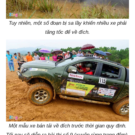
Tuy nhiên, một số đoạn bị sa lầy khiến nhiều xe phải
tăng tốc để về đích.
Một mẫu xe bán tải về đích trước thời gian quy định.
Tối nay sẽ diễn ra bài thi số 9 (xuyên rừng trong đêm).