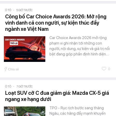
Ô TÔ
-
5 GIỜ TRƯỚC
Công bố Car Choice Awards 2026: Mở rộng
vinh danh cả con người, sự kiện thúc đẩy
ngành xe Việt Nam
Car Choice Awards 2026 mở rộng
phạm vi ghi nhận tới những con
người, nội dung, sự kiện và giá trị nổi
bật đang góp phần định hình diện…
0
Chia sẻ
Ô TÔ
-
7 GIỜ TRƯỚC
Loạt SUV cỡ C đua giảm giá: Mazda CX-5 giá
ngang xe hạng dưới
TPO - Rục rịch bước sang tháng
Ngâu, các hãng đẩy mạnh khuyến