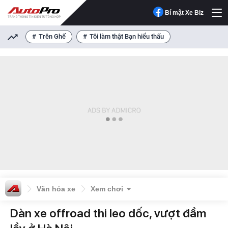
Bí mật Xe Biz
Trên Ghế
Tôi làm thật Bạn hiểu thấu
Văn hóa xe
Xem chơi
Dàn xe offroad thi leo dốc, vượt đầm