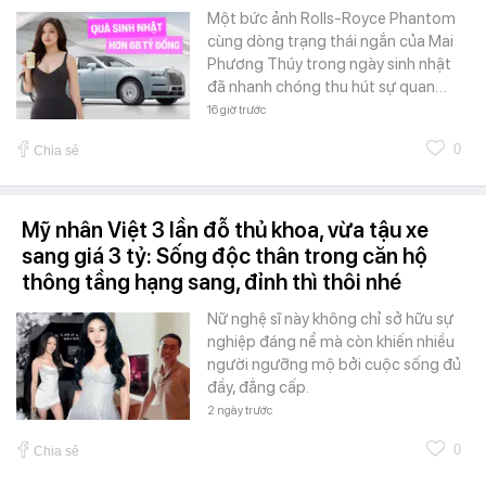
Một bức ảnh Rolls-Royce Phantom
cùng dòng trạng thái ngắn của Mai
Phương Thúy trong ngày sinh nhật
đã nhanh chóng thu hút sự quan…
16 giờ trước
0
Chia sẻ
Mỹ nhân Việt 3 lần đỗ thủ khoa, vừa tậu xe
sang giá 3 tỷ: Sống độc thân trong căn hộ
thông tầng hạng sang, đỉnh thì thôi nhé
Nữ nghệ sĩ này không chỉ sở hữu sự
nghiệp đáng nể mà còn khiến nhiều
người ngưỡng mộ bởi cuộc sống đủ
đầy, đẳng cấp.
2 ngày trước
0
Chia sẻ