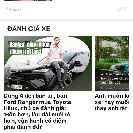
0
Chia sẻ
ĐÁNH GIÁ XE
Dùng 4 đời bán tải, bán
Anh muốn làm
Ford Ranger mua Toyota
xe, hay muốn 
Hilux, chủ xe đánh giá:
thay anh tất c
‘Bền hơn, lâu dài nuôi rẻ
hơn, vận hành có điểm
phải đánh đổi’