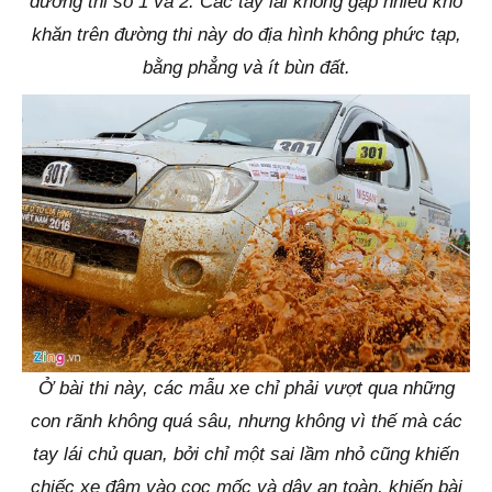
đường thi số 1 và 2. Các tay lái không gặp nhiều khó
khăn trên đường thi này do địa hình không phức tạp,
bằng phẳng và ít bùn đất.
Ở bài thi này, các mẫu xe chỉ phải vượt qua những
con rãnh không quá sâu, nhưng không vì thế mà các
tay lái chủ quan, bởi chỉ một sai lầm nhỏ cũng khiến
chiếc xe đâm vào cọc mốc và dây an toàn, khiến bài