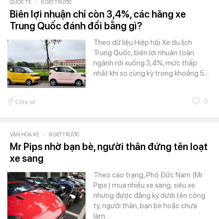
QUỐC TẾ
-
8 GIỜ TRƯỚC
Biên lợi nhuận chỉ còn 3,4%, các hãng xe
Trung Quốc đánh đổi bằng gì?
Theo dữ liệu Hiệp hội Xe du lịch
Trung Quốc, biên lợi nhuận toàn
ngành rơi xuống 3,4%, mức thấp
nhất khi so cùng kỳ trong khoảng 5…
0
Chia sẻ
VĂN HÓA XE
-
9 GIỜ TRƯỚC
Mr Pips nhờ bạn bè, người thân đứng tên loạt
xe sang
Theo cáo trạng, Phó Đức Nam (Mr
Pips ) mua nhiều xe sang, siêu xe
nhưng được đăng ký dưới tên công
ty, người thân, bạn bè hoặc chưa
làm…