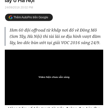
lầy ở Hà Nội
24/09/2016 20:02 PM
Thêm AutoPro trên Google
Hơn 60 đội offroad từ khắp nơi đổ về Đồng Mô
(Sơn Tây, Hà Nội) thi tài lái xe địa hình vượt đầm
lầy, leo dốc bùn ướt tại giải VOC 2016 sáng 24/9.
Video hiện chưa sẵn sàng
0:00