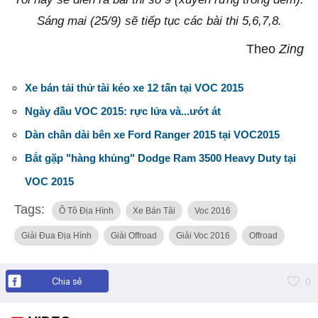
Sáng mai (25/9) sẽ tiếp tục các bài thi 5,6,7,8.
Theo
Zing
Xe bán tải thử tài kéo xe 12 tấn tại VOC 2015
Ngày đầu VOC 2015: rực lửa và...ướt át
Dàn chân dài bên xe Ford Ranger 2015 tại VOC2015
Bắt gặp "hàng khủng" Dodge Ram 3500 Heavy Duty tại
VOC 2015
Tags:
Ô Tô Địa Hình
Xe Bán Tải
Voc 2016
Giải Đua Địa Hình
Giải Offroad
Giải Voc 2016
Offroad
Chia sẻ
0