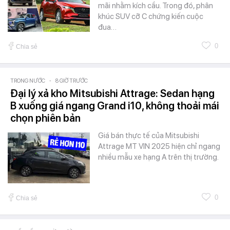
mãi nhằm kích cầu. Trong đó, phân
khúc SUV cỡ C chứng kiến cuộc
đua…
0
Chia sẻ
TRONG NƯỚC
-
8 GIỜ TRƯỚC
Đại lý xả kho Mitsubishi Attrage: Sedan hạng
B xuống giá ngang Grand i10, không thoải mái
chọn phiên bản
Giá bán thực tế của Mitsubishi
Attrage MT VIN 2025 hiện chỉ ngang
nhiều mẫu xe hạng A trên thị trường.
0
Chia sẻ