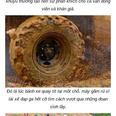
khuỷu thường tạo nên sự phấn khích cho cả vận động
viên và khán giả.
Đó là lúc bánh xe quay tít tại một chỗ, máy gầm rú vì
tài xế đạp ga hết cỡ tìm cách vượt qua những đoạn
sình lầy.