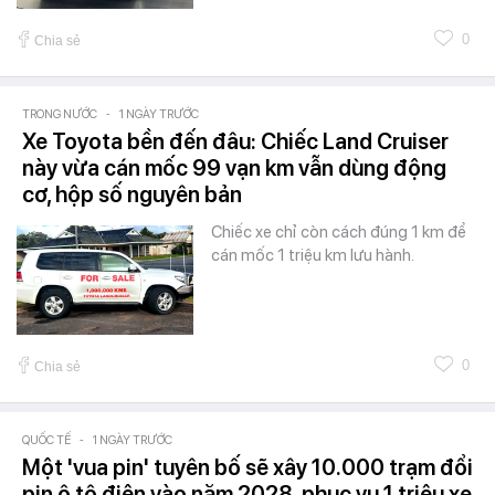
0
Chia sẻ
TRONG NƯỚC
-
1 NGÀY TRƯỚC
Xe Toyota bền đến đâu: Chiếc Land Cruiser
này vừa cán mốc 99 vạn km vẫn dùng động
cơ, hộp số nguyên bản
Chiếc xe chỉ còn cách đúng 1 km để
cán mốc 1 triệu km lưu hành.
0
Chia sẻ
QUỐC TẾ
-
1 NGÀY TRƯỚC
Một 'vua pin' tuyên bố sẽ xây 10.000 trạm đổi
pin ô tô điện vào năm 2028, phục vụ 1 triệu xe