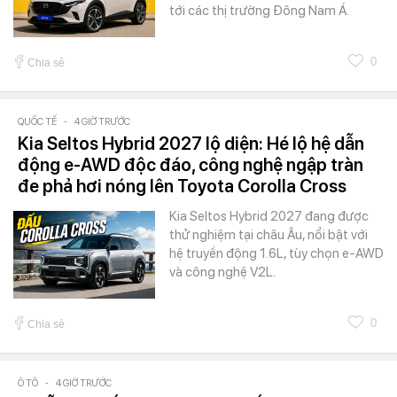
tới các thị trường Đông Nam Á.
0
Chia sẻ
QUỐC TẾ
-
4 GIỜ TRƯỚC
Kia Seltos Hybrid 2027 lộ diện: Hé lộ hệ dẫn
động e-AWD độc đáo, công nghệ ngập tràn
đe phả hơi nóng lên Toyota Corolla Cross
Kia Seltos Hybrid 2027 đang được
thử nghiệm tại châu Âu, nổi bật với
hệ truyền động 1.6L, tùy chọn e-AWD
và công nghệ V2L.
0
Chia sẻ
Ô TÔ
-
4 GIỜ TRƯỚC