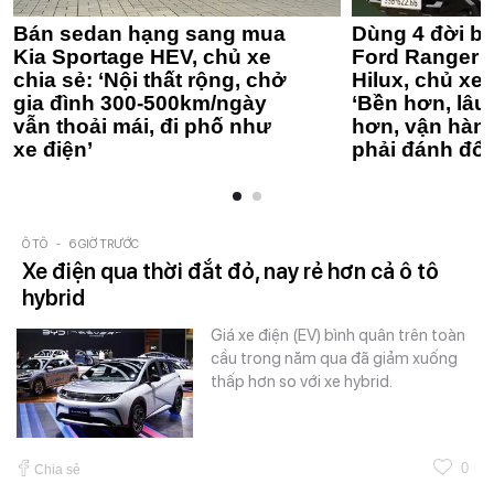
Bán sedan hạng sang mua
Dùng 4 đời bá
Kia Sportage HEV, chủ xe
Ford Ranger 
chia sẻ: ‘Nội thất rộng, chở
Hilux, chủ xe 
gia đình 300-500km/ngày
‘Bền hơn, lâu 
vẫn thoải mái, đi phố như
hơn, vận hàn
xe điện’
phải đánh đổi
Ô TÔ
-
6 GIỜ TRƯỚC
Xe điện qua thời đắt đỏ, nay rẻ hơn cả ô tô
hybrid
Giá xe điện (EV) bình quân trên toàn
cầu trong năm qua đã giảm xuống
thấp hơn so với xe hybrid.
0
Chia sẻ