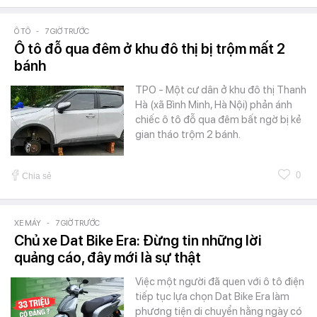
Ô TÔ
-
7 GIỜ TRƯỚC
Ô tô đỗ qua đêm ở khu đô thị bị trộm mất 2
bánh
TPO - Một cư dân ở khu đô thị Thanh
Hà (xã Bình Minh, Hà Nội) phản ánh
chiếc ô tô đỗ qua đêm bất ngờ bị kẻ
gian tháo trộm 2 bánh.
0
Chia sẻ
XE MÁY
-
7 GIỜ TRƯỚC
Chủ xe Dat Bike Era: Đừng tin những lời
quảng cáo, đây mới là sự thật
Việc một người đã quen với ô tô điện
tiếp tục lựa chọn Dat Bike Era làm
phương tiện di chuyển hằng ngày có