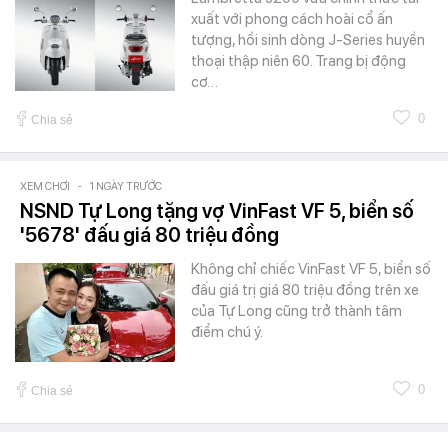
xuất với phong cách hoài cổ ấn
tượng, hồi sinh dòng J-Series huyền
thoại thập niên 60. Trang bị động
cơ…
0
Chia sẻ
XEM CHƠI
-
1 NGÀY TRƯỚC
NSND Tự Long tặng vợ VinFast VF 5, biển số
'5678' đấu giá 80 triệu đồng
Không chỉ chiếc VinFast VF 5, biển số
đấu giá trị giá 80 triệu đồng trên xe
của Tự Long cũng trở thành tâm
điểm chú ý.
0
Chia sẻ