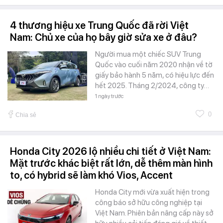
4 thương hiệu xe Trung Quốc đã rời Việt
Nam: Chủ xe của họ bây giờ sửa xe ở đâu?
Người mua một chiếc SUV Trung
Quốc vào cuối năm 2020 nhận về tờ
giấy bảo hành 5 năm, có hiệu lực đến
hết 2025. Tháng 2/2024, công ty…
1 ngày trước
0
Chia sẻ
Honda City 2026 lộ nhiều chi tiết ở Việt Nam:
Mặt trước khác biệt rất lớn, dễ thêm màn hình
to, có hybrid sẽ làm khó Vios, Accent
Honda City mới vừa xuất hiện trong
công báo sở hữu công nghiệp tại
Việt Nam. Phiên bản nâng cấp này sở