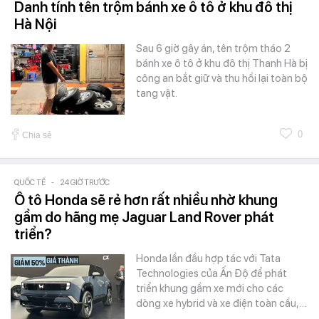
Danh tính tên trộm bánh xe ô tô ở khu đô thị
Hà Nội
Sau 6 giờ gây án, tên trộm tháo 2
bánh xe ô tô ở khu đô thị Thanh Hà bị
công an bắt giữ và thu hồi lại toàn bộ
tang vật.
0
Chia sẻ
QUỐC TẾ
-
24 GIỜ TRƯỚC
Ô tô Honda sẽ rẻ hơn rất nhiều nhờ khung
gầm do hãng mẹ Jaguar Land Rover phát
triển?
Honda lần đầu hợp tác với Tata
Technologies của Ấn Độ để phát
triển khung gầm xe mới cho các
dòng xe hybrid và xe điện toàn cầu,…