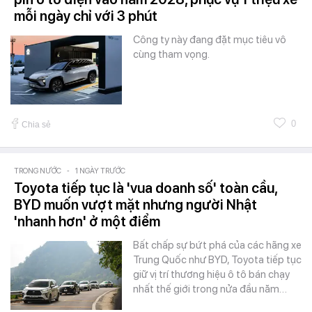
mỗi ngày chỉ với 3 phút
Công ty này đang đặt mục tiêu vô
cùng tham vọng.
0
Chia sẻ
TRONG NƯỚC
-
1 NGÀY TRƯỚC
Toyota tiếp tục là 'vua doanh số' toàn cầu,
BYD muốn vượt mặt nhưng người Nhật
'nhanh hơn' ở một điểm
Bất chấp sự bứt phá của các hãng xe
Trung Quốc như BYD, Toyota tiếp tục
giữ vị trí thương hiệu ô tô bán chạy
nhất thế giới trong nửa đầu năm…