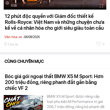
0:00
12 phút độc quyền với Giám đốc thiết kế
Rolls-Royce: Việt Nam và những chuyện chưa
kể về cá nhân hóa cho giới siêu giàu toàn cầu
Văn hóa xe
-06/08/2026
0
Chia sẻ
CÙNG CHUYÊN MỤC
Bóc giá gói ngoại thất BMW X5 M Sport: Hơn
200 triệu đồng, riêng phanh đắt gần bằng
chiếc VF 2
BMW X5 M Sport được nâng cấp
loạt phụ kiện M Performance trị giá
206,7 triệu đồng, riêng bộ phanh đã