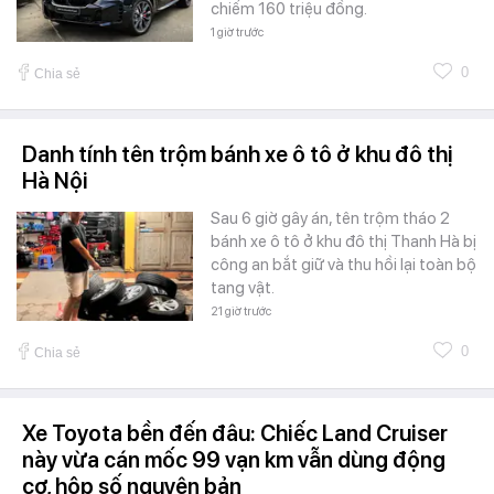
chiếm 160 triệu đồng.
1 giờ trước
0
Chia sẻ
Danh tính tên trộm bánh xe ô tô ở khu đô thị
Hà Nội
Sau 6 giờ gây án, tên trộm tháo 2
bánh xe ô tô ở khu đô thị Thanh Hà bị
công an bắt giữ và thu hồi lại toàn bộ
tang vật.
21 giờ trước
0
Chia sẻ
Xe Toyota bền đến đâu: Chiếc Land Cruiser
này vừa cán mốc 99 vạn km vẫn dùng động
cơ, hộp số nguyên bản