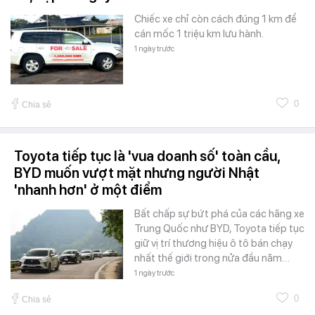
Chiếc xe chỉ còn cách đúng 1 km để
cán mốc 1 triệu km lưu hành.
1 ngày trước
0
Chia sẻ
Toyota tiếp tục là 'vua doanh số' toàn cầu,
BYD muốn vượt mặt nhưng người Nhật
'nhanh hơn' ở một điểm
Bất chấp sự bứt phá của các hãng xe
Trung Quốc như BYD, Toyota tiếp tục
giữ vị trí thương hiệu ô tô bán chạy
nhất thế giới trong nửa đầu năm…
1 ngày trước
0
Chia sẻ