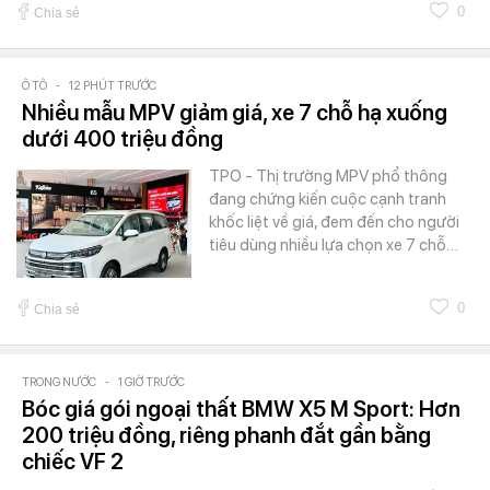
0
Chia sẻ
Ô TÔ
-
12 PHÚT TRƯỚC
Nhiều mẫu MPV giảm giá, xe 7 chỗ hạ xuống
dưới 400 triệu đồng
TPO - Thị trường MPV phổ thông
đang chứng kiến cuộc cạnh tranh
khốc liệt về giá, đem đến cho người
tiêu dùng nhiều lựa chọn xe 7 chỗ…
0
Chia sẻ
TRONG NƯỚC
-
1 GIỜ TRƯỚC
Bóc giá gói ngoại thất BMW X5 M Sport: Hơn
200 triệu đồng, riêng phanh đắt gần bằng
chiếc VF 2