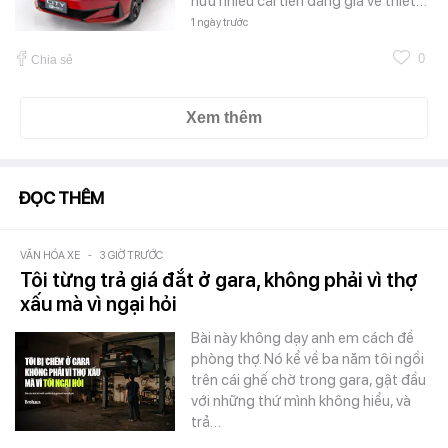
hữu nhiều cải tiến đáng giá về thiết…
1 ngày trước
0
Chia sẻ
Xem thêm
ĐỌC THÊM
VĂN HÓA XE
-
3 GIỜ TRƯỚC
Tôi từng trả giá đắt ở gara, không phải vì thợ
xấu mà vì ngại hỏi
Bài này không dạy anh em cách đề
phòng thợ. Nó kể về ba năm tôi ngồi
trên cái ghế chờ trong gara, gật đầu
với những thứ mình không hiểu, và
trả…