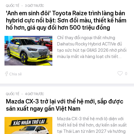
QUỐC TẾ
-
3 GIỜ TRƯỚC
'Anh em sinh đôi' Toyota Raize trình làng bản
hybrid cực nổi bật: Sơn đổi màu, thiết kế hầm
hố hơn, giá quy đổi hơn 500 triệu đồng
Chỉ thay đổi ngoại thất nhưng
Daihatsu Rocky Hybrid ACTIVe đủ
tạo sức hút tại GIIAS 2026 nhờ phối
màu lạ mắt và hàng loạt chi tiết…
0
Chia sẻ
QUỐC TẾ
-
4 GIỜ TRƯỚC
Mazda CX-3 trở lại với thế hệ mới, sắp được
sản xuất ngay gần Việt Nam
Mazda CX-3 thế hệ mới lộ diện với
thiết kế bề thế hơn, dự kiến sản xuất
tại Thái Lan từ năm 2027 và hướng