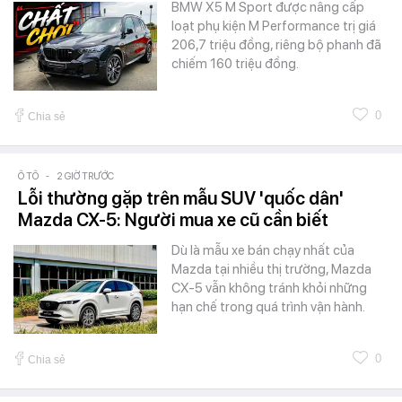
BMW X5 M Sport được nâng cấp
loạt phụ kiện M Performance trị giá
206,7 triệu đồng, riêng bộ phanh đã
chiếm 160 triệu đồng.
0
Chia sẻ
Ô TÔ
-
2 GIỜ TRƯỚC
Lỗi thường gặp trên mẫu SUV 'quốc dân'
Mazda CX-5: Người mua xe cũ cần biết
Dù là mẫu xe bán chạy nhất của
Mazda tại nhiều thị trường, Mazda
CX-5 vẫn không tránh khỏi những
hạn chế trong quá trình vận hành.
0
Chia sẻ