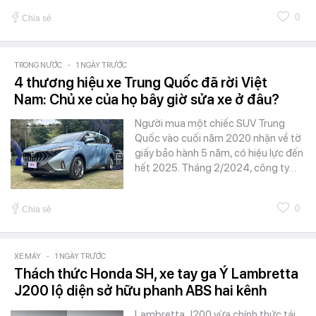
0
Chia sẻ
TRONG NƯỚC
-
1 NGÀY TRƯỚC
4 thương hiệu xe Trung Quốc đã rời Việt
Nam: Chủ xe của họ bây giờ sửa xe ở đâu?
Người mua một chiếc SUV Trung
Quốc vào cuối năm 2020 nhận về tờ
giấy bảo hành 5 năm, có hiệu lực đến
hết 2025. Tháng 2/2024, công ty…
0
Chia sẻ
XE MÁY
-
1 NGÀY TRƯỚC
Thách thức Honda SH, xe tay ga Ý Lambretta
J200 lộ diện sở hữu phanh ABS hai kênh
Lambretta J200 vừa chính thức tái