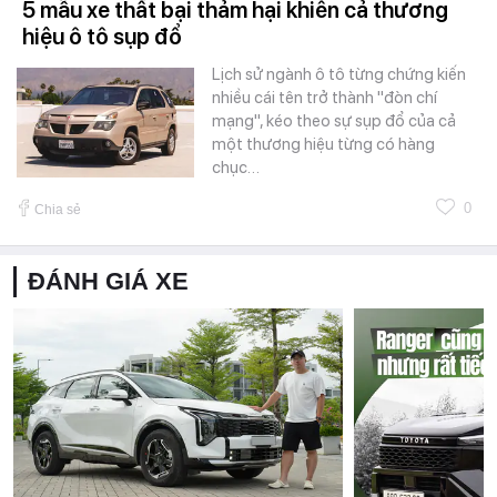
5 mẫu xe thất bại thảm hại khiến cả thương
hiệu ô tô sụp đổ
Lịch sử ngành ô tô từng chứng kiến
nhiều cái tên trở thành "đòn chí
mạng", kéo theo sự sụp đổ của cả
một thương hiệu từng có hàng
chục…
0
Chia sẻ
ĐÁNH GIÁ XE