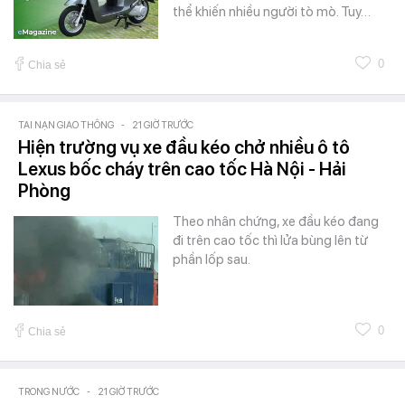
thể khiến nhiều người tò mò. Tuy…
0
Chia sẻ
TAI NẠN GIAO THÔNG
-
21 GIỜ TRƯỚC
Hiện trường vụ xe đầu kéo chở nhiều ô tô
Lexus bốc cháy trên cao tốc Hà Nội - Hải
Phòng
Theo nhân chứng, xe đầu kéo đang
đi trên cao tốc thì lửa bùng lên từ
phần lốp sau.
0
Chia sẻ
TRONG NƯỚC
-
21 GIỜ TRƯỚC