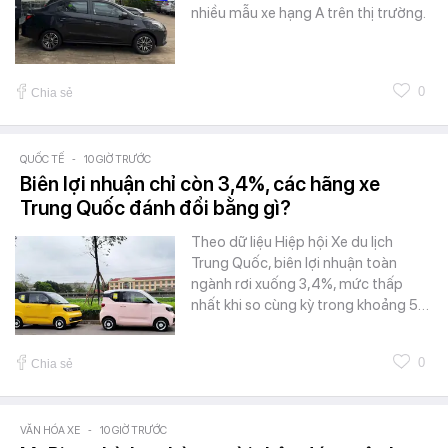
nhiều mẫu xe hạng A trên thị trường.
0
Chia sẻ
QUỐC TẾ
-
10 GIỜ TRƯỚC
Biên lợi nhuận chỉ còn 3,4%, các hãng xe
Trung Quốc đánh đổi bằng gì?
Theo dữ liệu Hiệp hội Xe du lịch
Trung Quốc, biên lợi nhuận toàn
ngành rơi xuống 3,4%, mức thấp
nhất khi so cùng kỳ trong khoảng 5…
0
Chia sẻ
VĂN HÓA XE
-
10 GIỜ TRƯỚC