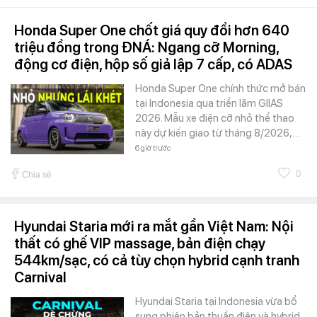
Honda Super One chốt giá quy đổi hơn 640
triệu đồng trong ĐNÁ: Ngang cỡ Morning,
động cơ điện, hộp số giả lập 7 cấp, có ADAS
Honda Super One chính thức mở bán
tại Indonesia qua triển lãm GIIAS
2026. Mẫu xe điện cỡ nhỏ thể thao
này dự kiến giao từ tháng 8/2026,…
6 giờ trước
0
Chia sẻ
Hyundai Staria mới ra mắt gần Việt Nam: Nội
thất có ghế VIP massage, bản điện chạy
544km/sạc, có cả tùy chọn hybrid cạnh tranh
Carnival
Hyundai Staria tại Indonesia vừa bổ
sung phiên bản thuần điện và hybrid,