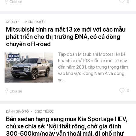
0
Chia sẻ
QUỐC TẾ
-
6 GIỜ TRƯỚC
Mitsubishi tính ra mắt 13 xe mới với các mẫu
phát triển cho thị trường ĐNÁ, có cả dòng
chuyên off-road
Tập đoàn Mitsubishi Motors lên kế
hoạch ra mắt 13 mẫu xe mới từ nay
đến năm 2031, tập trung trọng tâm
vào khu vực Đông Nam Á và dòng
xe…
0
Chia sẻ
ĐÁNH GIÁ Ô TÔ
-
6 GIỜ TRƯỚC
Bán sedan hạng sang mua Kia Sportage HEV,
chủ xe chia sẻ: ‘Nội thất rộng, chở gia đình
300-500km/ngày vẫn thoải mái, đi phố như