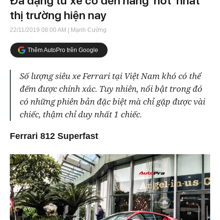
Đa dạng từ xe cổ đến hàng 'hot' nhất
thị trường hiện nay
22/11/2019 08:00 AM
| Mạnh Cường
Thêm AutoPro trên Google
Số lượng siêu xe Ferrari tại Việt Nam khó có thể
đếm được chính xác. Tuy nhiên, nổi bật trong đó
có những phiên bản đặc biệt mà chỉ gặp được vài
chiếc, thậm chỉ duy nhất 1 chiếc.
Ferrari 812 Superfast