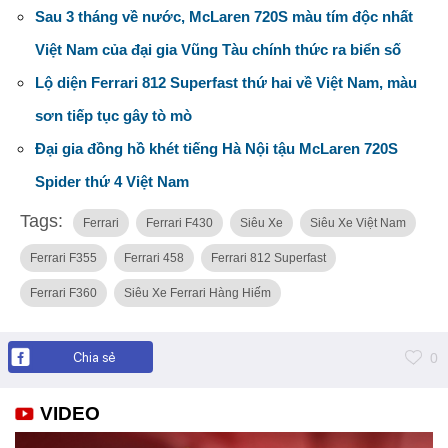
Sau 3 tháng về nước, McLaren 720S màu tím độc nhất
Việt Nam của đại gia Vũng Tàu chính thức ra biển số
Lộ diện Ferrari 812 Superfast thứ hai về Việt Nam, màu
sơn tiếp tục gây tò mò
Đại gia đồng hồ khét tiếng Hà Nội tậu McLaren 720S
Spider thứ 4 Việt Nam
Tags:
Ferrari
Ferrari F430
Siêu Xe
Siêu Xe Việt Nam
Ferrari F355
Ferrari 458
Ferrari 812 Superfast
Ferrari F360
Siêu Xe Ferrari Hàng Hiếm
Chia sẻ
0
VIDEO