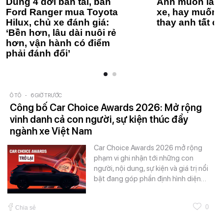
Dùng 4 đời bán tải, bán
Anh muốn làm
Ford Ranger mua Toyota
xe, hay muốn 
Hilux, chủ xe đánh giá:
thay anh tất c
‘Bền hơn, lâu dài nuôi rẻ
hơn, vận hành có điểm
phải đánh đổi’
Ô TÔ
-
6 GIỜ TRƯỚC
Công bố Car Choice Awards 2026: Mở rộng
vinh danh cả con người, sự kiện thúc đẩy
ngành xe Việt Nam
Car Choice Awards 2026 mở rộng
phạm vi ghi nhận tới những con
người, nội dung, sự kiện và giá trị nổi
bật đang góp phần định hình diện…
0
Chia sẻ