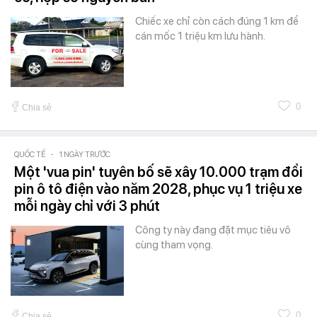
Chiếc xe chỉ còn cách đúng 1 km để
cán mốc 1 triệu km lưu hành.
0
Chia sẻ
QUỐC TẾ
-
1 NGÀY TRƯỚC
Một 'vua pin' tuyên bố sẽ xây 10.000 trạm đổi
pin ô tô điện vào năm 2028, phục vụ 1 triệu xe
mỗi ngày chỉ với 3 phút
Công ty này đang đặt mục tiêu vô
cùng tham vọng.
0
Chia sẻ