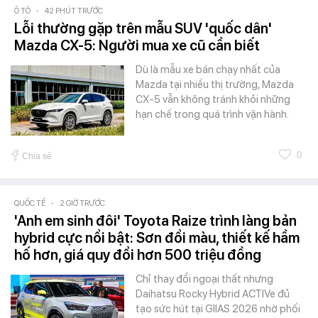
Ô TÔ
-
42 PHÚT TRƯỚC
Lỗi thường gặp trên mẫu SUV 'quốc dân'
Mazda CX-5: Người mua xe cũ cần biết
Dù là mẫu xe bán chạy nhất của
Mazda tại nhiều thị trường, Mazda
CX-5 vẫn không tránh khỏi những
hạn chế trong quá trình vận hành.
0
Chia sẻ
QUỐC TẾ
-
2 GIỜ TRƯỚC
'Anh em sinh đôi' Toyota Raize trình làng bản
hybrid cực nổi bật: Sơn đổi màu, thiết kế hầm
hố hơn, giá quy đổi hơn 500 triệu đồng
Chỉ thay đổi ngoại thất nhưng
Daihatsu Rocky Hybrid ACTIVe đủ
tạo sức hút tại GIIAS 2026 nhờ phối