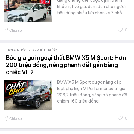
đang chứng kiến cuộc cạnh tranh
khốc liệt về giá, đem đến cho người
tiêu dùng nhiều lựa chọn xe 7 chỗ…
0
Chia sẻ
TRONG NƯỚC
-
27 PHÚT TRƯỚC
Bóc giá gói ngoại thất BMW X5 M Sport: Hơn
200 triệu đồng, riêng phanh đắt gần bằng
chiếc VF 2
BMW X5 M Sport được nâng cấp
loạt phụ kiện M Performance trị giá
206,7 triệu đồng, riêng bộ phanh đã
chiếm 160 triệu đồng.
0
Chia sẻ