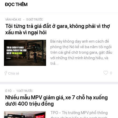
ĐỌC THÊM
VĂN HÓA XE
-
5 GIỜ TRƯỚC
Tôi từng trả giá đắt ở gara, không phải vì thợ
xấu mà vì ngại hỏi
Bài này không dạy anh em cách đề
phòng thợ. Nó kể về ba năm tôi ngồi
trên cái ghế chờ trong gara, gật đầu
với những thứ mình không hiểu, và
trả…
0
Chia sẻ
Ô TÔ
-
1 GIỜ TRƯỚC
Nhiều mẫu MPV giảm giá, xe 7 chỗ hạ xuống
dưới 400 triệu đồng
TPO - Thị trường MPV phổ thông