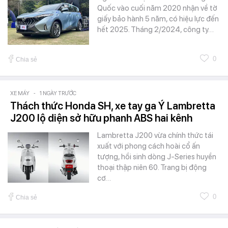
Quốc vào cuối năm 2020 nhận về tờ
giấy bảo hành 5 năm, có hiệu lực đến
hết 2025. Tháng 2/2024, công ty…
0
Chia sẻ
XE MÁY
-
1 NGÀY TRƯỚC
Thách thức Honda SH, xe tay ga Ý Lambretta
J200 lộ diện sở hữu phanh ABS hai kênh
Lambretta J200 vừa chính thức tái
xuất với phong cách hoài cổ ấn
tượng, hồi sinh dòng J-Series huyền
thoại thập niên 60. Trang bị động
cơ…
0
Chia sẻ