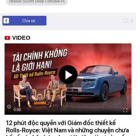
Strasse Sv10m Deep Concave Fs
Chia sẻ
0
VIDEO
0:00
12 phút độc quyền với Giám đốc thiết kế
Rolls-Royce: Việt Nam và những chuyện chưa