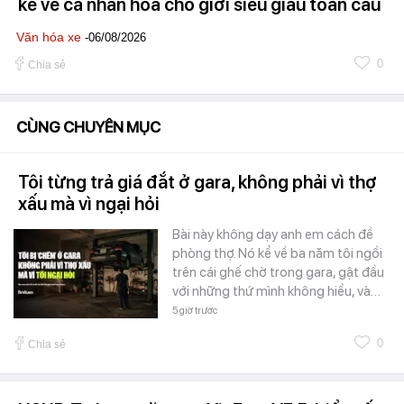
kể về cá nhân hóa cho giới siêu giàu toàn cầu
Văn hóa xe
-06/08/2026
0
Chia sẻ
CÙNG CHUYÊN MỤC
Tôi từng trả giá đắt ở gara, không phải vì thợ
xấu mà vì ngại hỏi
Bài này không dạy anh em cách đề
phòng thợ. Nó kể về ba năm tôi ngồi
trên cái ghế chờ trong gara, gật đầu
với những thứ mình không hiểu, và…
5 giờ trước
0
Chia sẻ