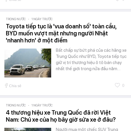
TRONG NƯỚC
-
1 NGÀY TRƯỚC
Toyota tiếp tục là 'vua doanh số' toàn cầu,
BYD muốn vượt mặt nhưng người Nhật
'nhanh hơn' ở một điểm
Bất chấp sự bứt phá của các hãng xe
Trung Quốc như BYD, Toyota tiếp tục
giữ vị trí thương hiệu ô tô bán chạy
nhất thế giới trong nửa đầu năm…
0
Chia sẻ
TRONG NƯỚC
-
1 NGÀY TRƯỚC
4 thương hiệu xe Trung Quốc đã rời Việt
Nam: Chủ xe của họ bây giờ sửa xe ở đâu?
Người mua một chiếc SUV Trung