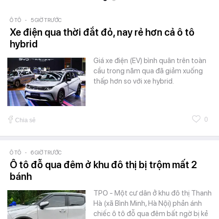
Ô TÔ
-
5 GIỜ TRƯỚC
Xe điện qua thời đắt đỏ, nay rẻ hơn cả ô tô
hybrid
Giá xe điện (EV) bình quân trên toàn
cầu trong năm qua đã giảm xuống
thấp hơn so với xe hybrid.
0
Chia sẻ
Ô TÔ
-
6 GIỜ TRƯỚC
Ô tô đỗ qua đêm ở khu đô thị bị trộm mất 2
bánh
TPO - Một cư dân ở khu đô thị Thanh
Hà (xã Bình Minh, Hà Nội) phản ánh
chiếc ô tô đỗ qua đêm bất ngờ bị kẻ