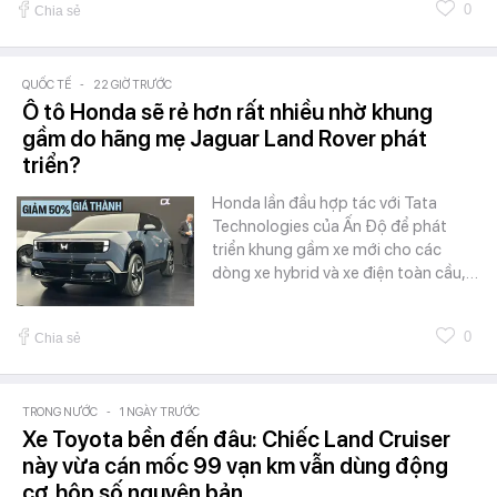
0
Chia sẻ
QUỐC TẾ
-
22 GIỜ TRƯỚC
Ô tô Honda sẽ rẻ hơn rất nhiều nhờ khung
gầm do hãng mẹ Jaguar Land Rover phát
triển?
Honda lần đầu hợp tác với Tata
Technologies của Ấn Độ để phát
triển khung gầm xe mới cho các
dòng xe hybrid và xe điện toàn cầu,…
0
Chia sẻ
TRONG NƯỚC
-
1 NGÀY TRƯỚC
Xe Toyota bền đến đâu: Chiếc Land Cruiser
này vừa cán mốc 99 vạn km vẫn dùng động
cơ, hộp số nguyên bản