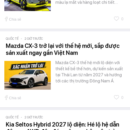
màu lạ mắt và hàng loạt chi tiết…
0
Chia sẻ
QUỐC TẾ
-
2 GIỜ TRƯỚC
Mazda CX-3 trở lại với thế hệ mới, sắp được
sản xuất ngay gần Việt Nam
Mazda CX-3 thế hệ mới lộ diện với
thiết kế bề thế hơn, dự kiến sản xuất
tại Thái Lan từ năm 2027 và hướng
tới các thị trường Đông Nam Á.
0
Chia sẻ
QUỐC TẾ
-
2 GIỜ TRƯỚC
Kia Seltos Hybrid 2027 lộ diện: Hé lộ hệ dẫn