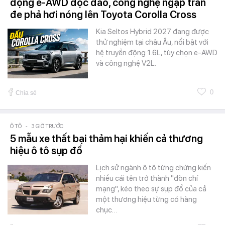
động e-AWD độc đáo, công nghệ ngập tràn
đe phả hơi nóng lên Toyota Corolla Cross
Kia Seltos Hybrid 2027 đang được
thử nghiệm tại châu Âu, nổi bật với
hệ truyền động 1.6L, tùy chọn e-AWD
và công nghệ V2L.
0
Chia sẻ
Ô TÔ
-
3 GIỜ TRƯỚC
5 mẫu xe thất bại thảm hại khiến cả thương
hiệu ô tô sụp đổ
Lịch sử ngành ô tô từng chứng kiến
nhiều cái tên trở thành "đòn chí
mạng", kéo theo sự sụp đổ của cả
một thương hiệu từng có hàng
chục…