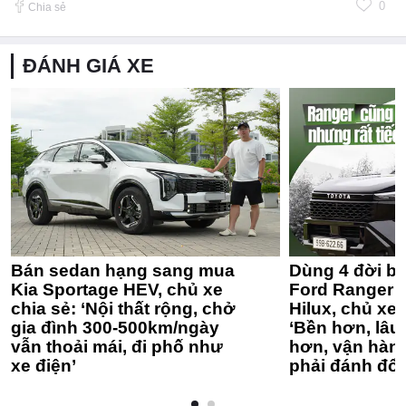
0
Chia sẻ
ĐÁNH GIÁ XE
Bán sedan hạng sang mua
Dùng 4 đời bá
Kia Sportage HEV, chủ xe
Ford Ranger 
chia sẻ: ‘Nội thất rộng, chở
Hilux, chủ xe 
gia đình 300-500km/ngày
‘Bền hơn, lâu 
vẫn thoải mái, đi phố như
hơn, vận hàn
xe điện’
phải đánh đổi