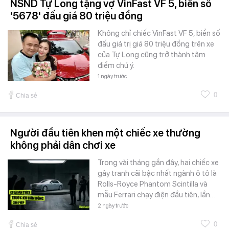
NSND Tự Long tặng vợ VinFast VF 5, biển số
'5678' đấu giá 80 triệu đồng
Không chỉ chiếc VinFast VF 5, biển số
đấu giá trị giá 80 triệu đồng trên xe
của Tự Long cũng trở thành tâm
điểm chú ý.
1 ngày trước
0
Chia sẻ
Người đầu tiên khen một chiếc xe thường
không phải dân chơi xe
Trong vài tháng gần đây, hai chiếc xe
gây tranh cãi bậc nhất ngành ô tô là
Rolls-Royce Phantom Scintilla và
mẫu Ferrari chạy điện đầu tiên, lần…
2 ngày trước
0
Chia sẻ