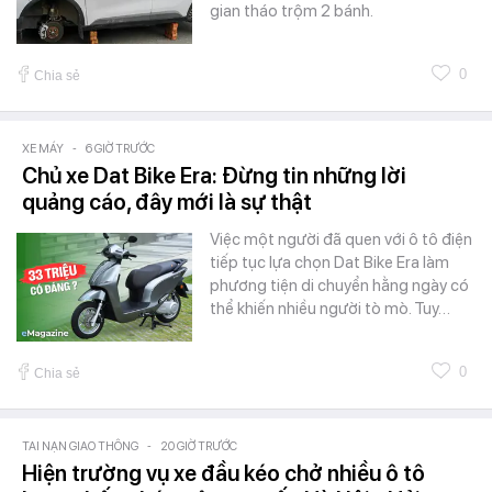
gian tháo trộm 2 bánh.
0
Chia sẻ
XE MÁY
-
6 GIỜ TRƯỚC
Chủ xe Dat Bike Era: Đừng tin những lời
quảng cáo, đây mới là sự thật
Việc một người đã quen với ô tô điện
tiếp tục lựa chọn Dat Bike Era làm
phương tiện di chuyển hằng ngày có
thể khiến nhiều người tò mò. Tuy…
0
Chia sẻ
TAI NẠN GIAO THÔNG
-
20 GIỜ TRƯỚC
Hiện trường vụ xe đầu kéo chở nhiều ô tô