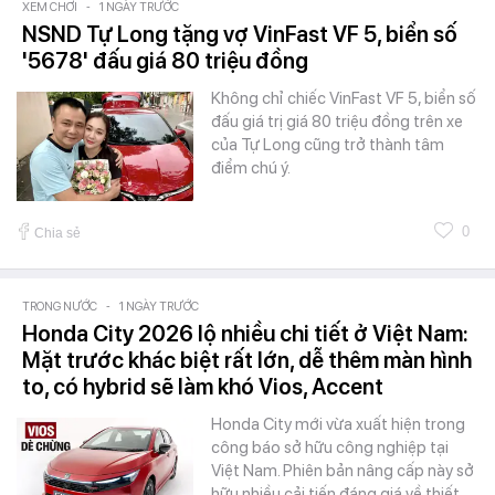
XEM CHƠI
-
1 NGÀY TRƯỚC
NSND Tự Long tặng vợ VinFast VF 5, biển số
'5678' đấu giá 80 triệu đồng
Không chỉ chiếc VinFast VF 5, biển số
đấu giá trị giá 80 triệu đồng trên xe
của Tự Long cũng trở thành tâm
điểm chú ý.
0
Chia sẻ
TRONG NƯỚC
-
1 NGÀY TRƯỚC
Honda City 2026 lộ nhiều chi tiết ở Việt Nam:
Mặt trước khác biệt rất lớn, dễ thêm màn hình
to, có hybrid sẽ làm khó Vios, Accent
Honda City mới vừa xuất hiện trong
công báo sở hữu công nghiệp tại
Việt Nam. Phiên bản nâng cấp này sở
hữu nhiều cải tiến đáng giá về thiết…