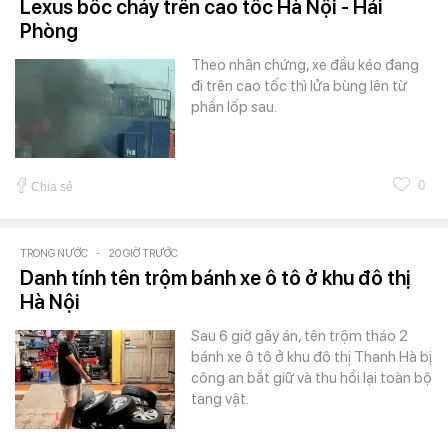
Lexus bốc cháy trên cao tốc Hà Nội - Hải
Phòng
Theo nhân chứng, xe đầu kéo đang
đi trên cao tốc thì lửa bùng lên từ
phần lốp sau.
0
Chia sẻ
TRONG NƯỚC
-
20 GIỜ TRƯỚC
Danh tính tên trộm bánh xe ô tô ở khu đô thị
Hà Nội
Sau 6 giờ gây án, tên trộm tháo 2
bánh xe ô tô ở khu đô thị Thanh Hà bị
công an bắt giữ và thu hồi lại toàn bộ
tang vật.