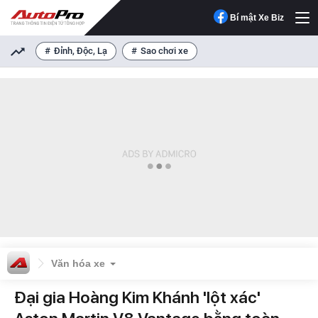
Bí mật Xe Biz
Đỉnh, Độc, Lạ
Sao chơi xe
Văn hóa xe
Đại gia Hoàng Kim Khánh 'lột xác'