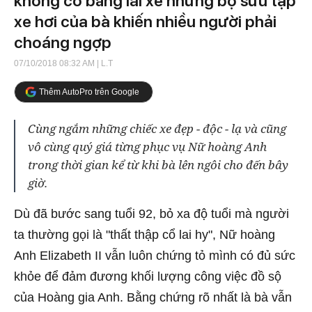
không có bằng lái xe nhưng bộ sưu tập
xe hơi của bà khiến nhiều người phải
choáng ngợp
07/10/2018 08:32 AM
| L.T
Thêm AutoPro trên Google
Cùng ngắm những chiếc xe đẹp - độc - lạ và cũng
vô cùng quý giá từng phục vụ Nữ hoàng Anh
trong thời gian kể từ khi bà lên ngôi cho đến bây
giờ.
Dù đã bước sang tuổi 92, bỏ xa độ tuổi mà người
ta thường gọi là "thất thập cổ lai hy", Nữ hoàng
Anh Elizabeth II vẫn luôn chứng tỏ mình có đủ sức
khỏe để đảm đương khối lượng công việc đồ sộ
của Hoàng gia Anh. Bằng chứng rõ nhất là bà vẫn