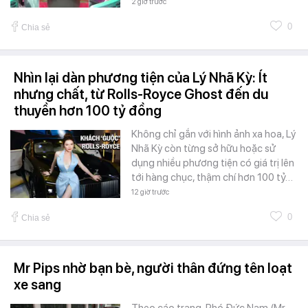
2 giờ trước
0
Chia sẻ
Nhìn lại dàn phương tiện của Lý Nhã Kỳ: Ít
nhưng chất, từ Rolls-Royce Ghost đến du
thuyền hơn 100 tỷ đồng
Không chỉ gắn với hình ảnh xa hoa, Lý
Nhã Kỳ còn từng sở hữu hoặc sử
dụng nhiều phương tiện có giá trị lên
tới hàng chục, thậm chí hơn 100 tỷ…
12 giờ trước
0
Chia sẻ
Mr Pips nhờ bạn bè, người thân đứng tên loạt
xe sang