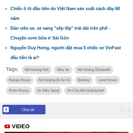
Chiếc ô tô đầu tiên do Việt Nam sản xuất cách đây 60
năm
Dàn siêu xe, xe sang "xếp lốp" trải dài trên phố -
Chuyện cơm bữa ở Sài Gòn
Nguyễn Duy Hưng, người đặt mua 5 chiếc xe VinFast
đầu tiên là ai?
Tags:
Nữ Hoàng Anh
Siêu Xe
Nữ Hoàng Elizabeth
Range Rover
Nữ Hoàng Đi Xe Gì
Bentley
Land Rover
Rolls-Royce
Xe Siêu Sang
Xe Của Nữ Hoàng Anh
Chia sẻ
0
VIDEO