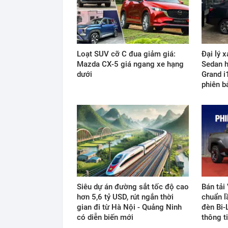
Loạt SUV cỡ C đua giảm giá:
Đại lý 
Mazda CX-5 giá ngang xe hạng
Sedan h
dưới
Grand i
phiên b
Siêu dự án đường sắt tốc độ cao
Bán tải
hơn 5,6 tỷ USD, rút ngắn thời
chuẩn l
gian đi từ Hà Nội - Quảng Ninh
đèn Bi-L
có diễn biến mới
thông t