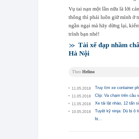
Vụ tai nạn một lần nữa là lời cả
thông thì phải luôn giữ mình ở 
ngần ngại mà hãy dừng lại, kiếm 
trình bạn nhé!
Tài xế đạp nhầm chân
Hà Nội
Theo
Helino
Truy tìm xe container p
11.05.2018
Clip: Va chạm trên cầu 
11.05.2018
Xe tải lật nhào, 12 tấn 
11.05.2018
Tuyệt kỹ ninja: Dù bị ô
10.05.2018
bị…