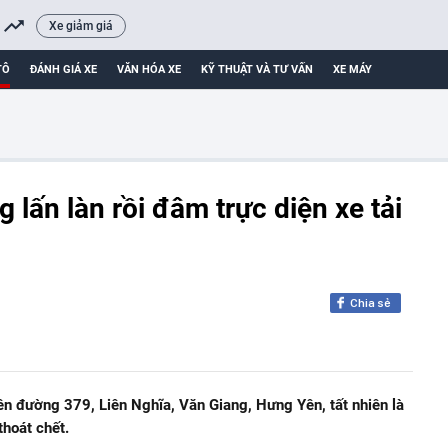
Xe giảm giá
TÔ
ĐÁNH GIÁ XE
VĂN HÓA XE
KỸ THUẬT VÀ TƯ VẤN
XE MÁY
g lấn làn rồi đâm trực diện xe tải
Chia sẻ
ên đường 379, Liên Nghĩa, Văn Giang, Hưng Yên, tất nhiên là
thoát chết.