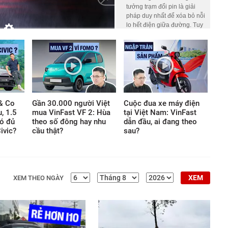
tưởng trạm đổi pin là giải
pháp duy nhất để xóa bỏ nỗi
lo hết điện giữa đường. Tuy
nhiên, nhà báo Nguyễn
HD
Auto
Thúc Hoàng Linh – người
đang sở hữu nhiều mẫu xe
máy điện của Honda lại có
góc nhìn khác biệt.
& Co
Gần 30.000 người Việt
Cuộc đua xe máy điện
u, 1.5
mua VinFast VF 2: Hùa
tại Việt Nam: VinFast
ó đủ
theo số đông hay nhu
dẫn đầu, ai đang theo
ivic?
cầu thật?
sau?
XEM
XEM THEO NGÀY