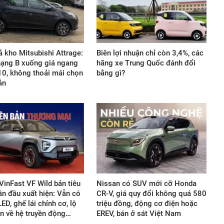
xả kho Mitsubishi Attrage:
Biên lợi nhuận chỉ còn 3,4%, các
ạng B xuống giá ngang
hãng xe Trung Quốc đánh đổi
10, không thoải mái chọn
bằng gì?
ản
 VinFast VF Wild bản tiêu
Nissan có SUV mới cỡ Honda
ần đầu xuất hiện: Vẫn có
CR-V, giá quy đổi không quá 580
ED, ghế lái chỉnh cơ, lộ
triệu đồng, động cơ điện hoặc
in về hệ truyền động…
EREV, bán ở sát Việt Nam