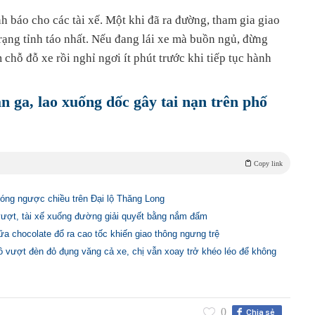
nh báo cho các tài xế. Một khi đã ra đường, tham gia giao
trạng tỉnh táo nhất. Nếu đang lái xe mà buồn ngủ, đừng
chỗ đỗ xe rồi nghỉ ngơi ít phút trước khi tiếp tục hành
 ga, lao xuống dốc gây tai nạn trên phố
Copy link
hóng ngược chiều trên Đại lộ Thăng Long
vượt, tài xế xuống đường giải quyết bằng nắm đấm
sữa chocolate đổ ra cao tốc khiến giao thông ngưng trệ
 tô vượt đèn đỏ đụng văng cả xe, chị vẫn xoay trở khéo léo để không
0
Chia sẻ