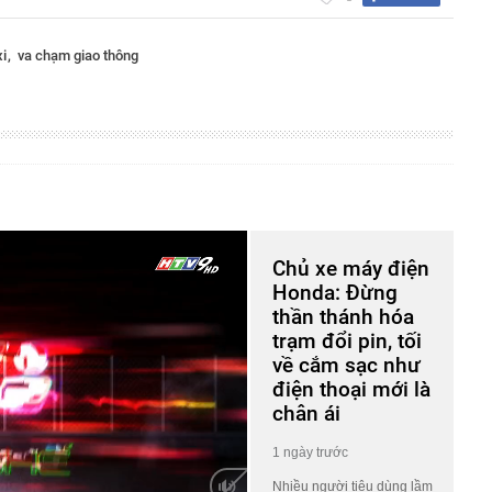
xi
va chạm giao thông
Chủ xe máy điện
Honda: Đừng
thần thánh hóa
trạm đổi pin, tối
về cắm sạc như
điện thoại mới là
chân ái
1 ngày trước
Nhiều người tiêu dùng lầm