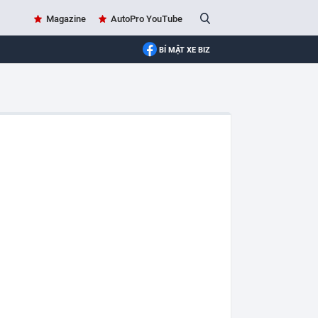
Magazine
AutoPro YouTube
BÍ MẬT XE BIZ