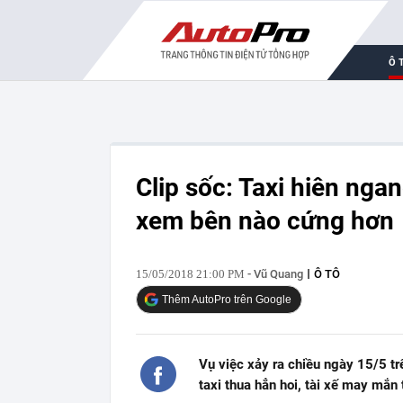
Ô 
Clip sốc: Taxi hiên ngan
xem bên nào cứng hơn
15/05/2018 21:00 PM
- Vũ Quang
Ô TÔ
Thêm AutoPro trên Google
Vụ việc xảy ra chiều ngày 15/5 tr
taxi thua hẳn hoi, tài xế may mắn 