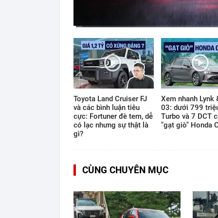
Current
Duration
Time
0:11
/
16:39
Toyota Land Cruiser FJ
Xem nhanh Lynk 
và các bình luận tiêu
03: dưới 799 triệ
cực: Fortuner đè tem, dễ
Turbo và 7 DCT c
có lạc nhưng sự thật là
"gạt giò" Honda C
gì?
CÙNG CHUYÊN MỤC