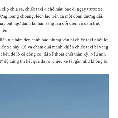
clip chia sẻ, chiếc taxi 4 chỗ màu bạc đi ngay trước xe
tượng loạng choạng, lệch lạc trên cả một đoạn đường dài.
này bất ngờ đánh lái hẳn sang làn đối diện và đâm trực
hiều.
 liên tục bấm đèn cảnh báo nhưng vẫn bị chiếc taxi phớt lờ
hiếc xe này. Cú va chạm quá mạnh khiến chiếc taxi bị văng
bét, để lộ cả động cơ, tài xế thoát chết thần kỳ. Nếu anh
st" độ cứng thì kết quả đã rõ, chiếc xe tải gần như không bị