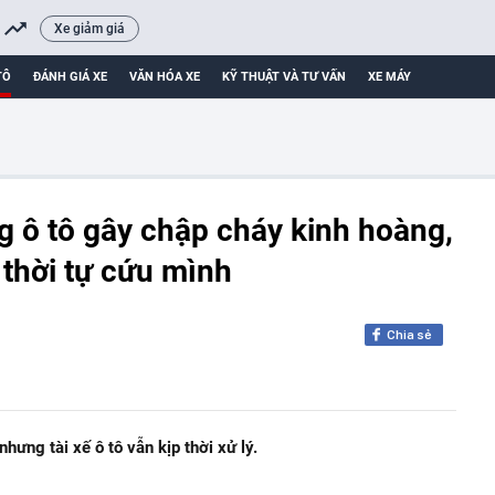
Xe giảm giá
TÔ
ĐÁNH GIÁ XE
VĂN HÓA XE
KỸ THUẬT VÀ TƯ VẤN
XE MÁY
g ô tô gây chập cháy kinh hoàng,
 thời tự cứu mình
Chia sẻ
ưng tài xế ô tô vẫn kịp thời xử lý.