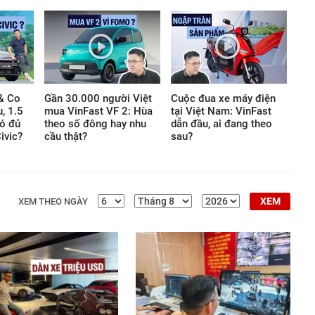
nhiên, nhà báo Nguyễn
HD
Auto
Thúc Hoàng Linh – người
đang sở hữu nhiều mẫu xe
máy điện của Honda lại có
góc nhìn khác biệt.
& Co
Gần 30.000 người Việt
Cuộc đua xe máy điện
u, 1.5
mua VinFast VF 2: Hùa
tại Việt Nam: VinFast
ó đủ
theo số đông hay nhu
dẫn đầu, ai đang theo
ivic?
cầu thật?
sau?
XEM
XEM THEO NGÀY