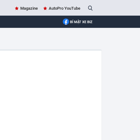
Magazine
AutoPro YouTube
BÍ MẬT XE BIZ