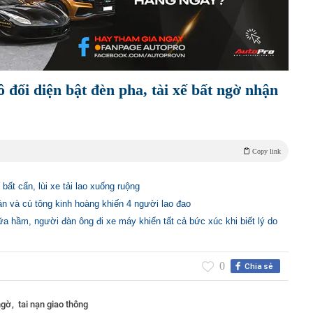
 đối diện bật đèn pha, tài xế bất ngờ nhận
Copy link
 bất cẩn, lùi xe tải lao xuống ruộng
án và cú tông kinh hoàng khiến 4 người lao đao
ữa hầm, người đàn ông đi xe máy khiến tất cả bức xúc khi biết lý do
0
Chia sẻ
 ngờ
tai nạn giao thông