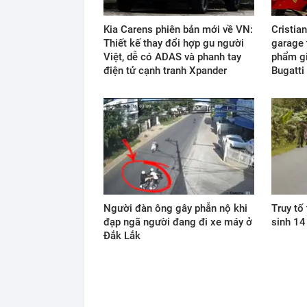
Kia Carens phiên bản mới về VN:
Cristia
Thiết kế thay đổi hợp gu người
garage 
Việt, dễ có ADAS và phanh tay
phẩm gi
điện tử cạnh tranh Xpander
Bugatti 
Người đàn ông gây phẫn nộ khi
Truy tố
đạp ngã người đang đi xe máy ở
sinh 14
Đắk Lắk