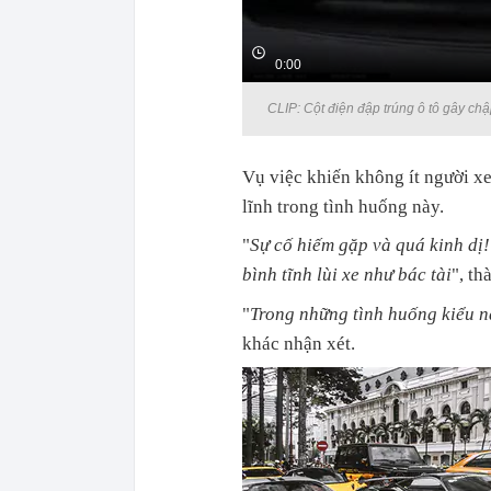
0:00
CLIP: Cột điện đập trúng ô tô gây chậ
Vụ việc khiến không ít người xe
lĩnh trong tình huống này.
"
Sự cố hiếm gặp và quá kinh dị! 
bình tĩnh lùi xe như bác tài
", th
"
Trong những tình huống kiểu n
khác nhận xét.