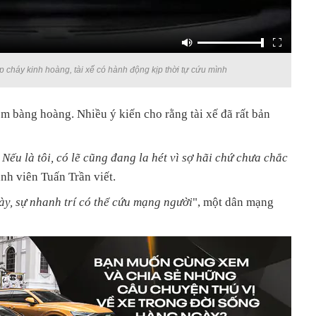
p cháy kinh hoàng, tài xế có hành động kịp thời tự cứu mình
m bàng hoàng. Nhiều ý kiến cho rằng tài xế đã rất bản
Nếu là tôi, có lẽ cũng đang la hét vì sợ hãi chứ chưa chắc
ành viên Tuấn Trần viết.
ày, sự nhanh trí có thể cứu mạng người
", một dân mạng