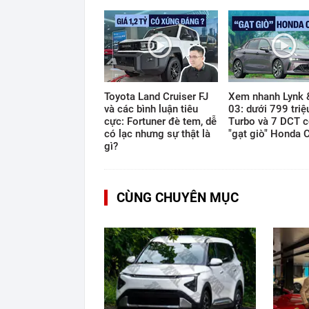
Time
0:14
/
16:39
Toyota Land Cruiser FJ
Xem nhanh Lynk 
và các bình luận tiêu
03: dưới 799 triệ
cực: Fortuner đè tem, dễ
Turbo và 7 DCT c
có lạc nhưng sự thật là
"gạt giò" Honda C
gì?
CÙNG CHUYÊN MỤC