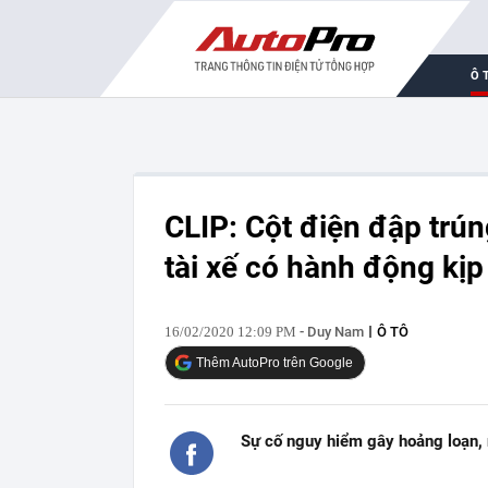
Ô 
CLIP: Cột điện đập trún
tài xế có hành động kịp
16/02/2020 12:09 PM
- Duy Nam
Ô TÔ
Thêm AutoPro trên Google
Sự cố nguy hiểm gây hoảng loạn, nh