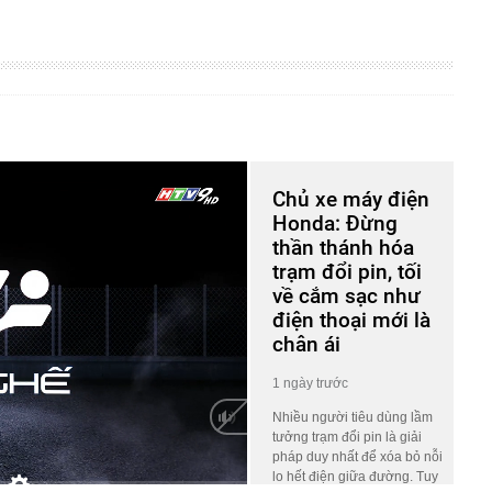
Chủ xe máy điện
Honda: Đừng
thần thánh hóa
trạm đổi pin, tối
về cắm sạc như
điện thoại mới là
chân ái
1 ngày trước
Nhiều người tiêu dùng lầm
tưởng trạm đổi pin là giải
pháp duy nhất để xóa bỏ nỗi
lo hết điện giữa đường. Tuy