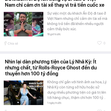
Nam chỉ cảm ơn tài xế thay vì trả tiền cuốc xe
Sự việc một du khách Ấn Độ đi taxi ở
Việt Nam nhưng chỉ cảm ơn tài xế mà
không trả tiền đã khiến nhiều người
cảm thấy bức xúc.
18 giờ trước
0
Chia sẻ
Nhìn lại dàn phương tiện của Lý Nhã Kỳ: Ít
nhưng chất, từ Rolls-Royce Ghost đến du
thuyền hơn 100 tỷ đồng
Không chỉ gắn với hình ảnh xa hoa, Lý
Nhã Kỳ còn từng sở hữu hoặc sử
dụng nhiều phương tiện có giá trị lên
tới hàng chục, thậm chí hơn 100 tỷ…
1 ngày trước