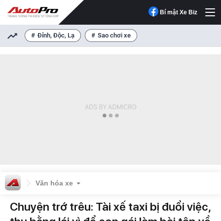
Bí mật Xe Biz
Đỉnh, Độc, Lạ
Sao chơi xe
Văn hóa xe
Chuyện trớ trêu: Tài xế taxi bị đuổi việc,