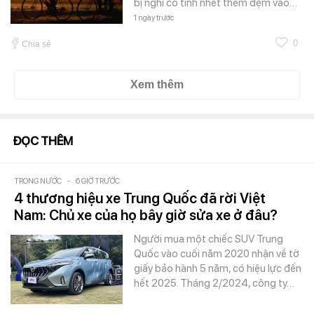
bị nghi cố tình nhét thêm đệm vào…
1 ngày trước
0
Chia sẻ
Xem thêm
ĐỌC THÊM
TRONG NƯỚC
-
6 GIỜ TRƯỚC
4 thương hiệu xe Trung Quốc đã rời Việt
Nam: Chủ xe của họ bây giờ sửa xe ở đâu?
Người mua một chiếc SUV Trung
Quốc vào cuối năm 2020 nhận về tờ
giấy bảo hành 5 năm, có hiệu lực đến
hết 2025. Tháng 2/2024, công ty…