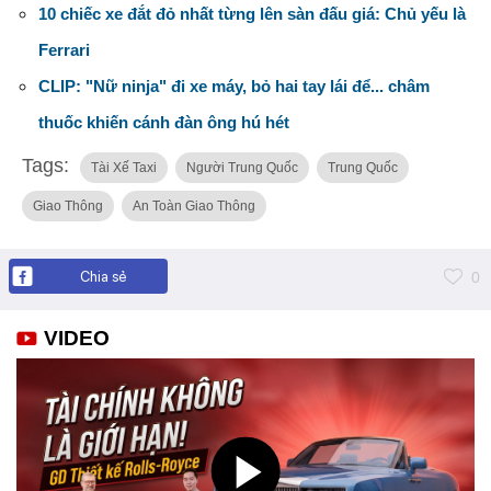
10 chiếc xe đắt đỏ nhất từng lên sàn đấu giá: Chủ yếu là
Ferrari
CLIP: "Nữ ninja" đi xe máy, bỏ hai tay lái để... châm
thuốc khiến cánh đàn ông hú hét
Tags:
Tài Xế Taxi
Người Trung Quốc
Trung Quốc
Giao Thông
An Toàn Giao Thông
Chia sẻ
0
VIDEO