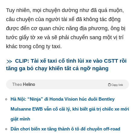
Tuy nhiên, mọi chuyện dường như đã quá muộn,
câu chuyện của người tài xế đã không tác động
được đến cơ quan chức năng địa phương, ông bị
tước giấy tờ xe và sẽ phải chuyển sang một vị trí
khác trong công ty taxi.
CLIP: Tài xế taxi cố tình lùi xe vào CSTT rồi
tăng ga bỏ chạy khiến tất cả ngỡ ngàng
Theo
Helino
Copy link
Hà Nội: “Ninja” đi Honda Vision húc đuôi Bentley
Mulsanne EWB vẫn cố cãi lý, khi biết giá trị chiếc xe mới
giật mình
Dân chơi biến xe tăng thành ô tô để chuyên off-road