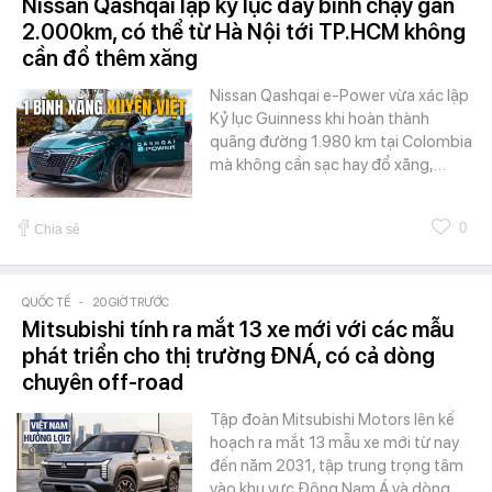
Nissan Qashqai lập kỷ lục đầy bình chạy gần
2.000km, có thể từ Hà Nội tới TP.HCM không
cần đổ thêm xăng
Nissan Qashqai e-Power vừa xác lập
Kỷ lục Guinness khi hoàn thành
quãng đường 1.980 km tại Colombia
mà không cần sạc hay đổ xăng,…
0
Chia sẻ
QUỐC TẾ
-
20 GIỜ TRƯỚC
Mitsubishi tính ra mắt 13 xe mới với các mẫu
phát triển cho thị trường ĐNÁ, có cả dòng
chuyên off-road
Tập đoàn Mitsubishi Motors lên kế
hoạch ra mắt 13 mẫu xe mới từ nay
đến năm 2031, tập trung trọng tâm
vào khu vực Đông Nam Á và dòng