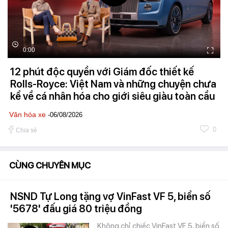
0:00
12 phút độc quyền với Giám đốc thiết kế
Rolls-Royce: Việt Nam và những chuyện chưa
kể về cá nhân hóa cho giới siêu giàu toàn cầu
Văn hóa xe
-06/08/2026
0
Chia sẻ
CÙNG CHUYÊN MỤC
NSND Tự Long tặng vợ VinFast VF 5, biển số
'5678' đấu giá 80 triệu đồng
Không chỉ chiếc VinFast VF 5, biển số