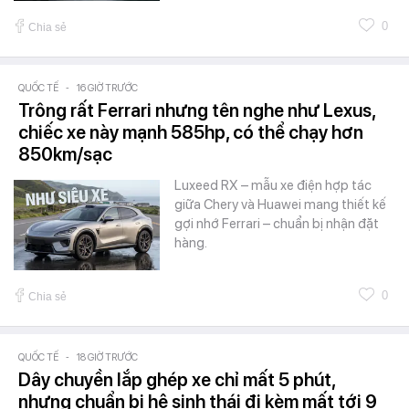
0
Chia sẻ
QUỐC TẾ
-
16 GIỜ TRƯỚC
Trông rất Ferrari nhưng tên nghe như Lexus,
chiếc xe này mạnh 585hp, có thể chạy hơn
850km/sạc
Luxeed RX – mẫu xe điện hợp tác
giữa Chery và Huawei mang thiết kế
gợi nhớ Ferrari – chuẩn bị nhận đặt
hàng.
0
Chia sẻ
QUỐC TẾ
-
18 GIỜ TRƯỚC
Dây chuyền lắp ghép xe chỉ mất 5 phút,
nhưng chuẩn bị hệ sinh thái đi kèm mất tới 9