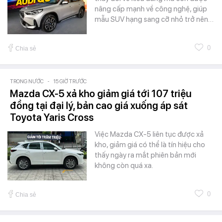
nâng cấp mạnh về công nghệ, giúp
mẫu SUV hạng sang cỡ nhỏ trở nên…
0
Chia sẻ
TRONG NƯỚC
-
15 GIỜ TRƯỚC
Mazda CX-5 xả kho giảm giá tới 107 triệu
đồng tại đại lý, bản cao giá xuống áp sát
Toyota Yaris Cross
Việc Mazda CX-5 liên tục được xả
kho, giảm giá có thể là tín hiệu cho
thấy ngày ra mắt phiên bản mới
không còn quá xa.
0
Chia sẻ