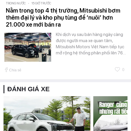
TRONG NƯỚC
-
15 GIỜ TRƯỚC
Nằm trong top 4 thị trường, Mitsubishi bơm
thêm đại lý và kho phụ tùng để ‘nuôi’ hơn
21.000 xe mới bán ra
Khi dịch vụ sau bán hàng ngày càng
được người mua xe quan tâm,
Mitsubishi Motors Việt Nam tiếp tục
mở rộng hệ thống phân phối lên 76…
0
Chia sẻ
ĐÁNH GIÁ XE