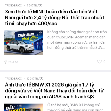
TRONG NƯỚC
-
7 GIỜ TRƯỚC
Xem thực tế MINI thuần điện đầu tiên Việt
Nam giá hơn 2,4 tỷ đồng: Nội thất trau chuốt
tỉ mỉ, chạy hơn 400/sạc
Không còn những đường nét bo tròn
quen thuộc, MINI Aceman mang đến
một diện mạo vuông vức và hiện đại
hơn, đồng thời trở thành mẫu SUV…
0
Chia sẻ
TRONG NƯỚC
-
10 GIỜ TRƯỚC
Ảnh thực tế BMW X1 2026 giá gần 1,7 tỷ
đồng vừa về Việt Nam: Thay đổi toàn diện từ
ngoài vào trong, có ADAS cạnh tranh Q3
Ở thế hệ mới, BMW X1 không chỉ
thay đổi về kiểu dáng mà còn được