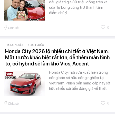
đấu giá trị giá 80 triệu đồng trên xe
của Tự Long cũng trở thành tâm
điểm chú ý.
0
Chia sẻ
TRONG NƯỚC
-
4 GIỜ TRƯỚC
Honda City 2026 lộ nhiều chi tiết ở Việt Nam:
Mặt trước khác biệt rất lớn, dễ thêm màn hình
to, có hybrid sẽ làm khó Vios, Accent
Honda City mới vừa xuất hiện trong
công báo sở hữu công nghiệp tại
Việt Nam. Phiên bản nâng cấp này sở
hữu nhiều cải tiến đáng giá về thiết…
0
Chia sẻ