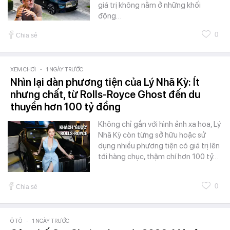
giá trị không nằm ở những khối
động…
0
Chia sẻ
XEM CHƠI
-
1 NGÀY TRƯỚC
Nhìn lại dàn phương tiện của Lý Nhã Kỳ: Ít
nhưng chất, từ Rolls-Royce Ghost đến du
thuyền hơn 100 tỷ đồng
Không chỉ gắn với hình ảnh xa hoa, Lý
Nhã Kỳ còn từng sở hữu hoặc sử
dụng nhiều phương tiện có giá trị lên
tới hàng chục, thậm chí hơn 100 tỷ…
0
Chia sẻ
Ô TÔ
-
1 NGÀY TRƯỚC