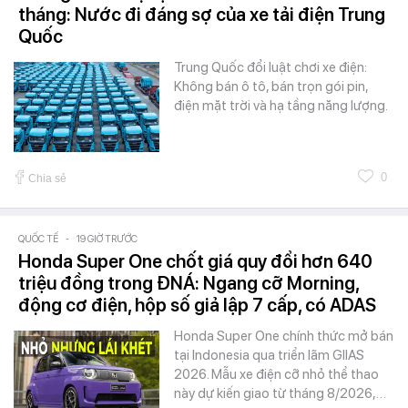
tháng: Nước đi đáng sợ của xe tải điện Trung
Quốc
Trung Quốc đổi luật chơi xe điện:
Không bán ô tô, bán trọn gói pin,
điện mặt trời và hạ tầng năng lượng.
0
Chia sẻ
QUỐC TẾ
-
19 GIỜ TRƯỚC
Honda Super One chốt giá quy đổi hơn 640
triệu đồng trong ĐNÁ: Ngang cỡ Morning,
động cơ điện, hộp số giả lập 7 cấp, có ADAS
Honda Super One chính thức mở bán
tại Indonesia qua triển lãm GIIAS
2026. Mẫu xe điện cỡ nhỏ thể thao
này dự kiến giao từ tháng 8/2026,…