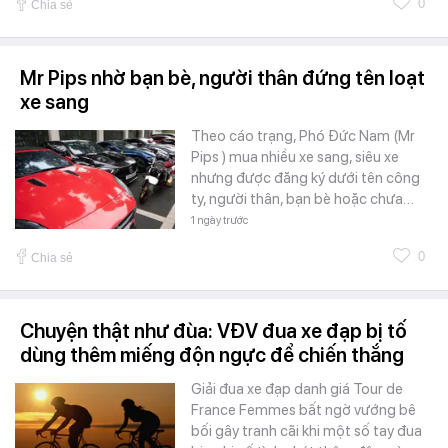
0
Chia sẻ
Mr Pips nhờ bạn bè, người thân đứng tên loạt
xe sang
Theo cáo trạng, Phó Đức Nam (Mr
Pips ) mua nhiều xe sang, siêu xe
nhưng được đăng ký dưới tên công
ty, người thân, bạn bè hoặc chưa…
1 ngày trước
0
Chia sẻ
Chuyện thật như đùa: VĐV đua xe đạp bị tố
dùng thêm miếng độn ngực để chiến thắng
Giải đua xe đạp danh giá Tour de
France Femmes bất ngờ vướng bê
bối gây tranh cãi khi một số tay đua