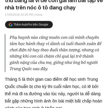
thu bằng lái vì để con gái làm bài tập về
nhà trên nóc ô tô đang chạy
17/05/2018 20:30 PM
| Hana
Thêm AutoPro trên Google
Phụ huynh nào cũng muốn con cái mình chuyên
tâm học hành thay vì dành cả tuổi thanh xuân để
chơi điện tử hay theo đuổi thần tượng, nhưng có
những khi con cái chăm chỉ quá lại trở thành
gánh nặng của cha mẹ, giống như ông bố người
Trung Quốc sau đây.
Tháng 5 là thời gian cao điểm để học sinh Trung
Quốc chuẩn bị cho kỳ thi cuối năm học, có lẽ bởi
thế mà đi ra đường vào lúc này, người ta dễ dàng
bắt gặp những hình ảnh ôn bài miệt bất chấp hoàn