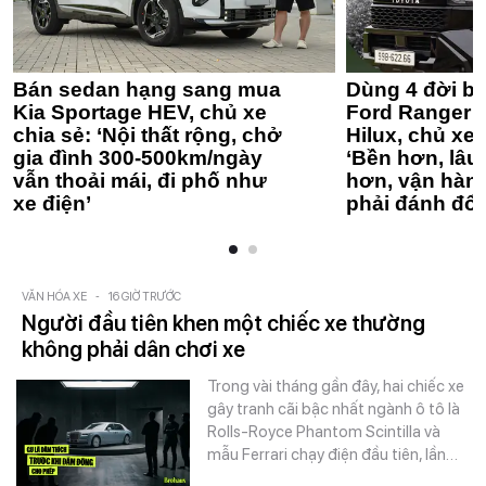
Bán sedan hạng sang mua
Dùng 4 đời bá
Kia Sportage HEV, chủ xe
Ford Ranger 
chia sẻ: ‘Nội thất rộng, chở
Hilux, chủ xe 
gia đình 300-500km/ngày
‘Bền hơn, lâu 
vẫn thoải mái, đi phố như
hơn, vận hàn
xe điện’
phải đánh đổi
VĂN HÓA XE
-
16 GIỜ TRƯỚC
Người đầu tiên khen một chiếc xe thường
không phải dân chơi xe
Trong vài tháng gần đây, hai chiếc xe
gây tranh cãi bậc nhất ngành ô tô là
Rolls-Royce Phantom Scintilla và
mẫu Ferrari chạy điện đầu tiên, lần…