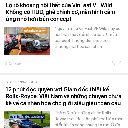
Lộ rõ khoang nội thất của VinFast VF Wild:
Không có HUD, ghế chỉnh cơ, màn hình cảm
ứng nhỏ hơn bản concept
Nguyên mẫu VinFast VF Wild này có
nội thất thay đổi nhiều so với mẫu
concept, hướng đến mục tiêu
thương mại hóa sản phẩm.
0
Chia sẻ
Ô TÔ
-
1 NGÀY TRƯỚC
12 phút độc quyền với Giám đốc thiết kế
Rolls-Royce: Việt Nam và những chuyện chưa
kể về cá nhân hóa cho giới siêu giàu toàn cầu
Thế giới của những chiếc Rolls-
Royce triệu đô luôn phủ một lớp màn
bí ẩn khiến công chúng tò mò. Ở đó,