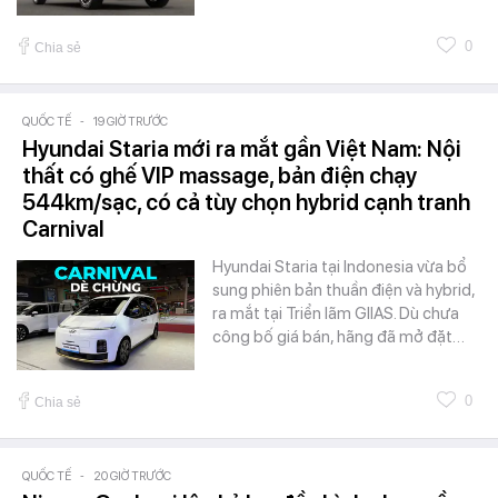
0
Chia sẻ
QUỐC TẾ
-
19 GIỜ TRƯỚC
Hyundai Staria mới ra mắt gần Việt Nam: Nội
thất có ghế VIP massage, bản điện chạy
544km/sạc, có cả tùy chọn hybrid cạnh tranh
Carnival
Hyundai Staria tại Indonesia vừa bổ
sung phiên bản thuần điện và hybrid,
ra mắt tại Triển lãm GIIAS. Dù chưa
công bố giá bán, hãng đã mở đặt…
0
Chia sẻ
QUỐC TẾ
-
20 GIỜ TRƯỚC