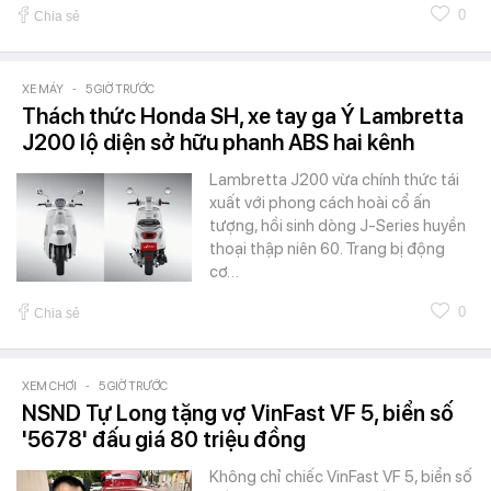
0
Chia sẻ
XE MÁY
-
5 GIỜ TRƯỚC
Thách thức Honda SH, xe tay ga Ý Lambretta
J200 lộ diện sở hữu phanh ABS hai kênh
Lambretta J200 vừa chính thức tái
xuất với phong cách hoài cổ ấn
tượng, hồi sinh dòng J-Series huyền
thoại thập niên 60. Trang bị động
cơ…
0
Chia sẻ
XEM CHƠI
-
5 GIỜ TRƯỚC
NSND Tự Long tặng vợ VinFast VF 5, biển số
'5678' đấu giá 80 triệu đồng
Không chỉ chiếc VinFast VF 5, biển số