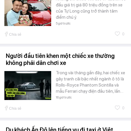
đấu giá trị giá 80 triệu đồng trên xe
của Tự Long cũng trở thành tâm
điểm chú ý.
5 giờ trước
0
Chia sẻ
Người đầu tiên khen một chiếc xe thường
không phải dân chơi xe
Trong vài tháng gần đây, hai chiếc xe
gây tranh cãi bậc nhất ngành ô tô là
Rolls-Royce Phantom Scintilla và
mẫu Ferrari chạy điện đầu tiên, lần…
16 giờ trước
0
Chia sẻ
Du khách Ấn Độ lên tiếng vụ đi taxi ở Việt