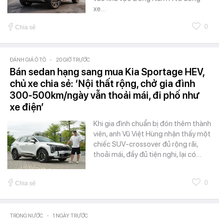
xe…
0
Chia sẻ
ĐÁNH GIÁ Ô TÔ
-
20 GIỜ TRƯỚC
Bán sedan hạng sang mua Kia Sportage HEV,
chủ xe chia sẻ: ‘Nội thất rộng, chở gia đình
300-500km/ngày vẫn thoải mái, đi phố như
xe điện’
Khi gia đình chuẩn bị đón thêm thành
viên, anh Vũ Việt Hùng nhận thấy một
chiếc SUV-crossover đủ rộng rãi,
thoải mái, đầy đủ tiện nghi, lại có…
0
Chia sẻ
TRONG NƯỚC
-
1 NGÀY TRƯỚC