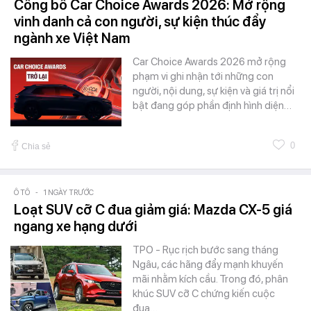
Công bố Car Choice Awards 2026: Mở rộng
vinh danh cả con người, sự kiện thúc đẩy
ngành xe Việt Nam
Car Choice Awards 2026 mở rộng
phạm vi ghi nhận tới những con
người, nội dung, sự kiện và giá trị nổi
bật đang góp phần định hình diện…
0
Chia sẻ
Ô TÔ
-
1 NGÀY TRƯỚC
Loạt SUV cỡ C đua giảm giá: Mazda CX-5 giá
ngang xe hạng dưới
TPO - Rục rịch bước sang tháng
Ngâu, các hãng đẩy mạnh khuyến
mãi nhằm kích cầu. Trong đó, phân
khúc SUV cỡ C chứng kiến cuộc
đua…