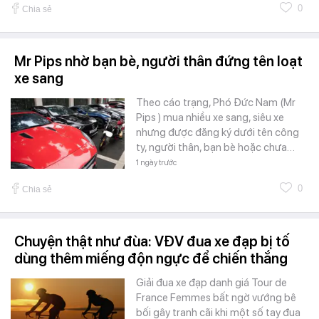
0
Chia sẻ
Mr Pips nhờ bạn bè, người thân đứng tên loạt
xe sang
Theo cáo trạng, Phó Đức Nam (Mr
Pips ) mua nhiều xe sang, siêu xe
nhưng được đăng ký dưới tên công
ty, người thân, bạn bè hoặc chưa…
1 ngày trước
0
Chia sẻ
Chuyện thật như đùa: VĐV đua xe đạp bị tố
dùng thêm miếng độn ngực để chiến thắng
Giải đua xe đạp danh giá Tour de
France Femmes bất ngờ vướng bê
bối gây tranh cãi khi một số tay đua