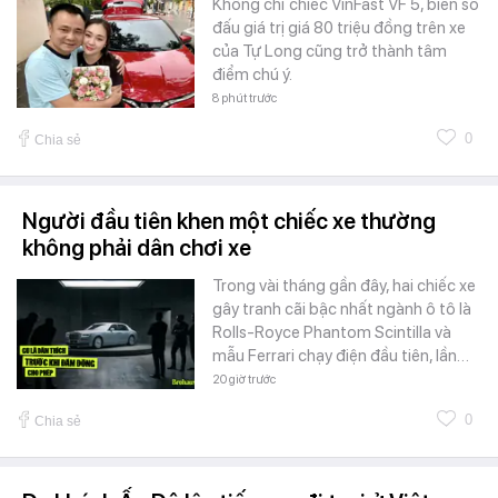
Không chỉ chiếc VinFast VF 5, biển số
đấu giá trị giá 80 triệu đồng trên xe
của Tự Long cũng trở thành tâm
điểm chú ý.
8 phút trước
0
Chia sẻ
Người đầu tiên khen một chiếc xe thường
không phải dân chơi xe
Trong vài tháng gần đây, hai chiếc xe
gây tranh cãi bậc nhất ngành ô tô là
Rolls-Royce Phantom Scintilla và
mẫu Ferrari chạy điện đầu tiên, lần…
20 giờ trước
0
Chia sẻ