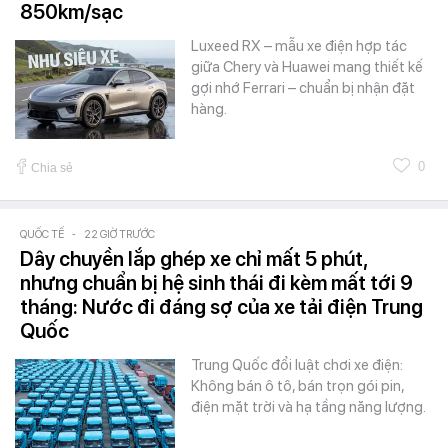
850km/sạc
Luxeed RX – mẫu xe điện hợp tác
giữa Chery và Huawei mang thiết kế
gợi nhớ Ferrari – chuẩn bị nhận đặt
hàng.
0
Chia sẻ
QUỐC TẾ
-
22 GIỜ TRƯỚC
Dây chuyền lắp ghép xe chỉ mất 5 phút,
nhưng chuẩn bị hệ sinh thái đi kèm mất tới 9
tháng: Nước đi đáng sợ của xe tải điện Trung
Quốc
Trung Quốc đổi luật chơi xe điện:
Không bán ô tô, bán trọn gói pin,
điện mặt trời và hạ tầng năng lượng.