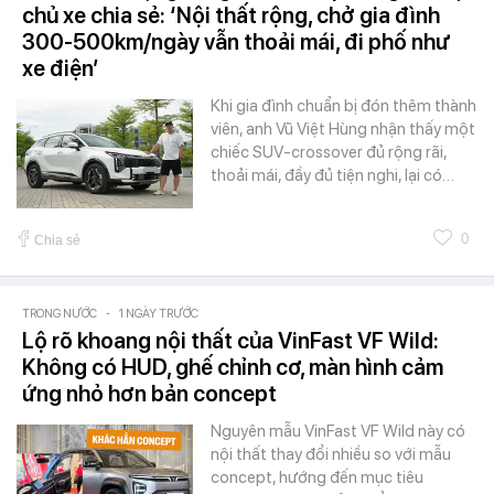
chủ xe chia sẻ: ‘Nội thất rộng, chở gia đình
300-500km/ngày vẫn thoải mái, đi phố như
xe điện’
Khi gia đình chuẩn bị đón thêm thành
viên, anh Vũ Việt Hùng nhận thấy một
chiếc SUV-crossover đủ rộng rãi,
thoải mái, đầy đủ tiện nghi, lại có…
0
Chia sẻ
TRONG NƯỚC
-
1 NGÀY TRƯỚC
Lộ rõ khoang nội thất của VinFast VF Wild:
Không có HUD, ghế chỉnh cơ, màn hình cảm
ứng nhỏ hơn bản concept
Nguyên mẫu VinFast VF Wild này có
nội thất thay đổi nhiều so với mẫu
concept, hướng đến mục tiêu