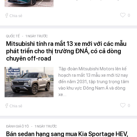
0
Chia sẻ
QUỐC TẾ
-
1 NGÀY TRƯỚC
Mitsubishi tính ra mắt 13 xe mới với các mẫu
phát triển cho thị trường ĐNÁ, có cả dòng
chuyên off-road
Tập đoàn Mitsubishi Motors lên kế
hoạch ra mắt 13 mẫu xe mới từ nay
đến năm 2031, tập trung trọng tâm
vào khu vực Đông Nam Á và dòng
xe…
0
Chia sẻ
ĐÁNH GIÁ Ô TÔ
-
1 NGÀY TRƯỚC
Bán sedan hạng sang mua Kia Sportage HEV,