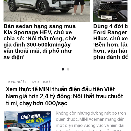
Bán sedan hạng sang mua
Dùng 4 đời bá
Kia Sportage HEV, chủ xe
Ford Ranger 
chia sẻ: ‘Nội thất rộng, chở
Hilux, chủ xe 
gia đình 300-500km/ngày
‘Bền hơn, lâu 
vẫn thoải mái, đi phố như
hơn, vận hàn
xe điện’
phải đánh đổi
TRONG NƯỚC
-
12 GIỜ TRƯỚC
Xem thực tế MINI thuần điện đầu tiên Việt
Nam giá hơn 2,4 tỷ đồng: Nội thất trau chuốt
tỉ mỉ, chạy hơn 400/sạc
Không còn những đường nét bo tròn
quen thuộc, MINI Aceman mang đến
một diện mạo vuông vức và hiện đại