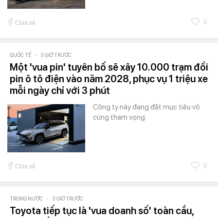
0
Chia sẻ
QUỐC TẾ
-
3 GIỜ TRƯỚC
Một 'vua pin' tuyên bố sẽ xây 10.000 trạm đổi
pin ô tô điện vào năm 2028, phục vụ 1 triệu xe
mỗi ngày chỉ với 3 phút
Công ty này đang đặt mục tiêu vô
cùng tham vọng.
0
Chia sẻ
TRONG NƯỚC
-
3 GIỜ TRƯỚC
Toyota tiếp tục là 'vua doanh số' toàn cầu,