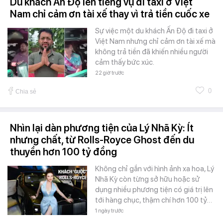
Du khách Ấn Độ lên tiếng vụ đi taxi ở Việt
Nam chỉ cảm ơn tài xế thay vì trả tiền cuốc xe
Sự việc một du khách Ấn Độ đi taxi ở
Việt Nam nhưng chỉ cảm ơn tài xế mà
không trả tiền đã khiến nhiều người
cảm thấy bức xúc.
22 giờ trước
0
Chia sẻ
Nhìn lại dàn phương tiện của Lý Nhã Kỳ: Ít
nhưng chất, từ Rolls-Royce Ghost đến du
thuyền hơn 100 tỷ đồng
Không chỉ gắn với hình ảnh xa hoa, Lý
Nhã Kỳ còn từng sở hữu hoặc sử
dụng nhiều phương tiện có giá trị lên
tới hàng chục, thậm chí hơn 100 tỷ…
1 ngày trước