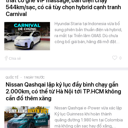
thất có ghế VIP massage, bản điện chạy
544km/sạc, có cả tùy chọn hybrid cạnh tranh
Carnival
Hyundai Staria tại Indonesia vừa bổ
sung phiên bản thuần điện và hybrid,
ra mắt tại Triển lãm GIIAS. Dù chưa
công bố giá bán, hãng đã mở đặt…
0
Chia sẻ
QUỐC TẾ
-
1 NGÀY TRƯỚC
Nissan Qashqai lập kỷ lục đầy bình chạy gần
2.000km, có thể từ Hà Nội tới TP.HCM không
cần đổ thêm xăng
Nissan Qashqai e-Power vừa xác lập
Kỷ lục Guinness khi hoàn thành
quãng đường 1.980 km tại Colombia
mà không cần sạc hay đổ xăng,…