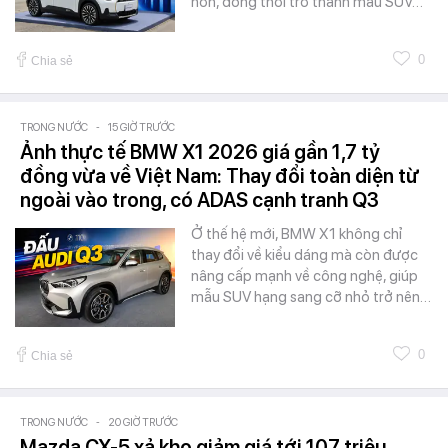
hơn, đồng thời trở thành mẫu SUV…
0
Chia sẻ
TRONG NƯỚC
-
15 GIỜ TRƯỚC
Ảnh thực tế BMW X1 2026 giá gần 1,7 tỷ
đồng vừa về Việt Nam: Thay đổi toàn diện từ
ngoài vào trong, có ADAS cạnh tranh Q3
Ở thế hệ mới, BMW X1 không chỉ
thay đổi về kiểu dáng mà còn được
nâng cấp mạnh về công nghệ, giúp
mẫu SUV hạng sang cỡ nhỏ trở nên…
0
Chia sẻ
TRONG NƯỚC
-
20 GIỜ TRƯỚC
Mazda CX-5 xả kho giảm giá tới 107 triệu