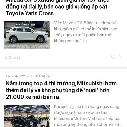
đồng tại đại lý, bản cao giá xuống áp sát
Toyota Yaris Cross
Việc Mazda CX-5 liên tục được xả
kho, giảm giá có thể là tín hiệu cho
thấy ngày ra mắt phiên bản mới
không còn quá xa.
0
Chia sẻ
TRONG NƯỚC
-
20 GIỜ TRƯỚC
Nằm trong top 4 thị trường, Mitsubishi bơm
thêm đại lý và kho phụ tùng để ‘nuôi’ hơn
21.000 xe mới bán ra
Khi dịch vụ sau bán hàng ngày càng
được người mua xe quan tâm,
Mitsubishi Motors Việt Nam tiếp tục
mở rộng hệ thống phân phối lên 76…