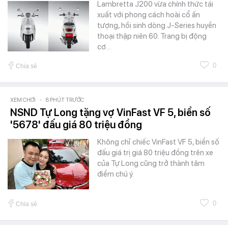
Lambretta J200 vừa chính thức tái
xuất với phong cách hoài cổ ấn
tượng, hồi sinh dòng J-Series huyền
thoại thập niên 60. Trang bị động
cơ…
0
Chia sẻ
XEM CHƠI
-
8 PHÚT TRƯỚC
NSND Tự Long tặng vợ VinFast VF 5, biển số
'5678' đấu giá 80 triệu đồng
Không chỉ chiếc VinFast VF 5, biển số
đấu giá trị giá 80 triệu đồng trên xe
của Tự Long cũng trở thành tâm
điểm chú ý.
0
Chia sẻ