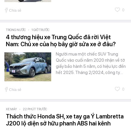
0
Chia sẻ
TRONG NƯỚC
-
1 GIỜ TRƯỚC
4 thương hiệu xe Trung Quốc đã rời Việt
Nam: Chủ xe của họ bây giờ sửa xe ở đâu?
Người mua một chiếc SUV Trung
Quốc vào cuối năm 2020 nhận về tờ
giấy bảo hành 5 năm, có hiệu lực đến
hết 2025. Tháng 2/2024, công ty…
0
Chia sẻ
XE MÁY
-
22 PHÚT TRƯỚC
Thách thức Honda SH, xe tay ga Ý Lambretta
J200 lộ diện sở hữu phanh ABS hai kênh