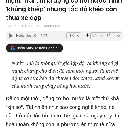
niệm: Trái tim là động cơ hơi nước, nhìn
'khủng khiếp' nhưng tốc độ khéo còn
thua xe đạp
16/08/2021 12:00 PM
| Thanh Linh
Nghe đọc bài
2:57
Thêm AutoPro trên Google
Nước Anh là một quốc gia lập dị. Và không có gì
minh chứng cho điều đó hơn một người đam mê
động cơ sức kéo đã chuyển đổi chiếc Land Rover
của mình sang chạy bằng hơi nước.
Đã có một thời, động cơ hơi nước là một thứ khá
"xịn sò". Tất nhiên như bao công nghệ khác, nó
dần trở nên lỗi thời theo thời gian và ngày nay thì
hoàn toàn không còn là phương án thực tế nữa.