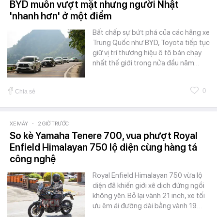
BYD muốn vượt mặt nhưng người Nhật
'nhanh hơn' ở một điểm
Bất chấp sự bứt phá của các hãng xe
Trung Quốc như BYD, Toyota tiếp tục
giữ vị trí thương hiệu ô tô bán chạy
nhất thế giới trong nửa đầu năm…
0
Chia sẻ
XE MÁY
-
2 GIỜ TRƯỚC
So kè Yamaha Tenere 700, vua phượt Royal
Enfield Himalayan 750 lộ diện cùng hàng tá
công nghệ
Royal Enfield Himalayan 750 vừa lộ
diện đã khiến giới xê dịch đứng ngồi
không yên. Bỏ lại vành 21 inch, xe tối
ưu êm ái đường dài bằng vành 19…