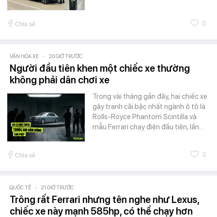
0
Chia sẻ
VĂN HÓA XE
-
20 GIỜ TRƯỚC
Người đầu tiên khen một chiếc xe thường
không phải dân chơi xe
Trong vài tháng gần đây, hai chiếc xe
gây tranh cãi bậc nhất ngành ô tô là
Rolls-Royce Phantom Scintilla và
mẫu Ferrari chạy điện đầu tiên, lần…
0
Chia sẻ
QUỐC TẾ
-
21 GIỜ TRƯỚC
Trông rất Ferrari nhưng tên nghe như Lexus,
chiếc xe này mạnh 585hp, có thể chạy hơn