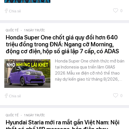
0
Chia sẻ
QUỐC TẾ
-
1 NGÀY TRƯỚC
Honda Super One chốt giá quy đổi hơn 640
triệu đồng trong ĐNÁ: Ngang cỡ Morning,
động cơ điện, hộp số giả lập 7 cấp, có ADAS
Honda Super One chính thức mở bán
tại Indonesia qua triển lãm GIIAS
2026. Mẫu xe điện cỡ nhỏ thể thao
này dự kiến giao từ tháng 8/2026,…
0
Chia sẻ
QUỐC TẾ
-
1 NGÀY TRƯỚC
Hyundai Staria mới ra mắt gần Việt Nam: Nội