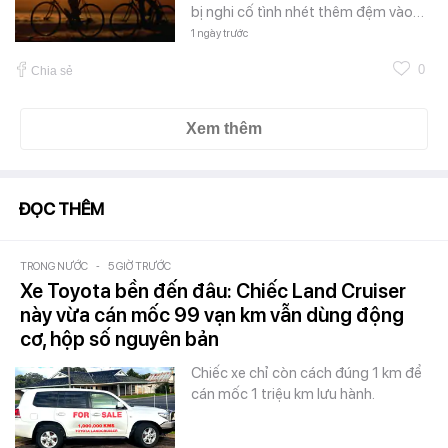
bị nghi cố tình nhét thêm đệm vào…
1 ngày trước
0
Chia sẻ
Xem thêm
ĐỌC THÊM
TRONG NƯỚC
-
5 GIỜ TRƯỚC
Xe Toyota bền đến đâu: Chiếc Land Cruiser
này vừa cán mốc 99 vạn km vẫn dùng động
cơ, hộp số nguyên bản
Chiếc xe chỉ còn cách đúng 1 km để
cán mốc 1 triệu km lưu hành.