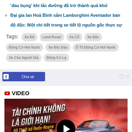
'đau bụng' khi tắc đường đã trở thành quá khứ
Đại gia lan Hoà Bình sắm Lamborghini Aventador bản
độ độc: Một chi tiết trong xe tiết lộ nguồn gốc thực sự
Tags:
Xe Độ
Land Rover
Xe Cổ
Xe Độc
Động Cơ Hơi Nước
Xe Độc Đáo
Ô Tô Động Cơ Hơi Nước
Xe Cho Người Già
Động Cơ Lạ
Chia sẻ
0
VIDEO