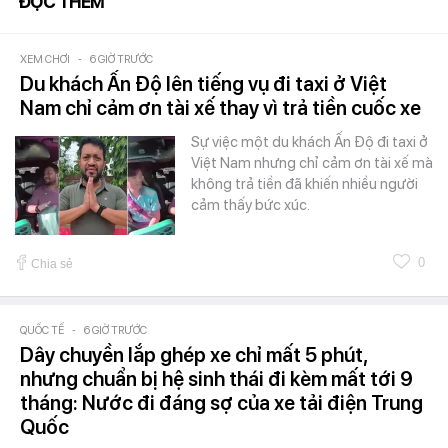
ĐỌC THÊM
XEM CHƠI
-
6 GIỜ TRƯỚC
Du khách Ấn Độ lên tiếng vụ đi taxi ở Việt
Nam chỉ cảm ơn tài xế thay vì trả tiền cuốc xe
Sự việc một du khách Ấn Độ đi taxi ở
Việt Nam nhưng chỉ cảm ơn tài xế mà
không trả tiền đã khiến nhiều người
cảm thấy bức xúc.
0
Chia sẻ
QUỐC TẾ
-
6 GIỜ TRƯỚC
Dây chuyền lắp ghép xe chỉ mất 5 phút,
nhưng chuẩn bị hệ sinh thái đi kèm mất tới 9
tháng: Nước đi đáng sợ của xe tải điện Trung
Quốc