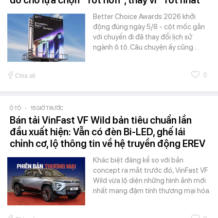
do cho lựa chọn "Tốt hơn", thay vì "Tốt nhất"
Better Choice Awards 2026 khởi
động đúng ngày 5/8 - cột mốc gắn
với chuyến đi đã thay đổi lịch sử
ngành ô tô. Câu chuyện ấy cũng…
0
Chia sẻ
Ô TÔ
-
15 GIỜ TRƯỚC
Bán tải VinFast VF Wild bản tiêu chuẩn lần
đầu xuất hiện: Vẫn có đèn Bi-LED, ghế lái
chỉnh cơ, lộ thông tin về hệ truyền động EREV
Khác biệt đáng kể so với bản
concept ra mắt trước đó, VinFast VF
Wild vừa lộ diện những hình ảnh mới
nhất mang đậm tính thương mại hóa.