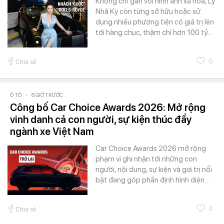
Không chỉ gắn với hình ảnh xa hoa, Lý
Nhã Kỳ còn từng sở hữu hoặc sử
dụng nhiều phương tiện có giá trị lên
tới hàng chục, thậm chí hơn 100 tỷ…
0
Chia sẻ
Ô TÔ
-
8 GIỜ TRƯỚC
Công bố Car Choice Awards 2026: Mở rộng
vinh danh cả con người, sự kiện thúc đẩy
ngành xe Việt Nam
Car Choice Awards 2026 mở rộng
phạm vi ghi nhận tới những con
người, nội dung, sự kiện và giá trị nổi
bật đang góp phần định hình diện…
0
Chia sẻ