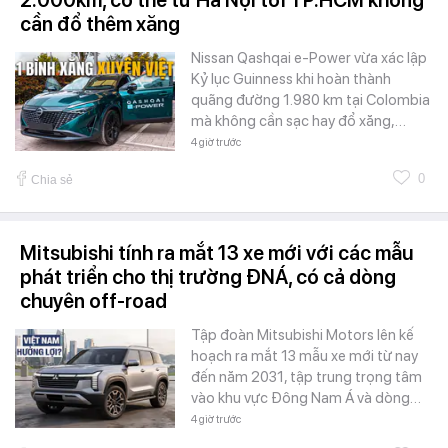
cần đổ thêm xăng
Nissan Qashqai e-Power vừa xác lập
Kỷ lục Guinness khi hoàn thành
quãng đường 1.980 km tại Colombia
mà không cần sạc hay đổ xăng,…
4 giờ trước
0
Chia sẻ
Mitsubishi tính ra mắt 13 xe mới với các mẫu
phát triển cho thị trường ĐNÁ, có cả dòng
chuyên off-road
Tập đoàn Mitsubishi Motors lên kế
hoạch ra mắt 13 mẫu xe mới từ nay
đến năm 2031, tập trung trọng tâm
vào khu vực Đông Nam Á và dòng…
4 giờ trước