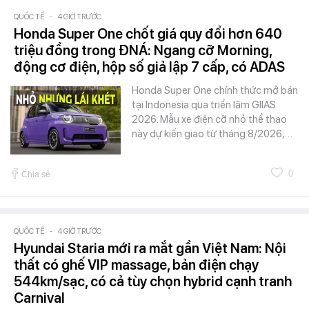
QUỐC TẾ
-
4 GIỜ TRƯỚC
Honda Super One chốt giá quy đổi hơn 640
triệu đồng trong ĐNÁ: Ngang cỡ Morning,
động cơ điện, hộp số giả lập 7 cấp, có ADAS
Honda Super One chính thức mở bán
tại Indonesia qua triển lãm GIIAS
2026. Mẫu xe điện cỡ nhỏ thể thao
này dự kiến giao từ tháng 8/2026,…
0
Chia sẻ
QUỐC TẾ
-
4 GIỜ TRƯỚC
Hyundai Staria mới ra mắt gần Việt Nam: Nội
thất có ghế VIP massage, bản điện chạy
544km/sạc, có cả tùy chọn hybrid cạnh tranh
Carnival