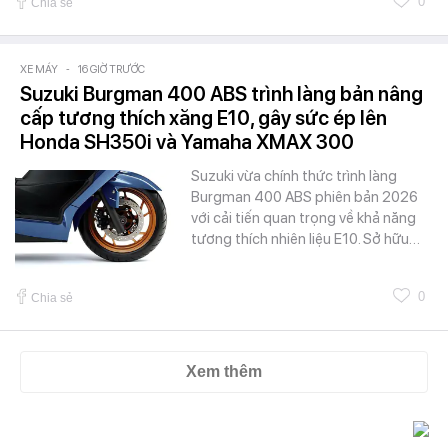
0
Chia sẻ
XE MÁY
-
16 GIỜ TRƯỚC
Suzuki Burgman 400 ABS trình làng bản nâng
cấp tương thích xăng E10, gây sức ép lên
Honda SH350i và Yamaha XMAX 300
Suzuki vừa chính thức trình làng
Burgman 400 ABS phiên bản 2026
với cải tiến quan trọng về khả năng
tương thích nhiên liệu E10. Sở hữu…
0
Chia sẻ
Xem thêm