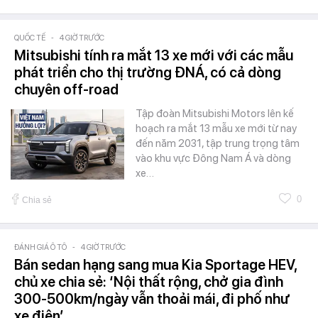
QUỐC TẾ
-
4 GIỜ TRƯỚC
Mitsubishi tính ra mắt 13 xe mới với các mẫu
phát triển cho thị trường ĐNÁ, có cả dòng
chuyên off-road
Tập đoàn Mitsubishi Motors lên kế
hoạch ra mắt 13 mẫu xe mới từ nay
đến năm 2031, tập trung trọng tâm
vào khu vực Đông Nam Á và dòng
xe…
0
Chia sẻ
ĐÁNH GIÁ Ô TÔ
-
4 GIỜ TRƯỚC
Bán sedan hạng sang mua Kia Sportage HEV,
chủ xe chia sẻ: ‘Nội thất rộng, chở gia đình
300-500km/ngày vẫn thoải mái, đi phố như
xe điện’