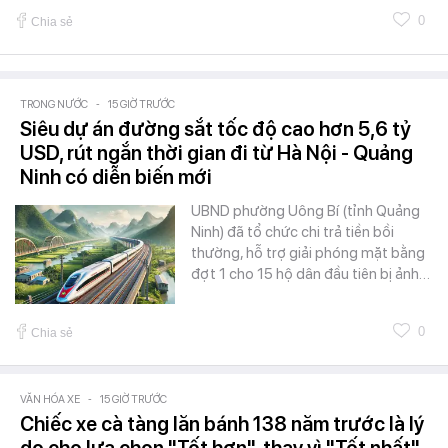
0
Chia sẻ
TRONG NƯỚC
-
15 GIỜ TRƯỚC
Siêu dự án đường sắt tốc độ cao hơn 5,6 tỷ
USD, rút ngắn thời gian đi từ Hà Nội - Quảng
Ninh có diễn biến mới
UBND phường Uông Bí (tỉnh Quảng
Ninh) đã tổ chức chi trả tiền bồi
thường, hỗ trợ giải phóng mặt bằng
đợt 1 cho 15 hộ dân đầu tiên bị ảnh…
0
Chia sẻ
VĂN HÓA XE
-
15 GIỜ TRƯỚC
Chiếc xe cà tàng lăn bánh 138 năm trước là lý