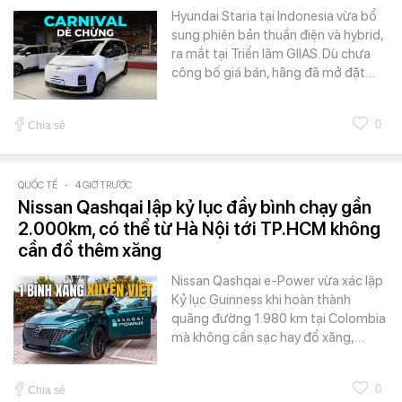
Hyundai Staria tại Indonesia vừa bổ
sung phiên bản thuần điện và hybrid,
ra mắt tại Triển lãm GIIAS. Dù chưa
công bố giá bán, hãng đã mở đặt…
0
Chia sẻ
QUỐC TẾ
-
4 GIỜ TRƯỚC
Nissan Qashqai lập kỷ lục đầy bình chạy gần
2.000km, có thể từ Hà Nội tới TP.HCM không
cần đổ thêm xăng
Nissan Qashqai e-Power vừa xác lập
Kỷ lục Guinness khi hoàn thành
quãng đường 1.980 km tại Colombia
mà không cần sạc hay đổ xăng,…
0
Chia sẻ