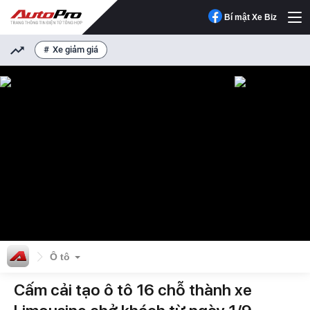
Bí mật Xe Biz
Xe giảm giá
Ô tô
Cấm cải tạo ô tô 16 chỗ thành xe