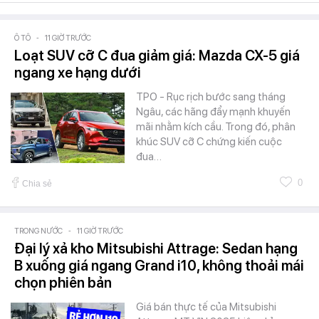
Ô TÔ
-
11 GIỜ TRƯỚC
Loạt SUV cỡ C đua giảm giá: Mazda CX-5 giá
ngang xe hạng dưới
TPO - Rục rịch bước sang tháng
Ngâu, các hãng đẩy mạnh khuyến
mãi nhằm kích cầu. Trong đó, phân
khúc SUV cỡ C chứng kiến cuộc
đua…
0
Chia sẻ
TRONG NƯỚC
-
11 GIỜ TRƯỚC
Đại lý xả kho Mitsubishi Attrage: Sedan hạng
B xuống giá ngang Grand i10, không thoải mái
chọn phiên bản
Giá bán thực tế của Mitsubishi