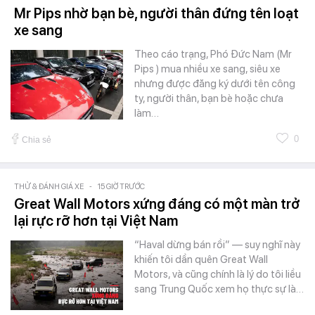
Mr Pips nhờ bạn bè, người thân đứng tên loạt
xe sang
Theo cáo trạng, Phó Đức Nam (Mr
Pips ) mua nhiều xe sang, siêu xe
nhưng được đăng ký dưới tên công
ty, người thân, bạn bè hoặc chưa
làm…
0
Chia sẻ
THỬ & ĐÁNH GIÁ XE
-
15 GIỜ TRƯỚC
Great Wall Motors xứng đáng có một màn trở
lại rực rỡ hơn tại Việt Nam
“Haval dừng bán rồi” — suy nghĩ này
khiến tôi dần quên Great Wall
Motors, và cũng chính là lý do tôi liều
sang Trung Quốc xem họ thực sự là…