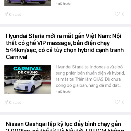
4 giờ trước
0
Chia sẻ
Hyundai Staria mới ra mắt gần Việt Nam: Nội
thất có ghế VIP massage, bản điện chạy
544km/sạc, có cả tùy chọn hybrid cạnh tranh
Carnival
Hyundai Staria tại Indonesia vừa bổ
sung phiên bản thuần điện và hybrid,
ra mắt tại Triển lãm GIIAS. Dù chưa
công bố giá bán, hãng đã mở đặt…
4 giờ trước
0
Chia sẻ
Nissan Qashqai lập kỷ lục đầy bình chạy gần
2.000km, có thể từ Hà Nội tới TP.HCM không