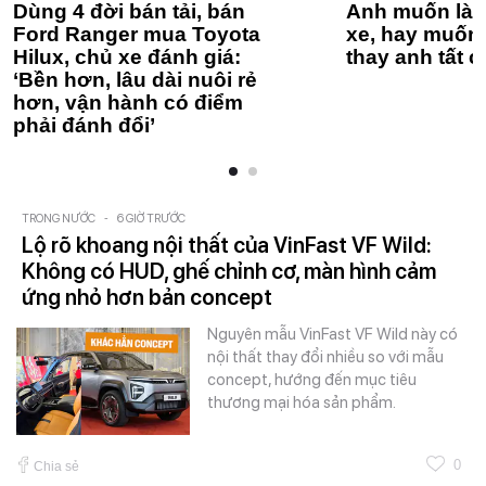
Dùng 4 đời bán tải, bán
Anh muốn làm
Ford Ranger mua Toyota
xe, hay muốn 
Hilux, chủ xe đánh giá:
thay anh tất c
‘Bền hơn, lâu dài nuôi rẻ
hơn, vận hành có điểm
phải đánh đổi’
TRONG NƯỚC
-
6 GIỜ TRƯỚC
Lộ rõ khoang nội thất của VinFast VF Wild:
Không có HUD, ghế chỉnh cơ, màn hình cảm
ứng nhỏ hơn bản concept
Nguyên mẫu VinFast VF Wild này có
nội thất thay đổi nhiều so với mẫu
concept, hướng đến mục tiêu
thương mại hóa sản phẩm.
0
Chia sẻ