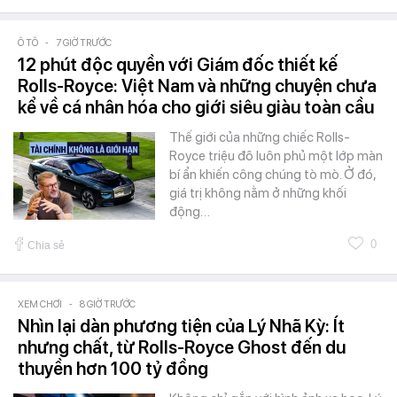
Ô TÔ
-
7 GIỜ TRƯỚC
12 phút độc quyền với Giám đốc thiết kế
Rolls-Royce: Việt Nam và những chuyện chưa
kể về cá nhân hóa cho giới siêu giàu toàn cầu
Thế giới của những chiếc Rolls-
Royce triệu đô luôn phủ một lớp màn
bí ẩn khiến công chúng tò mò. Ở đó,
giá trị không nằm ở những khối
động…
0
Chia sẻ
XEM CHƠI
-
8 GIỜ TRƯỚC
Nhìn lại dàn phương tiện của Lý Nhã Kỳ: Ít
nhưng chất, từ Rolls-Royce Ghost đến du
thuyền hơn 100 tỷ đồng