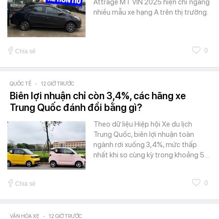
Attrage MT VIN 2025 hiện chỉ ngang
nhiều mẫu xe hạng A trên thị trường.
0
Chia sẻ
QUỐC TẾ
-
12 GIỜ TRƯỚC
Biên lợi nhuận chỉ còn 3,4%, các hãng xe
Trung Quốc đánh đổi bằng gì?
Theo dữ liệu Hiệp hội Xe du lịch
Trung Quốc, biên lợi nhuận toàn
ngành rơi xuống 3,4%, mức thấp
nhất khi so cùng kỳ trong khoảng 5…
0
Chia sẻ
VĂN HÓA XE
-
12 GIỜ TRƯỚC