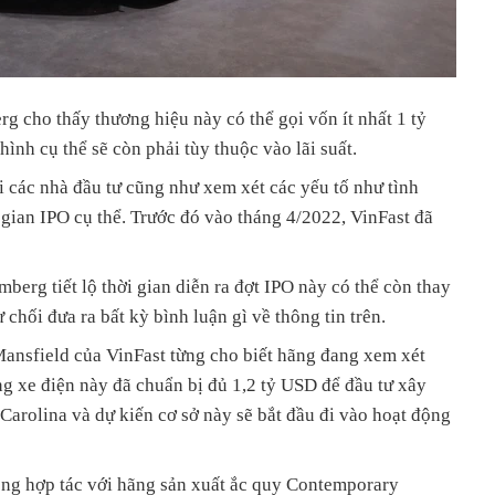
g cho thấy thương hiệu này có thể gọi vốn ít nhất 1 tỷ
ình cụ thể sẽ còn phải tùy thuộc vào lãi suất.
 các nhà đầu tư cũng như xem xét các yếu tố như tình
i gian IPO cụ thể. Trước đó vào tháng 4/2022, VinFast đã
berg tiết lộ thời gian diễn ra đợt IPO này có thể còn thay
 chối đưa ra bất kỳ bình luận gì về thông tin trên.
nsfield của VinFast từng cho biết hãng đang xem xét
g xe điện này đã chuẩn bị đủ 1,2 tỷ USD để đầu tư xây
Carolina và dự kiến cơ sở này sẽ bắt đầu đi vào hoạt động
ộng hợp tác với hãng sản xuất ắc quy Contemporary