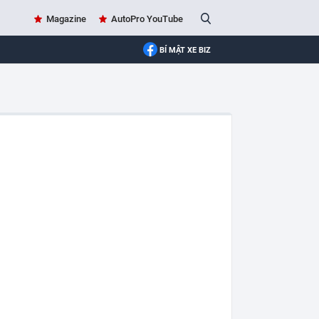
Magazine
AutoPro YouTube
BÍ MẬT XE BIZ