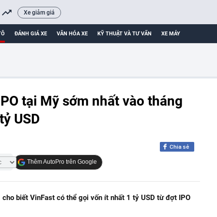
Xe giảm giá
TÔ
ĐÁNH GIÁ XE
VĂN HÓA XE
KỸ THUẬT VÀ TƯ VẤN
XE MÁY
IPO tại Mỹ sớm nhất vào tháng
 tỷ USD
Chia sẻ
Thêm AutoPro trên Google
cho biết VinFast có thể gọi vốn ít nhất 1 tỷ USD từ đợt IPO