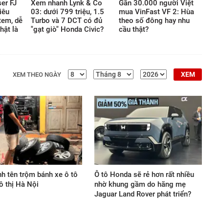
er FJ
Xem nhanh Lynk & Co
Gần 30.000 người Việt
hạn thông thường của thế
iêu
03: dưới 799 triệu, 1.5
mua VinFast VF 2: Hùa
giới vật chất.
tem, dễ
Turbo và 7 DCT có đủ
theo số đông hay nhu
hật là
"gạt giò" Honda Civic?
cầu thật?
XEM
XEM THEO NGÀY
nh tên trộm bánh xe ô tô
Ô tô Honda sẽ rẻ hơn rất nhiều
ô thị Hà Nội
nhờ khung gầm do hãng mẹ
Jaguar Land Rover phát triển?