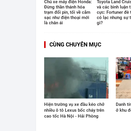
Chủ xe máy điện Honda:
Toyota Land Cruis
Đừng thần thánh hóa
và các bình luận t
trạm đổi pin, tối về cắm
cực: Fortuner đè 
sạc như điện thoại mới
có lạc nhưng sự t
là chân ái
gì?
CÙNG CHUYÊN MỤC
Hiện trường vụ xe đầu kéo chở
Danh tí
nhiều ô tô Lexus bốc cháy trên
ở khu đ
cao tốc Hà Nội - Hải Phòng