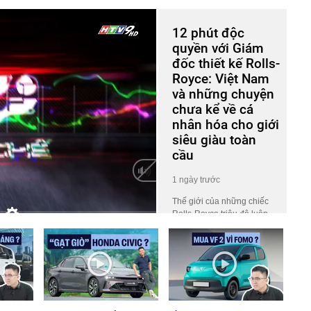
12 phút độc
quyền với Giám
đốc thiết kế Rolls-
Royce: Việt Nam
và những chuyện
chưa kể về cá
nhân hóa cho giới
siêu giàu toàn
cầu
1 ngày trước
Thế giới của những chiếc
Rolls-Royce triệu đô luôn
HD
Auto
phủ một lớp màn bí ẩn khiến
công chúng tò mò. Ở đó, giá
trị không nằm ở những khối
động cơ gầm rú hay logo
lấp lánh, mà ẩn giấu trong
những tiêu chuẩn chế tác
khắt khe thách thức mọi giới