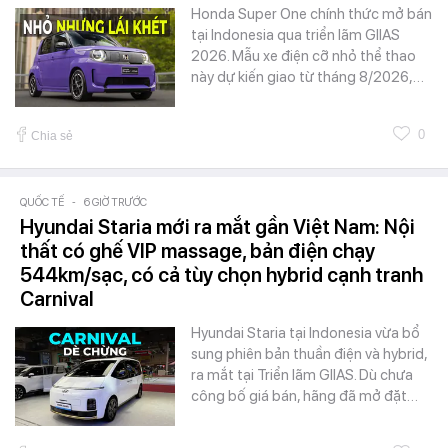
Honda Super One chính thức mở bán
tại Indonesia qua triển lãm GIIAS
2026. Mẫu xe điện cỡ nhỏ thể thao
này dự kiến giao từ tháng 8/2026,…
0
Chia sẻ
QUỐC TẾ
-
6 GIỜ TRƯỚC
Hyundai Staria mới ra mắt gần Việt Nam: Nội
thất có ghế VIP massage, bản điện chạy
544km/sạc, có cả tùy chọn hybrid cạnh tranh
Carnival
Hyundai Staria tại Indonesia vừa bổ
sung phiên bản thuần điện và hybrid,
ra mắt tại Triển lãm GIIAS. Dù chưa
công bố giá bán, hãng đã mở đặt…