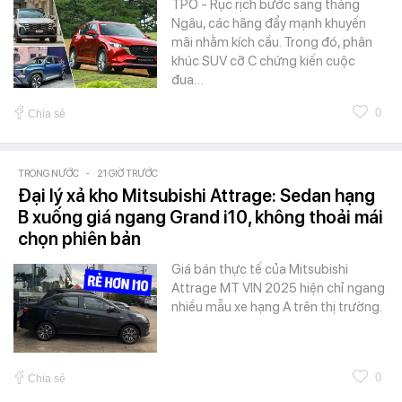
TPO - Rục rịch bước sang tháng
Ngâu, các hãng đẩy mạnh khuyến
mãi nhằm kích cầu. Trong đó, phân
khúc SUV cỡ C chứng kiến cuộc
đua…
0
Chia sẻ
TRONG NƯỚC
-
21 GIỜ TRƯỚC
Đại lý xả kho Mitsubishi Attrage: Sedan hạng
B xuống giá ngang Grand i10, không thoải mái
chọn phiên bản
Giá bán thực tế của Mitsubishi
Attrage MT VIN 2025 hiện chỉ ngang
nhiều mẫu xe hạng A trên thị trường.
0
Chia sẻ