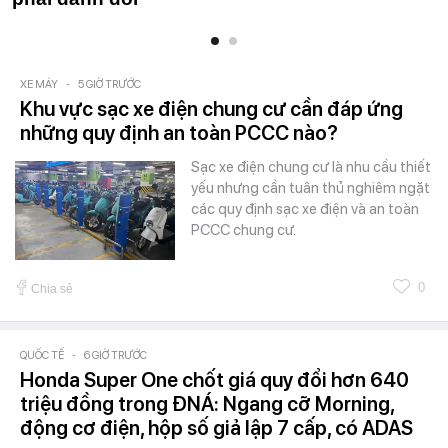
XE MÁY
-
5 GIỜ TRƯỚC
Khu vực sạc xe điện chung cư cần đáp ứng
những quy định an toàn PCCC nào?
Sạc xe điện chung cư là nhu cầu thiết
yếu nhưng cần tuân thủ nghiêm ngặt
các quy định sạc xe điện và an toàn
PCCC chung cư.
0
Chia sẻ
QUỐC TẾ
-
6 GIỜ TRƯỚC
Honda Super One chốt giá quy đổi hơn 640
triệu đồng trong ĐNÁ: Ngang cỡ Morning,
động cơ điện, hộp số giả lập 7 cấp, có ADAS