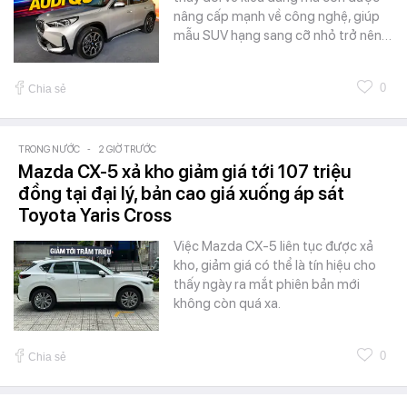
nâng cấp mạnh về công nghệ, giúp
mẫu SUV hạng sang cỡ nhỏ trở nên…
0
Chia sẻ
TRONG NƯỚC
-
2 GIỜ TRƯỚC
Mazda CX-5 xả kho giảm giá tới 107 triệu
đồng tại đại lý, bản cao giá xuống áp sát
Toyota Yaris Cross
Việc Mazda CX-5 liên tục được xả
kho, giảm giá có thể là tín hiệu cho
thấy ngày ra mắt phiên bản mới
không còn quá xa.
0
Chia sẻ