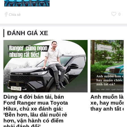
0
Chia sẻ
ĐÁNH GIÁ XE
Dùng 4 đời bán tải, bán
Anh muốn làm
Ford Ranger mua Toyota
xe, hay muốn 
Hilux, chủ xe đánh giá:
thay anh tất c
‘Bền hơn, lâu dài nuôi rẻ
hơn, vận hành có điểm
phải đánh đổi’