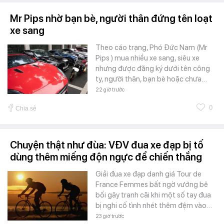
Mr Pips nhờ bạn bè, người thân đứng tên loạt
xe sang
Theo cáo trạng, Phó Đức Nam (Mr
Pips ) mua nhiều xe sang, siêu xe
nhưng được đăng ký dưới tên công
ty, người thân, bạn bè hoặc chưa…
22 giờ trước
0
Chia sẻ
Chuyện thật như đùa: VĐV đua xe đạp bị tố
dùng thêm miếng độn ngực để chiến thắng
Giải đua xe đạp danh giá Tour de
France Femmes bất ngờ vướng bê
bối gây tranh cãi khi một số tay đua
bị nghi cố tình nhét thêm đệm vào…
23 giờ trước