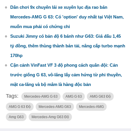
Dân chơi 9x chuyên lái xe xuyên lục địa rao bán
Mercedes-AMG G 63: Có 'option' duy nhất tại Việt Nam,
muốn mua phải có chứng chỉ
Suzuki Jimny có bản độ 6 bánh như G63: Giá đấu 1,45
tỷ đồng, thêm thùng thành bán tải, nâng cấp turbo mạnh
170hp
Cận cảnh VinFast VF 3 độ phong cách quân đội: Cản
trước giống G 63, vô-lăng lấy cảm hứng từ phi thuyền,
mặt ca-lăng và bộ mâm là hàng độc bản
Tags:
Mercedes-AMG G 63
AMG G 63
AMG G63 Độ
AMG G 63 Độ
Mercedes-AMG G63
Mercedes-AMG
Amg G63
Mercedes-Amg G63 Độ