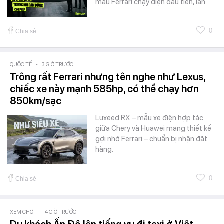
mẫu Ferrari chạy điện đầu tiên, lần…
0
Chia sẻ
QUỐC TẾ
-
3 GIỜ TRƯỚC
Trông rất Ferrari nhưng tên nghe như Lexus,
chiếc xe này mạnh 585hp, có thể chạy hơn
850km/sạc
Luxeed RX – mẫu xe điện hợp tác
giữa Chery và Huawei mang thiết kế
gợi nhớ Ferrari – chuẩn bị nhận đặt
hàng.
0
Chia sẻ
XEM CHƠI
-
4 GIỜ TRƯỚC