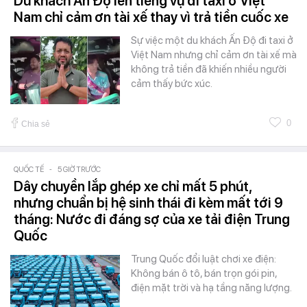
Du khách Ấn Độ lên tiếng vụ đi taxi ở Việt
Nam chỉ cảm ơn tài xế thay vì trả tiền cuốc xe
Sự việc một du khách Ấn Độ đi taxi ở
Việt Nam nhưng chỉ cảm ơn tài xế mà
không trả tiền đã khiến nhiều người
cảm thấy bức xúc.
0
Chia sẻ
QUỐC TẾ
-
5 GIỜ TRƯỚC
Dây chuyền lắp ghép xe chỉ mất 5 phút,
nhưng chuẩn bị hệ sinh thái đi kèm mất tới 9
tháng: Nước đi đáng sợ của xe tải điện Trung
Quốc
Trung Quốc đổi luật chơi xe điện:
Không bán ô tô, bán trọn gói pin,
điện mặt trời và hạ tầng năng lượng.