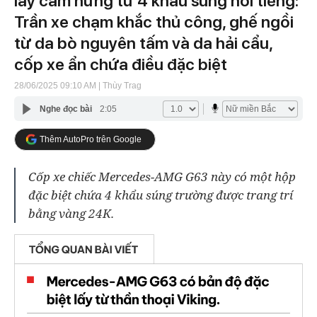
lấy cảm hứng từ 4 khẩu súng nổi tiếng:
Trần xe chạm khắc thủ công, ghế ngồi
từ da bò nguyên tấm và da hải cẩu,
cốp xe ẩn chứa điều đặc biệt
28/06/2025 09:10 AM
| Thùy Trag
Nghe đọc bài
2:05
Thêm AutoPro trên Google
Cốp xe chiếc Mercedes-AMG G63 này có một hộp
đặc biệt chứa 4 khẩu súng trường được trang trí
bằng vàng 24K.