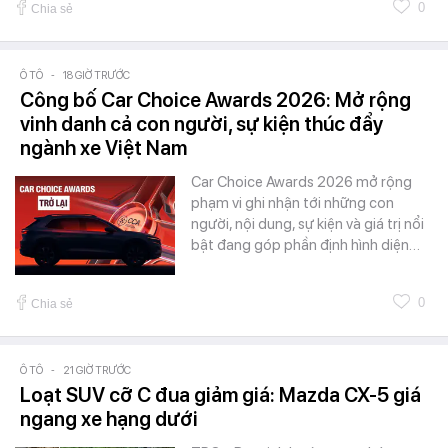
0
Chia sẻ
Ô TÔ
-
18 GIỜ TRƯỚC
Công bố Car Choice Awards 2026: Mở rộng
vinh danh cả con người, sự kiện thúc đẩy
ngành xe Việt Nam
Car Choice Awards 2026 mở rộng
phạm vi ghi nhận tới những con
người, nội dung, sự kiện và giá trị nổi
bật đang góp phần định hình diện…
0
Chia sẻ
Ô TÔ
-
21 GIỜ TRƯỚC
Loạt SUV cỡ C đua giảm giá: Mazda CX-5 giá
ngang xe hạng dưới