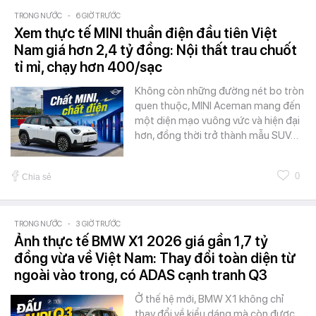
TRONG NƯỚC
-
6 GIỜ TRƯỚC
Xem thực tế MINI thuần điện đầu tiên Việt
Nam giá hơn 2,4 tỷ đồng: Nội thất trau chuốt
tỉ mỉ, chạy hơn 400/sạc
Không còn những đường nét bo tròn
quen thuộc, MINI Aceman mang đến
một diện mạo vuông vức và hiện đại
hơn, đồng thời trở thành mẫu SUV…
0
Chia sẻ
TRONG NƯỚC
-
3 GIỜ TRƯỚC
Ảnh thực tế BMW X1 2026 giá gần 1,7 tỷ
đồng vừa về Việt Nam: Thay đổi toàn diện từ
ngoài vào trong, có ADAS cạnh tranh Q3
Ở thế hệ mới, BMW X1 không chỉ
thay đổi về kiểu dáng mà còn được