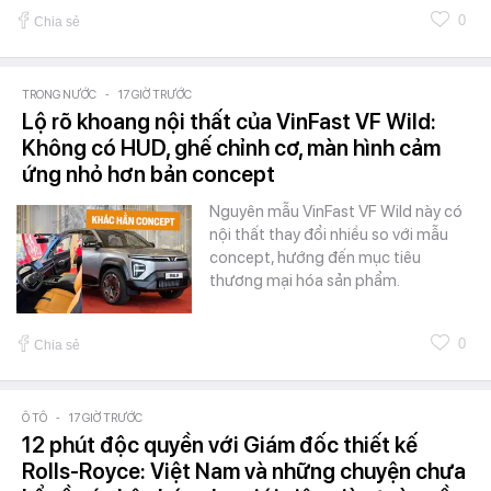
0
Chia sẻ
TRONG NƯỚC
-
17 GIỜ TRƯỚC
Lộ rõ khoang nội thất của VinFast VF Wild:
Không có HUD, ghế chỉnh cơ, màn hình cảm
ứng nhỏ hơn bản concept
Nguyên mẫu VinFast VF Wild này có
nội thất thay đổi nhiều so với mẫu
concept, hướng đến mục tiêu
thương mại hóa sản phẩm.
0
Chia sẻ
Ô TÔ
-
17 GIỜ TRƯỚC
12 phút độc quyền với Giám đốc thiết kế
Rolls-Royce: Việt Nam và những chuyện chưa