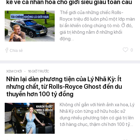
kể về cá nhân hóa cho giới siêu giàu toàn cầu
Thế giới của những chiếc Rolls-
Royce triệu đô luôn phủ một lớp màn
bí ẩn khiến công chúng tò mò. Ở đó,
giá trị không nằm ở những khối
động…
0
Chia sẻ
XEM CHƠI
-
18 GIỜ TRƯỚC
Nhìn lại dàn phương tiện của Lý Nhã Kỳ: Ít
nhưng chất, từ Rolls-Royce Ghost đến du
thuyền hơn 100 tỷ đồng
Không chỉ gắn với hình ảnh xa hoa, Lý
Nhã Kỳ còn từng sở hữu hoặc sử
dụng nhiều phương tiện có giá trị lên
tới hàng chục, thậm chí hơn 100 tỷ…