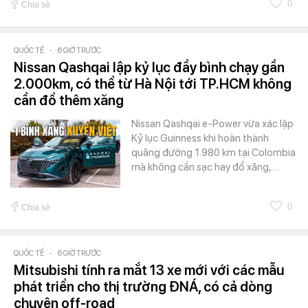
0
Chia sẻ
QUỐC TẾ
-
6 GIỜ TRƯỚC
Nissan Qashqai lập kỷ lục đầy bình chạy gần
2.000km, có thể từ Hà Nội tới TP.HCM không
cần đổ thêm xăng
Nissan Qashqai e-Power vừa xác lập
Kỷ lục Guinness khi hoàn thành
quãng đường 1.980 km tại Colombia
mà không cần sạc hay đổ xăng,…
0
Chia sẻ
QUỐC TẾ
-
6 GIỜ TRƯỚC
Mitsubishi tính ra mắt 13 xe mới với các mẫu
phát triển cho thị trường ĐNÁ, có cả dòng
chuyên off-road