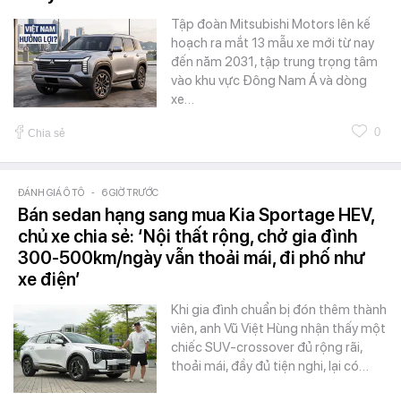
Tập đoàn Mitsubishi Motors lên kế
hoạch ra mắt 13 mẫu xe mới từ nay
đến năm 2031, tập trung trọng tâm
vào khu vực Đông Nam Á và dòng
xe…
0
Chia sẻ
ĐÁNH GIÁ Ô TÔ
-
6 GIỜ TRƯỚC
Bán sedan hạng sang mua Kia Sportage HEV,
chủ xe chia sẻ: ‘Nội thất rộng, chở gia đình
300-500km/ngày vẫn thoải mái, đi phố như
xe điện’
Khi gia đình chuẩn bị đón thêm thành
viên, anh Vũ Việt Hùng nhận thấy một
chiếc SUV-crossover đủ rộng rãi,
thoải mái, đầy đủ tiện nghi, lại có…