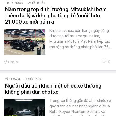
TRONG NƯỚC
-
2 GIỜ TRƯỚC
Nằm trong top 4 thị trường, Mitsubishi bơm
thêm đại lý và kho phụ tùng để ‘nuôi’ hơn
21.000 xe mới bán ra
Khi dịch vụ sau bán hàng ngày càng
được người mua xe quan tâm,
Mitsubishi Motors Việt Nam tiếp tục
mở rộng hệ thống phân phối lên 76…
0
Chia sẻ
VĂN HÓA XE
-
2 GIỜ TRƯỚC
Người đầu tiên khen một chiếc xe thường
không phải dân chơi xe
Trong vài tháng gần đây, hai chiếc xe
gây tranh cãi bậc nhất ngành ô tô là
Rolls-Royce Phantom Scintilla và