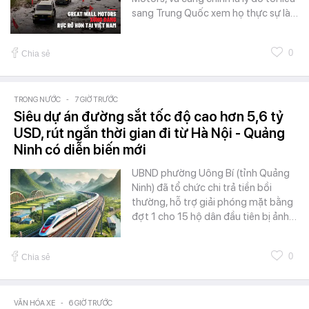
sang Trung Quốc xem họ thực sự là…
0
Chia sẻ
TRONG NƯỚC
-
7 GIỜ TRƯỚC
Siêu dự án đường sắt tốc độ cao hơn 5,6 tỷ
USD, rút ngắn thời gian đi từ Hà Nội - Quảng
Ninh có diễn biến mới
UBND phường Uông Bí (tỉnh Quảng
Ninh) đã tổ chức chi trả tiền bồi
thường, hỗ trợ giải phóng mặt bằng
đợt 1 cho 15 hộ dân đầu tiên bị ảnh…
0
Chia sẻ
VĂN HÓA XE
-
6 GIỜ TRƯỚC