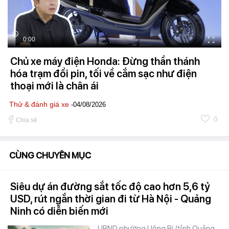
0:00
Chủ xe máy điện Honda: Đừng thần thánh
hóa trạm đổi pin, tối về cắm sạc như điện
thoại mới là chân ái
Thử & đánh giá xe
-04/08/2026
0
Chia sẻ
CÙNG CHUYÊN MỤC
Siêu dự án đường sắt tốc độ cao hơn 5,6 tỷ
USD, rút ngắn thời gian đi từ Hà Nội - Quảng
Ninh có diễn biến mới
UBND phường Uông Bí (tỉnh Quảng