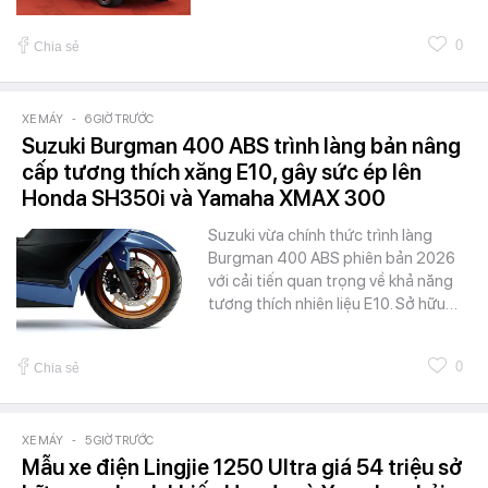
0
Chia sẻ
XE MÁY
-
6 GIỜ TRƯỚC
Suzuki Burgman 400 ABS trình làng bản nâng
cấp tương thích xăng E10, gây sức ép lên
Honda SH350i và Yamaha XMAX 300
Suzuki vừa chính thức trình làng
Burgman 400 ABS phiên bản 2026
với cải tiến quan trọng về khả năng
tương thích nhiên liệu E10. Sở hữu…
0
Chia sẻ
XE MÁY
-
5 GIỜ TRƯỚC
Mẫu xe điện Lingjie 1250 Ultra giá 54 triệu sở