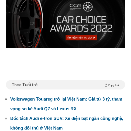
Theo
Tuổi trẻ
Copy link
Volkswagen Touareg trở lại Việt Nam: Giá từ 3 tỷ, tham
vọng so kè Audi Q7 và Lexus RX
Bóc tách Audi e-tron SUV: Xe điện bạt ngàn công nghệ,
không đối thủ ở Việt Nam