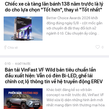
Chiếc xe cà tàng lăn bánh 138 năm trước là lý
do cho lựa chọn "Tốt hơn", thay vì "Tốt nhất"
Better Choice Awards 2026 khởi
động đúng ngày 5/8 - cột mốc gắn
với chuyến đi đã thay đổi lịch sử
ngành ô tô. Câu chuyện ấy cũng…
0
Chia sẻ
Ô TÔ
-
6 GIỜ TRƯỚC
Bán tải VinFast VF Wild bản tiêu chuẩn lần
đầu xuất hiện: Vẫn có đèn Bi-LED, ghế lái
chỉnh cơ, lộ thông tin về hệ truyền động EREV
Khác biệt đáng kể so với bản
concept ra mắt trước đó, VinFast VF
Wild vừa lộ diện những hình ảnh mới
nhất mang đậm tính thương mại hóa.