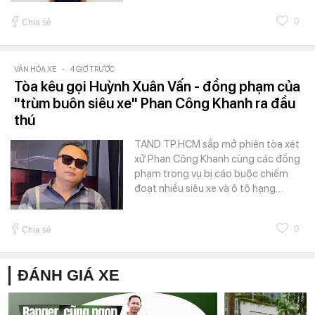
0
Chia sẻ
VĂN HÓA XE
-
4 GIỜ TRƯỚC
Tòa kêu gọi Huỳnh Xuân Vấn - đồng phạm của
"trùm buôn siêu xe" Phan Công Khanh ra đầu
thú
TAND TP.HCM sắp mở phiên tòa xét
xử Phan Công Khanh cùng các đồng
phạm trong vụ bị cáo buộc chiếm
đoạt nhiều siêu xe và ô tô hạng…
0
Chia sẻ
ĐÁNH GIÁ XE