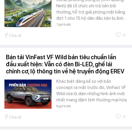
Ninh) đã tổ chức chi trả tiền bồi
thường, hỗ trợ giải phóng mặt bằng
đợt 1 cho 15 hộ dân đầu tiên bị ảnh…
7 giờ trước
0
Chia sẻ
Bán tải VinFast VF Wild bản tiêu chuẩn lần
đầu xuất hiện: Vẫn có đèn Bi-LED, ghế lái
chỉnh cơ, lộ thông tin về hệ truyền động EREV
Khác biệt đáng kể so với bản
concept ra mắt trước đó, VinFast VF
Wild vừa lộ diện những hình ảnh mới
nhất mang đậm tính thương mại hóa.
6 giờ trước
0
Chia sẻ