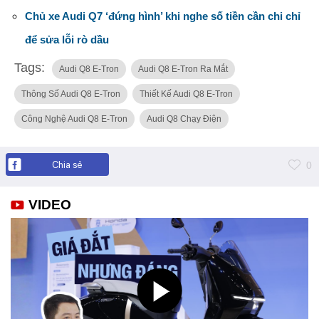
Chủ xe Audi Q7 ‘đứng hình’ khi nghe số tiền cần chi chỉ
để sửa lỗi rò dầu
Tags:
Audi Q8 E-Tron
Audi Q8 E-Tron Ra Mắt
Thông Số Audi Q8 E-Tron
Thiết Kế Audi Q8 E-Tron
Công Nghệ Audi Q8 E-Tron
Audi Q8 Chạy Điện
Chia sẻ
0
VIDEO