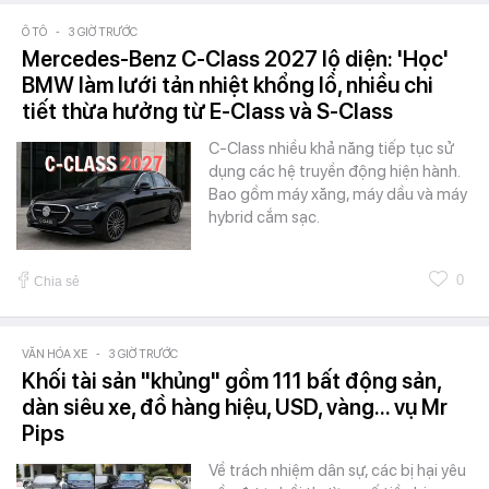
Ô TÔ
-
3 GIỜ TRƯỚC
Mercedes-Benz C-Class 2027 lộ diện: 'Học'
BMW làm lưới tản nhiệt khổng lồ, nhiều chi
tiết thừa hưởng từ E-Class và S-Class
C-Class nhiều khả năng tiếp tục sử
dụng các hệ truyền động hiện hành.
Bao gồm máy xăng, máy dầu và máy
hybrid cắm sạc.
0
Chia sẻ
VĂN HÓA XE
-
3 GIỜ TRƯỚC
Khối tài sản "khủng" gồm 111 bất động sản,
dàn siêu xe, đồ hàng hiệu, USD, vàng... vụ Mr
Pips
Về trách nhiệm dân sự, các bị hại yêu