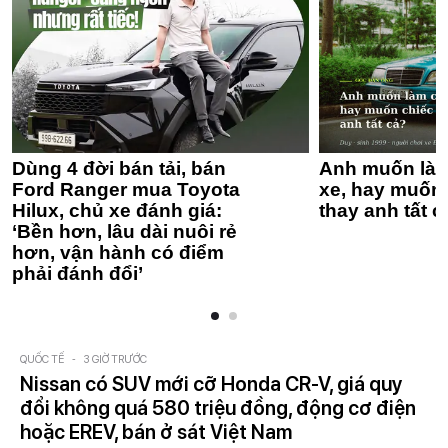
Dùng 4 đời bán tải, bán
Anh muốn làm
Ford Ranger mua Toyota
xe, hay muốn 
Hilux, chủ xe đánh giá:
thay anh tất c
‘Bền hơn, lâu dài nuôi rẻ
hơn, vận hành có điểm
phải đánh đổi’
QUỐC TẾ
-
3 GIỜ TRƯỚC
Nissan có SUV mới cỡ Honda CR-V, giá quy
đổi không quá 580 triệu đồng, động cơ điện
hoặc EREV, bán ở sát Việt Nam