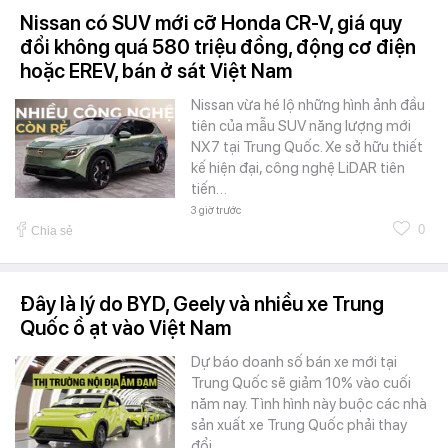
Nissan có SUV mới cỡ Honda CR-V, giá quy
đổi không quá 580 triệu đồng, động cơ điện
hoặc EREV, bán ở sát Việt Nam
Nissan vừa hé lộ những hình ảnh đầu
tiên của mẫu SUV năng lượng mới
NX7 tại Trung Quốc. Xe sở hữu thiết
kế hiện đại, công nghệ LiDAR tiên
tiến…
3 giờ trước
0
Chia sẻ
Đây là lý do BYD, Geely và nhiều xe Trung
Quốc ồ ạt vào Việt Nam
Dự báo doanh số bán xe mới tại
Trung Quốc sẽ giảm 10% vào cuối
năm nay. Tình hình này buộc các nhà
sản xuất xe Trung Quốc phải thay
đổi…