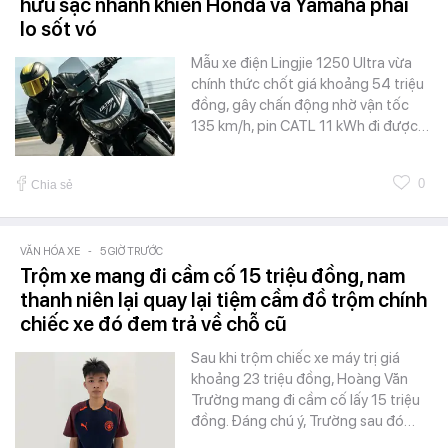
hữu sạc nhanh khiến Honda và Yamaha phải
lo sốt vó
Mẫu xe điện Lingjie 1250 Ultra vừa
chính thức chốt giá khoảng 54 triệu
đồng, gây chấn động nhờ vận tốc
135 km/h, pin CATL 11 kWh đi được…
0
Chia sẻ
VĂN HÓA XE
-
5 GIỜ TRƯỚC
Trộm xe mang đi cầm cố 15 triệu đồng, nam
thanh niên lại quay lại tiệm cầm đồ trộm chính
chiếc xe đó đem trả về chỗ cũ
Sau khi trộm chiếc xe máy trị giá
khoảng 23 triệu đồng, Hoàng Văn
Trường mang đi cầm cố lấy 15 triệu
đồng. Đáng chú ý, Trường sau đó…