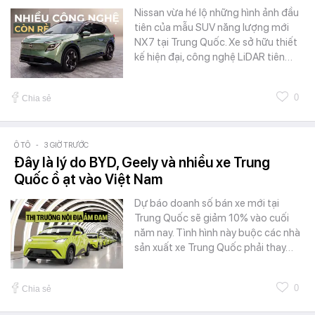
Nissan vừa hé lộ những hình ảnh đầu
tiên của mẫu SUV năng lượng mới
NX7 tại Trung Quốc. Xe sở hữu thiết
kế hiện đại, công nghệ LiDAR tiên…
0
Chia sẻ
Ô TÔ
-
3 GIỜ TRƯỚC
Đây là lý do BYD, Geely và nhiều xe Trung
Quốc ồ ạt vào Việt Nam
Dự báo doanh số bán xe mới tại
Trung Quốc sẽ giảm 10% vào cuối
năm nay. Tình hình này buộc các nhà
sản xuất xe Trung Quốc phải thay…
0
Chia sẻ