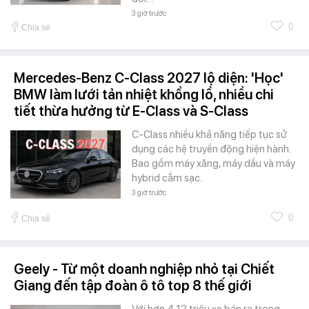
3 giờ trước
0
Chia sẻ
Mercedes-Benz C-Class 2027 lộ diện: 'Học'
BMW làm lưới tản nhiệt khổng lồ, nhiều chi
tiết thừa hưởng từ E-Class và S-Class
C-Class nhiều khả năng tiếp tục sử
dụng các hệ truyền động hiện hành.
Bao gồm máy xăng, máy dầu và máy
hybrid cắm sạc.
3 giờ trước
0
Chia sẻ
Geely - Từ một doanh nghiệp nhỏ tại Chiết
Giang đến tập đoàn ô tô top 8 thế giới
Với hơn 4,12 triệu xe bán ra trong