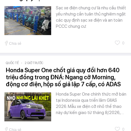
Sạc xe điện chung cư là nhu cầu thiết
yếu nhưng cần tuân thủ nghiêm ngặt
các quy định sạc xe điện và an toàn
PCCC chung cư.
0
Chia sẻ
QUỐC TẾ
-
2 GIỜ TRƯỚC
Honda Super One chốt giá quy đổi hơn 640
triệu đồng trong ĐNÁ: Ngang cỡ Morning,
động cơ điện, hộp số giả lập 7 cấp, có ADAS
Honda Super One chính thức mở bán
tại Indonesia qua triển lãm GIIAS
2026. Mẫu xe điện cỡ nhỏ thể thao
này dự kiến giao từ tháng 8/2026,…
0
Chia sẻ