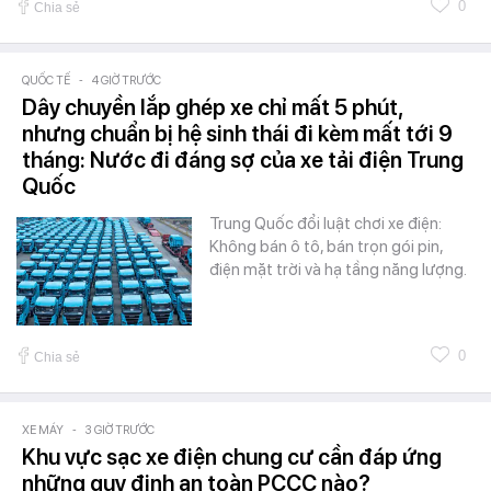
0
Chia sẻ
QUỐC TẾ
-
4 GIỜ TRƯỚC
Dây chuyền lắp ghép xe chỉ mất 5 phút,
nhưng chuẩn bị hệ sinh thái đi kèm mất tới 9
tháng: Nước đi đáng sợ của xe tải điện Trung
Quốc
Trung Quốc đổi luật chơi xe điện:
Không bán ô tô, bán trọn gói pin,
điện mặt trời và hạ tầng năng lượng.
0
Chia sẻ
XE MÁY
-
3 GIỜ TRƯỚC
Khu vực sạc xe điện chung cư cần đáp ứng
những quy định an toàn PCCC nào?