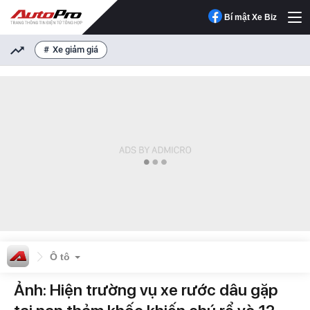
Bí mật Xe Biz
Xe giảm giá
Ô tô
Ảnh: Hiện trường vụ xe rước dâu gặp