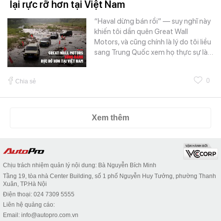
lại rực rỡ hơn tại Việt Nam
“Haval dừng bán rồi” — suy nghĩ này
khiến tôi dần quên Great Wall
Motors, và cũng chính là lý do tôi liều
sang Trung Quốc xem họ thực sự là…
0
Chia sẻ
Xem thêm
Chịu trách nhiệm quản lý nội dung: Bà Nguyễn Bích Minh
Tầng 19, tòa nhà Center Building, số 1 phố Nguyễn Huy Tưởng, phường Thanh
Xuân, TP.Hà Nội
Điện thoại: 024 7309 5555
Liên hệ quảng cáo:
Email: info@autopro.com.vn