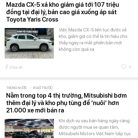
Mazda CX-5 xả kho giảm giá tới 107 triệu
đồng tại đại lý, bản cao giá xuống áp sát
Toyota Yaris Cross
Việc Mazda CX-5 liên tục được xả
kho, giảm giá có thể là tín hiệu cho
thấy ngày ra mắt phiên bản mới
không còn quá xa.
0
Chia sẻ
TRONG NƯỚC
-
6 GIỜ TRƯỚC
Nằm trong top 4 thị trường, Mitsubishi bơm
thêm đại lý và kho phụ tùng để ‘nuôi’ hơn
21.000 xe mới bán ra
Khi dịch vụ sau bán hàng ngày càng
được người mua xe quan tâm,
Mitsubishi Motors Việt Nam tiếp tục