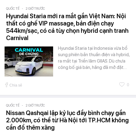
QUỐC TẾ
-
2 GIỜ TRƯỚC
Hyundai Staria mới ra mắt gần Việt Nam: Nội
thất có ghế VIP massage, bản điện chạy
544km/sạc, có cả tùy chọn hybrid cạnh tranh
Carnival
Hyundai Staria tại Indonesia vừa bổ
sung phiên bản thuần điện và hybrid,
ra mắt tại Triển lãm GIIAS. Dù chưa
công bố giá bán, hãng đã mở đặt…
0
Chia sẻ
QUỐC TẾ
-
2 GIỜ TRƯỚC
Nissan Qashqai lập kỷ lục đầy bình chạy gần
2.000km, có thể từ Hà Nội tới TP.HCM không
cần đổ thêm xăng