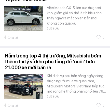
Việc Mazda CX-5 liên tục được xả
kho, giảm giá có thể là tín hiệu cho
thấy ngày ra mắt phiên bản mới
không còn quá xa.
6 giờ trước
0
Chia sẻ
Nằm trong top 4 thị trường, Mitsubishi bơm
thêm đại lý và kho phụ tùng để ‘nuôi’ hơn
21.000 xe mới bán ra
Khi dịch vụ sau bán hàng ngày càng
được người mua xe quan tâm,
Mitsubishi Motors Việt Nam tiếp tục
mở rộng hệ thống phân phối lên 76…
6 giờ trước
0
Chia sẻ