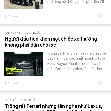
mở rộng hệ thống phân phối lên 76…
0
Chia sẻ
VĂN HÓA XE
-
6 GIỜ TRƯỚC
Người đầu tiên khen một chiếc xe thường
không phải dân chơi xe
Trong vài tháng gần đây, hai chiếc xe
gây tranh cãi bậc nhất ngành ô tô là
Rolls-Royce Phantom Scintilla và
mẫu Ferrari chạy điện đầu tiên, lần…
0
Chia sẻ
QUỐC TẾ
-
5 GIỜ TRƯỚC
Trông rất Ferrari nhưng tên nghe như Lexus,