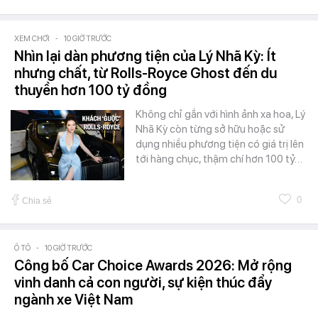
XEM CHƠI
-
10 GIỜ TRƯỚC
Nhìn lại dàn phương tiện của Lý Nhã Kỳ: Ít
nhưng chất, từ Rolls-Royce Ghost đến du
thuyền hơn 100 tỷ đồng
Không chỉ gắn với hình ảnh xa hoa, Lý
Nhã Kỳ còn từng sở hữu hoặc sử
dụng nhiều phương tiện có giá trị lên
tới hàng chục, thậm chí hơn 100 tỷ…
0
Chia sẻ
Ô TÔ
-
10 GIỜ TRƯỚC
Công bố Car Choice Awards 2026: Mở rộng
vinh danh cả con người, sự kiện thúc đẩy
ngành xe Việt Nam