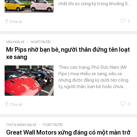
nhất khi so cùng kỳ trong khoảng 5…
0
Chia sẻ
VĂN HÓA XE
-
14 GIỜ TRƯỚC
Mr Pips nhờ bạn bè, người thân đứng tên loạt
xe sang
Theo cáo trạng, Phó Đức Nam (Mr
Pips ) mua nhiều xe sang, siêu xe
nhưng được đăng ký dưới tên công
ty, người thân, bạn bè hoặc chưa…
0
Chia sẻ
THỬ & ĐÁNH GIÁ XE
-
17 GIỜ TRƯỚC
Great Wall Motors xứng đáng có một màn trở