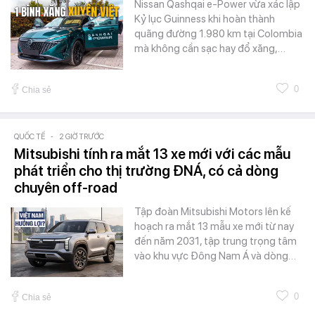
Nissan Qashqai e-Power vừa xác lập
Kỷ lục Guinness khi hoàn thành
quãng đường 1.980 km tại Colombia
mà không cần sạc hay đổ xăng,…
0
Chia sẻ
QUỐC TẾ
-
2 GIỜ TRƯỚC
Mitsubishi tính ra mắt 13 xe mới với các mẫu
phát triển cho thị trường ĐNÁ, có cả dòng
chuyên off-road
Tập đoàn Mitsubishi Motors lên kế
hoạch ra mắt 13 mẫu xe mới từ nay
đến năm 2031, tập trung trọng tâm
vào khu vực Đông Nam Á và dòng…
0
Chia sẻ