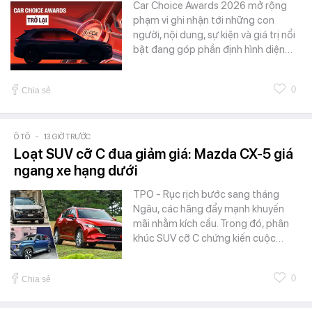
Car Choice Awards 2026 mở rộng
phạm vi ghi nhận tới những con
người, nội dung, sự kiện và giá trị nổi
bật đang góp phần định hình diện…
0
Chia sẻ
Ô TÔ
-
13 GIỜ TRƯỚC
Loạt SUV cỡ C đua giảm giá: Mazda CX-5 giá
ngang xe hạng dưới
TPO - Rục rịch bước sang tháng
Ngâu, các hãng đẩy mạnh khuyến
mãi nhằm kích cầu. Trong đó, phân
khúc SUV cỡ C chứng kiến cuộc…
0
Chia sẻ