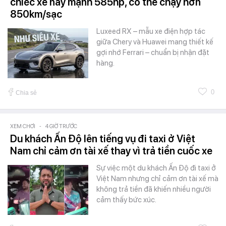
chiếc xe này mạnh 585hp, có thể chạy hơn
850km/sạc
Luxeed RX – mẫu xe điện hợp tác
giữa Chery và Huawei mang thiết kế
gợi nhớ Ferrari – chuẩn bị nhận đặt
hàng.
0
Chia sẻ
XEM CHƠI
-
4 GIỜ TRƯỚC
Du khách Ấn Độ lên tiếng vụ đi taxi ở Việt
Nam chỉ cảm ơn tài xế thay vì trả tiền cuốc xe
Sự việc một du khách Ấn Độ đi taxi ở
Việt Nam nhưng chỉ cảm ơn tài xế mà
không trả tiền đã khiến nhiều người
cảm thấy bức xúc.