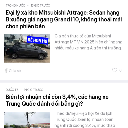
TRONG NƯỚC
-
13 GIỜ TRƯỚC
Đại lý xả kho Mitsubishi Attrage: Sedan hạng
B xuống giá ngang Grand i10, không thoải mái
chọn phiên bản
Giá bán thực tế của Mitsubishi
Attrage MT VIN 2025 hiện chỉ ngang
nhiều mẫu xe hạng A trên thị trường.
0
Chia sẻ
QUỐC TẾ
-
14 GIỜ TRƯỚC
Biên lợi nhuận chỉ còn 3,4%, các hãng xe
Trung Quốc đánh đổi bằng gì?
Theo dữ liệu Hiệp hội Xe du lịch
Trung Quốc, biên lợi nhuận toàn
ngành rơi xuống 3,4%, mức thấp