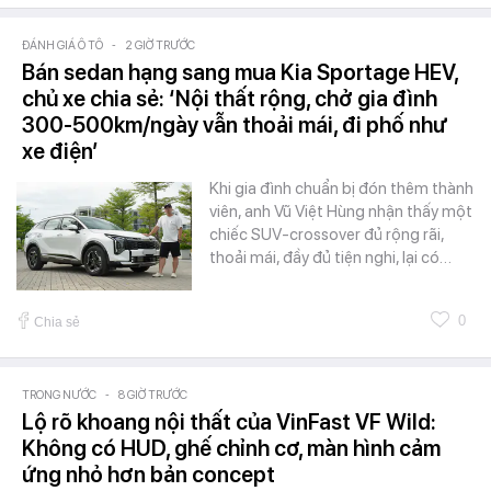
ĐÁNH GIÁ Ô TÔ
-
2 GIỜ TRƯỚC
Bán sedan hạng sang mua Kia Sportage HEV,
chủ xe chia sẻ: ‘Nội thất rộng, chở gia đình
300-500km/ngày vẫn thoải mái, đi phố như
xe điện’
Khi gia đình chuẩn bị đón thêm thành
viên, anh Vũ Việt Hùng nhận thấy một
chiếc SUV-crossover đủ rộng rãi,
thoải mái, đầy đủ tiện nghi, lại có…
0
Chia sẻ
TRONG NƯỚC
-
8 GIỜ TRƯỚC
Lộ rõ khoang nội thất của VinFast VF Wild:
Không có HUD, ghế chỉnh cơ, màn hình cảm
ứng nhỏ hơn bản concept