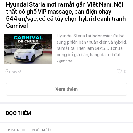
Hyundai Staria mới ra mắt gần Việt Nam: Nội
thất có ghế VIP massage, bản điện chạy
544km/sạc, có cả tùy chọn hybrid cạnh tranh
Carnival
Hyundai Staria tại Indonesia vừa bổ
sung phiên bản thuần điện và hybrid,
ra mắt tại Triển lãm GIIAS. Dù chưa
công bố giá bán, hãng đã mở đặt…
2 giờ trước
0
Chia sẻ
Xem thêm
ĐỌC THÊM
TRONG NƯỚC
-
6 GIỜ TRƯỚC