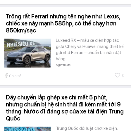
Trông rất Ferrari nhưng tên nghe như Lexus,
chiếc xe này mạnh 585hp, có thể chạy hơn
850km/sạc
Luxeed RX – mẫu xe điện hợp tác
giữa Chery và Huawei mang thiết kế
gợi nhớ Ferrari – chuẩn bị nhận đặt
hàng.
5 giờ trước
0
Chia sẻ
Dây chuyền lắp ghép xe chỉ mất 5 phút,
nhưng chuẩn bị hệ sinh thái đi kèm mất tới 9
tháng: Nước đi đáng sợ của xe tải điện Trung
Quốc
Trung Quốc đổi luật chơi xe điện: