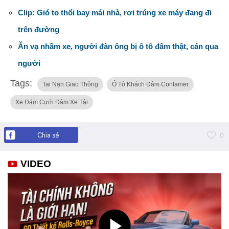
Clip: Gió to thổi bay mái nhà, rơi trúng xe máy đang đi
trên đường
Ăn vạ nhầm xe, người đàn ông bị ô tô đâm thật, cán qua
người
Tags:
Tai Nạn Giao Thông
Ô Tô Khách Đâm Container
Xe Đám Cưới Đâm Xe Tải
Chia sẻ
0
VIDEO