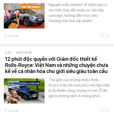
Nguyên mẫu VinFast VF Wild này có
nội thất thay đổi nhiều so với mẫu
concept, hướng đến mục tiêu
thương mại hóa sản phẩm.
0
Chia sẻ
Ô TÔ
-
9 GIỜ TRƯỚC
12 phút độc quyền với Giám đốc thiết kế
Rolls-Royce: Việt Nam và những chuyện chưa
kể về cá nhân hóa cho giới siêu giàu toàn cầu
Thế giới của những chiếc Rolls-
Royce triệu đô luôn phủ một lớp màn
bí ẩn khiến công chúng tò mò. Ở đó,
giá trị không nằm ở những khối…
0
Chia sẻ