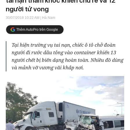
tai nạn thảm khốc khiến chú rể và 12
người tử vong
30/07/2018 10:22 AM
| Hà Nam
Thêm AutoPro trên Google
Tại hiện trường vụ tai nạn, chiếc ô tô chở đoàn
người đi rước dâu tông vào container khiến 13
người chết bị biến dạng hoàn toàn. Nhiều đồ dùng
và mảnh vỡ vương vãi khắp nơi.