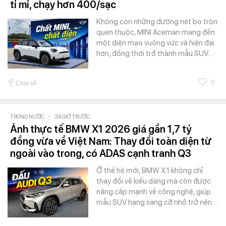
tỉ mỉ, chạy hơn 400/sạc
Không còn những đường nét bo tròn
quen thuộc, MINI Aceman mang đến
một diện mạo vuông vức và hiện đại
hơn, đồng thời trở thành mẫu SUV…
0
Chia sẻ
TRONG NƯỚC
-
24 GIỜ TRƯỚC
Ảnh thực tế BMW X1 2026 giá gần 1,7 tỷ
đồng vừa về Việt Nam: Thay đổi toàn diện từ
ngoài vào trong, có ADAS cạnh tranh Q3
Ở thế hệ mới, BMW X1 không chỉ
thay đổi về kiểu dáng mà còn được
nâng cấp mạnh về công nghệ, giúp
mẫu SUV hạng sang cỡ nhỏ trở nên…