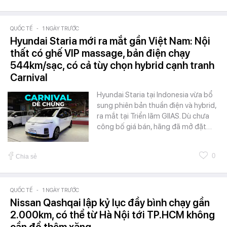
QUỐC TẾ
-
1 NGÀY TRƯỚC
Hyundai Staria mới ra mắt gần Việt Nam: Nội
thất có ghế VIP massage, bản điện chạy
544km/sạc, có cả tùy chọn hybrid cạnh tranh
Carnival
Hyundai Staria tại Indonesia vừa bổ
sung phiên bản thuần điện và hybrid,
ra mắt tại Triển lãm GIIAS. Dù chưa
công bố giá bán, hãng đã mở đặt…
0
Chia sẻ
QUỐC TẾ
-
1 NGÀY TRƯỚC
Nissan Qashqai lập kỷ lục đầy bình chạy gần
2.000km, có thể từ Hà Nội tới TP.HCM không
cần đổ thêm xăng