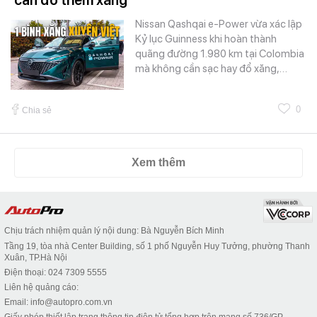
Nissan Qashqai e-Power vừa xác lập
Kỷ lục Guinness khi hoàn thành
quãng đường 1.980 km tại Colombia
mà không cần sạc hay đổ xăng,…
0
Chia sẻ
Xem thêm
Chịu trách nhiệm quản lý nội dung: Bà Nguyễn Bích Minh
Tầng 19, tòa nhà Center Building, số 1 phố Nguyễn Huy Tưởng, phường Thanh
Xuân, TP.Hà Nội
Điện thoại: 024 7309 5555
Liên hệ quảng cáo:
Email: info@autopro.com.vn
Giấy phép thiết lập trang thông tin điện tử tổng hợp trên mạng số 736/GP-