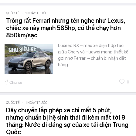
QUỐC TẾ
-
1 NGÀY TRƯỚC
Trông rất Ferrari nhưng tên nghe như Lexus,
chiếc xe này mạnh 585hp, có thể chạy hơn
850km/sạc
Luxeed RX – mẫu xe điện hợp tác
giữa Chery và Huawei mang thiết kế
gợi nhớ Ferrari – chuẩn bị nhận đặt
hàng.
0
Chia sẻ
QUỐC TẾ
-
1 NGÀY TRƯỚC
Dây chuyền lắp ghép xe chỉ mất 5 phút,
nhưng chuẩn bị hệ sinh thái đi kèm mất tới 9
tháng: Nước đi đáng sợ của xe tải điện Trung
Quốc