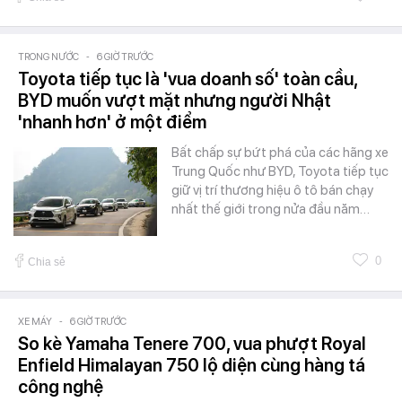
TRONG NƯỚC
-
6 GIỜ TRƯỚC
Toyota tiếp tục là 'vua doanh số' toàn cầu,
BYD muốn vượt mặt nhưng người Nhật
'nhanh hơn' ở một điểm
Bất chấp sự bứt phá của các hãng xe
Trung Quốc như BYD, Toyota tiếp tục
giữ vị trí thương hiệu ô tô bán chạy
nhất thế giới trong nửa đầu năm…
0
Chia sẻ
XE MÁY
-
6 GIỜ TRƯỚC
So kè Yamaha Tenere 700, vua phượt Royal
Enfield Himalayan 750 lộ diện cùng hàng tá
công nghệ