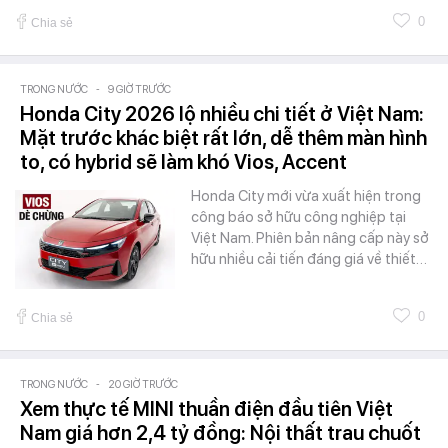
0
Chia sẻ
TRONG NƯỚC
-
9 GIỜ TRƯỚC
Honda City 2026 lộ nhiều chi tiết ở Việt Nam:
Mặt trước khác biệt rất lớn, dễ thêm màn hình
to, có hybrid sẽ làm khó Vios, Accent
Honda City mới vừa xuất hiện trong
công báo sở hữu công nghiệp tại
Việt Nam. Phiên bản nâng cấp này sở
hữu nhiều cải tiến đáng giá về thiết…
0
Chia sẻ
TRONG NƯỚC
-
20 GIỜ TRƯỚC
Xem thực tế MINI thuần điện đầu tiên Việt
Nam giá hơn 2,4 tỷ đồng: Nội thất trau chuốt