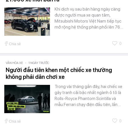
Khi dịch vụ sau bán hàng ngày càng
được người mua xe quan tâm,
Mitsubishi Motors Việt Nam tiếp tục
mở rộng hệ thống phân phối lên 76…
0
Chia sẻ
VĂN HÓA XE
-
1 NGÀY TRƯỚC
Người đầu tiên khen một chiếc xe thường
không phải dân chơi xe
Trong vài tháng gần đây, hai chiếc xe
gây tranh cãi bậc nhất ngành ô tô là
Rolls-Royce Phantom Scintilla và
mẫu Ferrari chạy điện đầu tiên, lần…
0
Chia sẻ