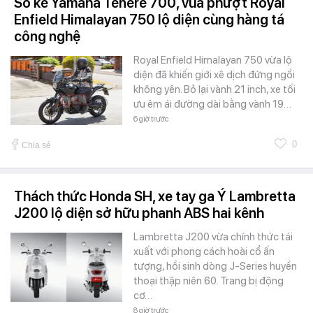
So kè Yamaha Tenere 700, vua phượt Royal
Enfield Himalayan 750 lộ diện cùng hàng tá
công nghệ
Royal Enfield Himalayan 750 vừa lộ
diện đã khiến giới xê dịch đứng ngồi
không yên. Bỏ lại vành 21 inch, xe tối
ưu êm ái đường dài bằng vành 19…
6 giờ trước
0
Chia sẻ
Thách thức Honda SH, xe tay ga Ý Lambretta
J200 lộ diện sở hữu phanh ABS hai kênh
Lambretta J200 vừa chính thức tái
xuất với phong cách hoài cổ ấn
tượng, hồi sinh dòng J-Series huyền
thoại thập niên 60. Trang bị động
cơ…
8 giờ trước