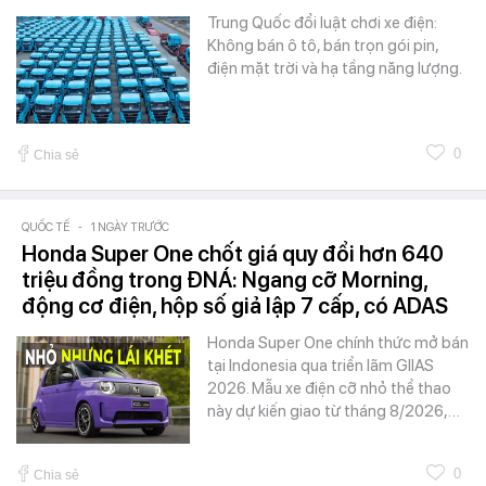
Trung Quốc đổi luật chơi xe điện:
Không bán ô tô, bán trọn gói pin,
điện mặt trời và hạ tầng năng lượng.
0
Chia sẻ
QUỐC TẾ
-
1 NGÀY TRƯỚC
Honda Super One chốt giá quy đổi hơn 640
triệu đồng trong ĐNÁ: Ngang cỡ Morning,
động cơ điện, hộp số giả lập 7 cấp, có ADAS
Honda Super One chính thức mở bán
tại Indonesia qua triển lãm GIIAS
2026. Mẫu xe điện cỡ nhỏ thể thao
này dự kiến giao từ tháng 8/2026,…
0
Chia sẻ