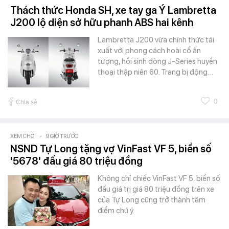
Thách thức Honda SH, xe tay ga Ý Lambretta
J200 lộ diện sở hữu phanh ABS hai kênh
Lambretta J200 vừa chính thức tái
xuất với phong cách hoài cổ ấn
tượng, hồi sinh dòng J-Series huyền
thoại thập niên 60. Trang bị động…
0
Chia sẻ
XEM CHƠI
-
9 GIỜ TRƯỚC
NSND Tự Long tặng vợ VinFast VF 5, biển số
'5678' đấu giá 80 triệu đồng
Không chỉ chiếc VinFast VF 5, biển số
đấu giá trị giá 80 triệu đồng trên xe
của Tự Long cũng trở thành tâm
điểm chú ý.