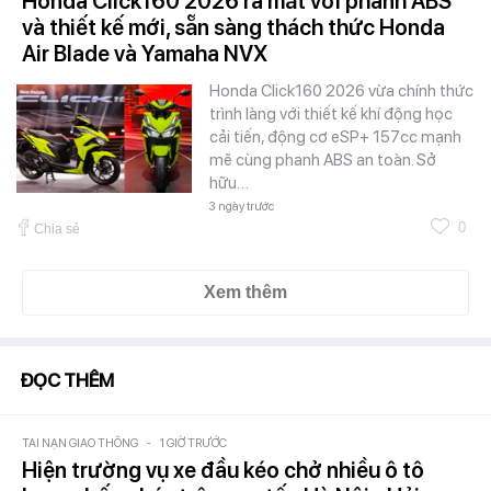
Honda Click160 2026 ra mắt với phanh ABS
và thiết kế mới, sẵn sàng thách thức Honda
Air Blade và Yamaha NVX
Honda Click160 2026 vừa chính thức
trình làng với thiết kế khí động học
cải tiến, động cơ eSP+ 157cc mạnh
mẽ cùng phanh ABS an toàn. Sở
hữu…
3 ngày trước
0
Chia sẻ
Xem thêm
ĐỌC THÊM
TAI NẠN GIAO THÔNG
-
1 GIỜ TRƯỚC
Hiện trường vụ xe đầu kéo chở nhiều ô tô