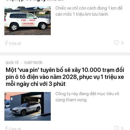
Chiếc xe chỉ còn cách đúng 1 km để
cán mốc 1 triệu km lưu hành.
0
Chia sẻ
QUỐC TẾ
-
5 GIỜ TRƯỚC
Một 'vua pin' tuyên bố sẽ xây 10.000 trạm đổi
pin ô tô điện vào năm 2028, phục vụ 1 triệu xe
mỗi ngày chỉ với 3 phút
Công ty này đang đặt mục tiêu vô
cùng tham vọng.
0
Chia sẻ