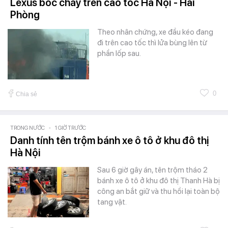
Lexus bốc cháy trên cao tốc Hà Nội - Hải
Phòng
Theo nhân chứng, xe đầu kéo đang
đi trên cao tốc thì lửa bùng lên từ
phần lốp sau.
0
Chia sẻ
TRONG NƯỚC
-
1 GIỜ TRƯỚC
Danh tính tên trộm bánh xe ô tô ở khu đô thị
Hà Nội
Sau 6 giờ gây án, tên trộm tháo 2
bánh xe ô tô ở khu đô thị Thanh Hà bị
công an bắt giữ và thu hồi lại toàn bộ
tang vật.