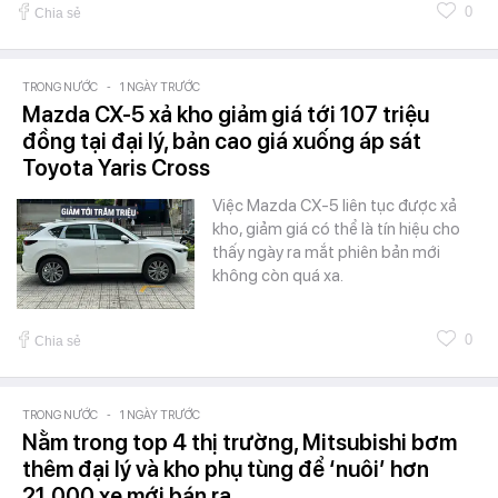
0
Chia sẻ
TRONG NƯỚC
-
1 NGÀY TRƯỚC
Mazda CX-5 xả kho giảm giá tới 107 triệu
đồng tại đại lý, bản cao giá xuống áp sát
Toyota Yaris Cross
Việc Mazda CX-5 liên tục được xả
kho, giảm giá có thể là tín hiệu cho
thấy ngày ra mắt phiên bản mới
không còn quá xa.
0
Chia sẻ
TRONG NƯỚC
-
1 NGÀY TRƯỚC
Nằm trong top 4 thị trường, Mitsubishi bơm
thêm đại lý và kho phụ tùng để ‘nuôi’ hơn
21.000 xe mới bán ra