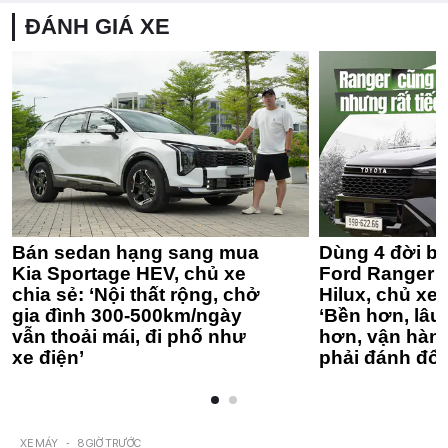
ĐÁNH GIÁ XE
Bán sedan hạng sang mua
Dùng 4 đời bá
Kia Sportage HEV, chủ xe
Ford Ranger 
chia sẻ: ‘Nội thất rộng, chở
Hilux, chủ xe 
gia đình 300-500km/ngày
‘Bền hơn, lâu 
vẫn thoải mái, đi phố như
hơn, vận hàn
xe điện’
phải đánh đổi
XE MÁY
-
8 GIỜ TRƯỚC