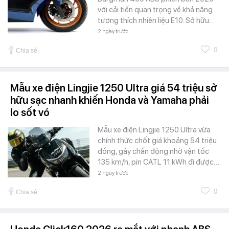
với cải tiến quan trọng về khả năng
tương thích nhiên liệu E10. Sở hữu…
2 ngày trước
0
Chia sẻ
Mẫu xe điện Lingjie 1250 Ultra giá 54 triệu sở
hữu sạc nhanh khiến Honda và Yamaha phải
lo sốt vó
Mẫu xe điện Lingjie 1250 Ultra vừa
chính thức chốt giá khoảng 54 triệu
đồng, gây chấn động nhờ vận tốc
135 km/h, pin CATL 11 kWh đi được…
2 ngày trước
0
Chia sẻ