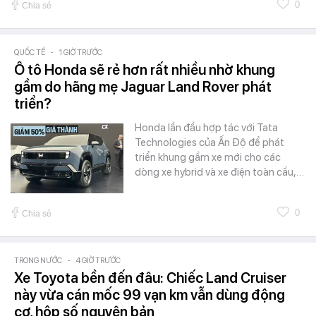
0
Chia sẻ
QUỐC TẾ
-
1 GIỜ TRƯỚC
Ô tô Honda sẽ rẻ hơn rất nhiều nhờ khung
gầm do hãng mẹ Jaguar Land Rover phát
triển?
Honda lần đầu hợp tác với Tata
Technologies của Ấn Độ để phát
triển khung gầm xe mới cho các
dòng xe hybrid và xe điện toàn cầu,…
0
Chia sẻ
TRONG NƯỚC
-
4 GIỜ TRƯỚC
Xe Toyota bền đến đâu: Chiếc Land Cruiser
này vừa cán mốc 99 vạn km vẫn dùng động
cơ, hộp số nguyên bản