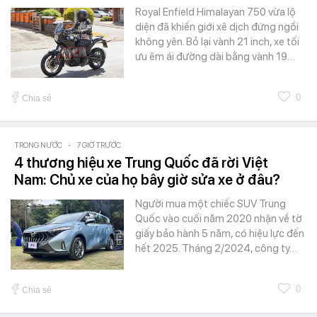
Royal Enfield Himalayan 750 vừa lộ
diện đã khiến giới xê dịch đứng ngồi
không yên. Bỏ lại vành 21 inch, xe tối
ưu êm ái đường dài bằng vành 19…
0
Chia sẻ
TRONG NƯỚC
-
7 GIỜ TRƯỚC
4 thương hiệu xe Trung Quốc đã rời Việt
Nam: Chủ xe của họ bây giờ sửa xe ở đâu?
Người mua một chiếc SUV Trung
Quốc vào cuối năm 2020 nhận về tờ
giấy bảo hành 5 năm, có hiệu lực đến
hết 2025. Tháng 2/2024, công ty…
0
Chia sẻ